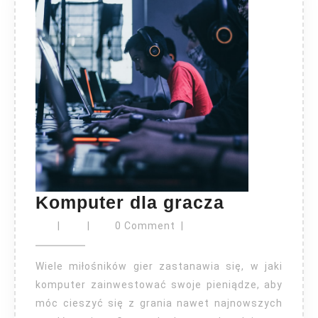
Komputer
Komputer dla gracza
dla
|
|
0 Comment
|
gracza
Wiele miłośników gier zastanawia się, w jaki
komputer zainwestować swoje pieniądze, aby
móc cieszyć się z grania nawet najnowszych