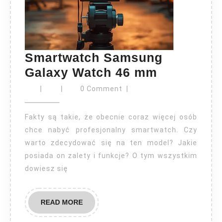
Smartwatch Samsung
Smartwat
Galaxy Watch 46 mm
Samsung
|
|
0 Comment
|
Galaxy
Watch
Fakty są takie, że obecnie coraz więcej osób
46
chce nabyć profesjonalny smartwatch. Czy
warto zdecydować się na ten model? Jakie
mm
posiada on zalety i funkcje? O tym wszystkim
dowiesz się
READ
READ MORE
MORE