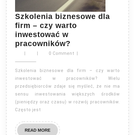
Szkolenia biznesowe dla
firm – czy warto
inwestować w
Szkolenia
pracowników?
biznesowe
|
|
0 Comment
|
dla
firm
Szkolenia biznesowe dla firm – czy warto
–
inwestować w pracowników? Wielu
przedsiębiorców zdaje się myśleć, że nie ma
czy
sensu inwestowania większych środków
warto
(pieniędzy oraz czasu) w rozwój pracowników.
inwestować
Często jest
w
pracowników?
READ
READ MORE