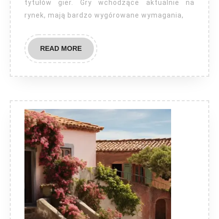
tytułów gier. Gry wchodzące aktualnie na
rynek, mają bardzo wygórowane wymagania,
READ
READ MORE
MORE