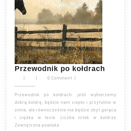
Przewo
Przewodnik po kołdrach
po
|
|
0 Comment
|
kołdra
Przewodnik po kołdrach: jeśli wybierzemy
dobrą kołdrę, będzie nam ciepło i przytulnie w
zimie, ale równocześnie nie będzie zbyt gorąca
i ciężka w lecie. Liczba nitek w kołdrze
Zewnętrzna powłoka