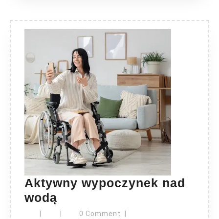
Aktywny wypoczynek nad
Aktywny
wodą
wypoczynek
|
|
0 Comment
|