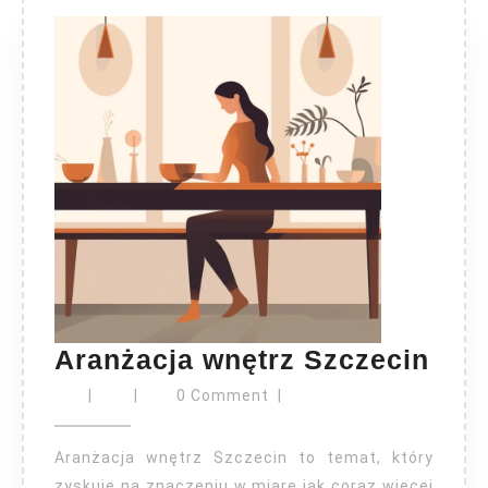
Ara
Aranżacja wnętrz Szczecin
wnę
|
|
0 Comment
|
Szc
Aranżacja wnętrz Szczecin to temat, który
zyskuje na znaczeniu w miarę jak coraz więcej