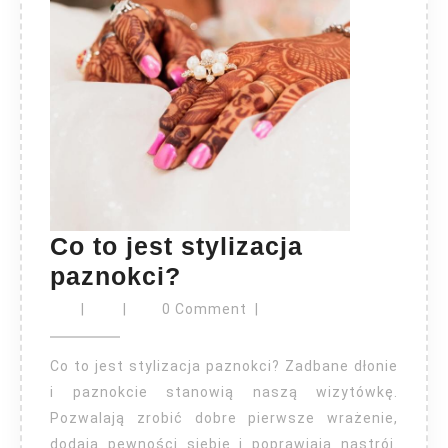
Co to jest stylizacja
Co
paznokci?
to
|
|
0 Comment
|
jest
stylizacja
Co to jest stylizacja paznokci? Zadbane dłonie
paznokci?
i paznokcie stanowią naszą wizytówkę.
Pozwalają zrobić dobre pierwsze wrażenie,
dodają pewności siebie i poprawiają nastrój.