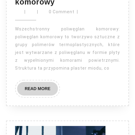
Wszechstronny
komorowy
poliwęglan
|
|
0 Comment
|
komorowy
Wszechstronny poliwęglan komorowy:
poliwęglan komorowy to tworzywo sztuczne z
grupy polimerów termoplastycznych, które
jest wytwarzane z poliwęglanu w formie płyty
z wypełnionymi komorami powietrznymi.
Struktura ta przypomina plaster miodu, co
READ
READ MORE
MORE