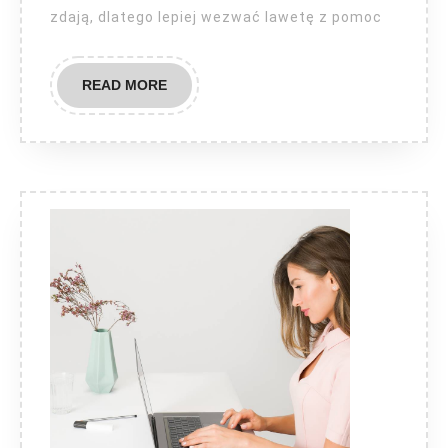
zdają, dlatego lepiej wezwać lawetę z pomoc
READ
READ MORE
MORE