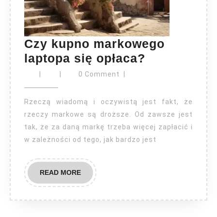
Czy kupno markowego
Czy
laptopa się opłaca?
kupno
|
|
0 Comment
|
markowego
laptopa
Rzeczą wiadomą i oczywistą jest fakt, że
się
rzeczy markowe są droższe. Od zawsze jest
tak, że za daną markę trzeba więcej zapłacić i
opłaca?
w zależności od tego, jak bardzo jest
READ
READ MORE
MORE