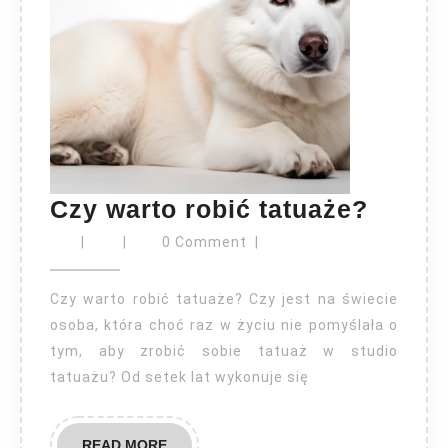
Czy
Czy warto robić tatuaże?
warto
|
|
0 Comment
|
robić
tatua
Czy warto robić tatuaże? Czy jest na świecie
osoba, która choć raz w życiu nie pomyślała o
tym, aby zrobić sobie tatuaż w studio
tatuażu? Od setek lat wykonuje się
READ
READ MORE