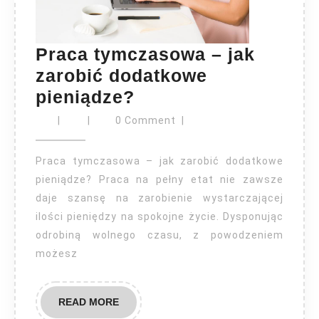
Praca tymczasowa – jak
zarobić dodatkowe
Praca
pieniądze?
tymczasowa
|
|
0 Comment
|
–
jak
Praca tymczasowa – jak zarobić dodatkowe
zarobić
pieniądze? Praca na pełny etat nie zawsze
daje szansę na zarobienie wystarczającej
dodatkowe
ilości pieniędzy na spokojne życie. Dysponując
pieniądze?
odrobiną wolnego czasu, z powodzeniem
możesz
READ
READ MORE
MORE