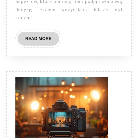
aspektów, które pomogą nam podjąć właściwą
decyzję. Przede wszystkim, dobrze jest
zacząć
READ
READ MORE
MORE