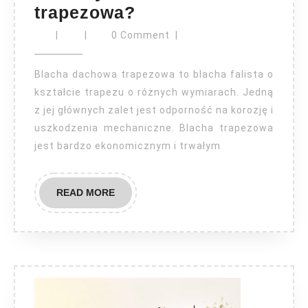
Ile
trapezowa?
waży
|
|
0 Comment
|
blacha
trapezowa?
Blacha dachowa trapezowa to blacha falista o
kształcie trapezu o różnych wymiarach. Jedną
z jej głównych zalet jest odporność na korozję i
uszkodzenia mechaniczne. Blacha trapezowa
jest bardzo ekonomicznym i trwałym
READ
READ MORE
MORE