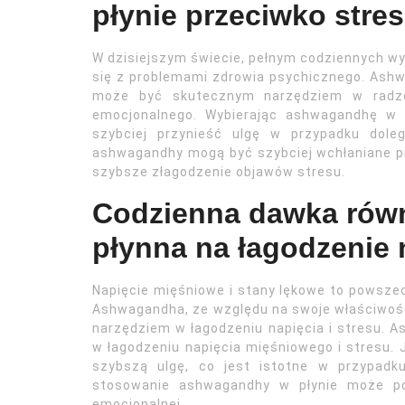
płynie przeciwko stre
W dzisiejszym świecie, pełnym codziennych wyz
się z problemami zdrowia psychicznego. Ash
może być skutecznym narzędziem w radze
emocjonalnego. Wybierając ashwagandhę w 
szybciej przynieść ulgę w przypadku dole
ashwagandhy mogą być szybciej wchłaniane prz
szybsze złagodzenie objawów stresu.
Codzienna dawka rów
płynna na łagodzenie 
Napięcie mięśniowe i stany lękowe to powszec
Ashwagandha, ze względu na swoje właściwośc
narzędziem w łagodzeniu napięcia i stresu. 
w łagodzeniu napięcia mięśniowego i stresu.
szybszą ulgę, co jest istotne w przypadk
stosowanie ashwagandhy w płynie może po
emocjonalnej.