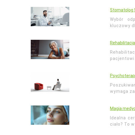
Stomatolog 
Wybór od
kluczowy d
Rehabilitacj
Rehabilit
pacjentowi
Psychoterap
Poszukiwan
wymaga zaa
Magia medyc
Idealna ce
ciało? To 