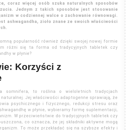
sze, coraz więcej osób szuka naturalnych sposobów
zucia. Jednym z takich sposobów jest stosowanie
rganizm w codziennej walce o zachowanie równowagi.
est ashwagandha, zioło znane ze swoich właściwości
ych.
omną popularność również dzięki swojej nowej formie
m różni się ta forma od tradycyjnych tabletek czy
andhy w płynie?
e: Korzyści z
e
 somnifera, to roślina o wieloletnich tradycjach
 naturalnej. Jej właściwości adaptogenne sprawiają, że
wia psychicznego i fizycznego, redukcji stresu oraz
shwagandhę w płynie, wybieramy formę suplementacji,
anizm. W przeciwieństwie do tradycyjnych tabletek czy
puszczona, co oznacza, że jej składniki aktywne mogą
organizm. To może przekładać się na szybsze efekty i