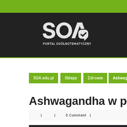
Skip
to
content
SOA.edu.pl
Sklepy
,
Zdrowie
Ashwag
Ashwagandha w p
|
|
0 Comment
|