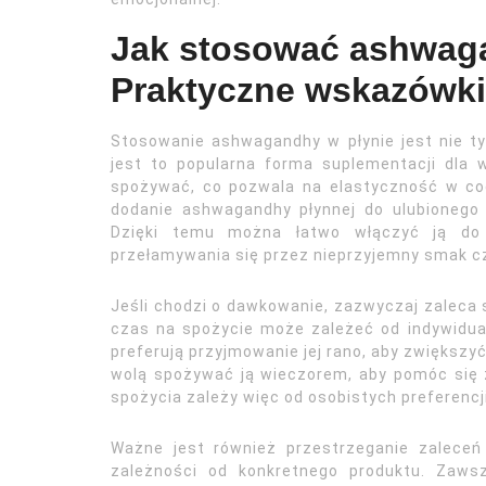
Jak stosować ashwaga
Praktyczne wskazówki 
Stosowanie ashwagandhy w płynie jest nie ty
jest to popularna forma suplementacji dla w
spożywać, co pozwala na elastyczność w c
dodanie ashwagandhy płynnej do ulubionego n
Dzięki temu można łatwo włączyć ją do c
przełamywania się przez nieprzyjemny smak c
Jeśli chodzi o dawkowanie, zazwyczaj zaleca 
czas na spożycie może zależeć od indywidual
preferują przyjmowanie jej rano, aby zwiększyć
wolą spożywać ją wieczorem, aby pomóc się z
spożycia zależy więc od osobistych preferencj
Ważne jest również przestrzeganie zalece
zależności od konkretnego produktu. Zaws