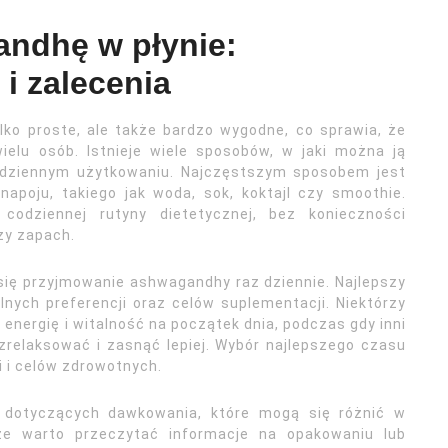
ndhę w płynie:
i zalecenia
lko proste, ale także bardzo wygodne, co sprawia, że
ielu osób. Istnieje wiele sposobów, w jaki można ją
odziennym użytkowaniu. Najczęstszym sposobem jest
apoju, takiego jak woda, sok, koktajl czy smoothie.
odziennej rutyny dietetycznej, bez konieczności
zy zapach.
się przyjmowanie ashwagandhy raz dziennie. Najlepszy
nych preferencji oraz celów suplementacji. Niektórzy
 energię i witalność na początek dnia, podczas gdy inni
relaksować i zasnąć lepiej. Wybór najlepszego czasu
i i celów zdrowotnych.
ń dotyczących dawkowania, które mogą się różnić w
ze warto przeczytać informacje na opakowaniu lub