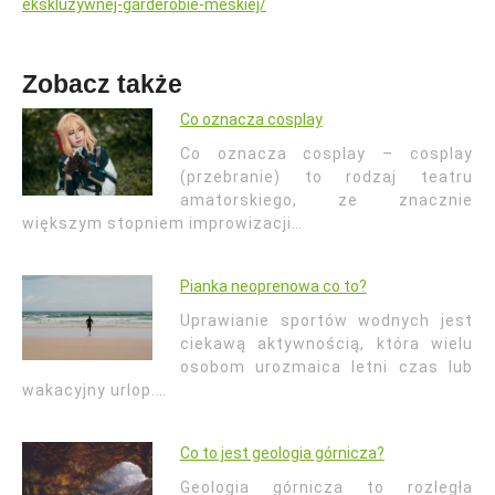
ekskluzywnej-garderobie-meskiej/
Zobacz także
Co oznacza cosplay
Co oznacza cosplay – cosplay
(przebranie) to rodzaj teatru
amatorskiego, ze znacznie
większym stopniem improwizacji…
Pianka neoprenowa co to?
Uprawianie sportów wodnych jest
ciekawą aktywnością, która wielu
osobom urozmaica letni czas lub
wakacyjny urlop.…
Co to jest geologia górnicza?
Geologia górnicza to rozległa