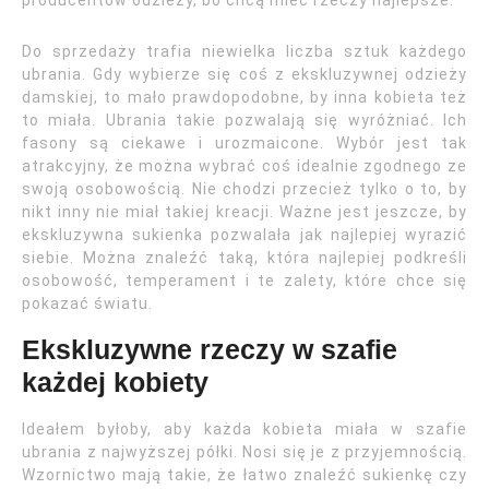
producentów odzieży, bo chcą mieć rzeczy najlepsze.
Do sprzedaży trafia niewielka liczba sztuk każdego
ubrania. Gdy wybierze się coś z ekskluzywnej odzieży
damskiej, to mało prawdopodobne, by inna kobieta też
to miała. Ubrania takie pozwalają się wyróżniać. Ich
fasony są ciekawe i urozmaicone. Wybór jest tak
atrakcyjny, że można wybrać coś idealnie zgodnego ze
swoją osobowością. Nie chodzi przecież tylko o to, by
nikt inny nie miał takiej kreacji. Ważne jest jeszcze, by
ekskluzywna sukienka pozwalała jak najlepiej wyrazić
siebie. Można znaleźć taką, która najlepiej podkreśli
osobowość, temperament i te zalety, które chce się
pokazać światu.
Ekskluzywne rzeczy w szafie
każdej kobiety
Ideałem byłoby, aby każda kobieta miała w szafie
ubrania z najwyższej półki. Nosi się je z przyjemnością.
Wzornictwo mają takie, że łatwo znaleźć sukienkę czy