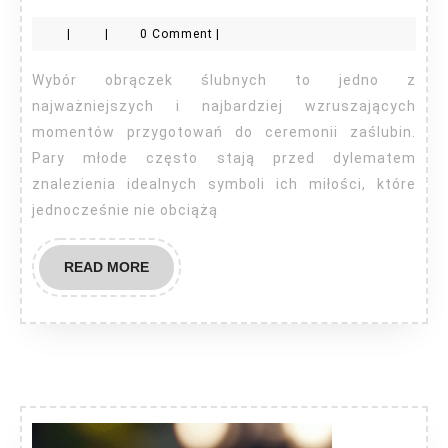
obrączki
|
|
0 Comment
|
Kielce
Wybór obrączek ślubnych to jedno z
najważniejszych i najbardziej wzruszających
momentów przygotowań do ceremonii zaślubin.
Pary młode często stają przed dylematem
znalezienia idealnych symboli ich miłości, które
jednocześnie nie obciążą
READ
READ MORE
MORE