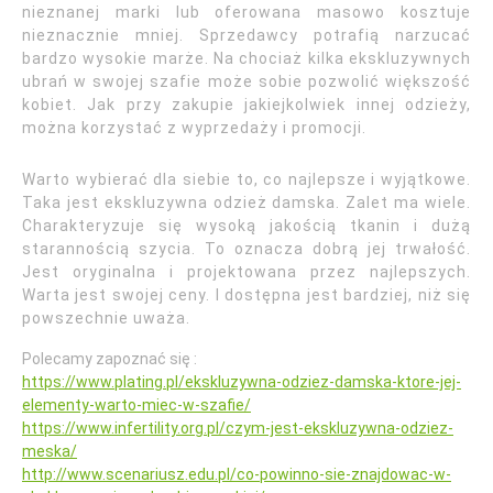
nieznanej marki lub oferowana masowo kosztuje
nieznacznie mniej. Sprzedawcy potrafią narzucać
bardzo wysokie marże. Na chociaż kilka ekskluzywnych
ubrań w swojej szafie może sobie pozwolić większość
kobiet. Jak przy zakupie jakiejkolwiek innej odzieży,
można korzystać z wyprzedaży i promocji.
Warto wybierać dla siebie to, co najlepsze i wyjątkowe.
Taka jest ekskluzywna odzież damska. Zalet ma wiele.
Charakteryzuje się wysoką jakością tkanin i dużą
starannością szycia. To oznacza dobrą jej trwałość.
Jest oryginalna i projektowana przez najlepszych.
Warta jest swojej ceny. I dostępna jest bardziej, niż się
powszechnie uważa.
Polecamy zapoznać się :
https://www.plating.pl/ekskluzywna-odziez-damska-ktore-jej-
elementy-warto-miec-w-szafie/
https://www.infertility.org.pl/czym-jest-ekskluzywna-odziez-
meska/
http://www.scenariusz.edu.pl/co-powinno-sie-znajdowac-w-