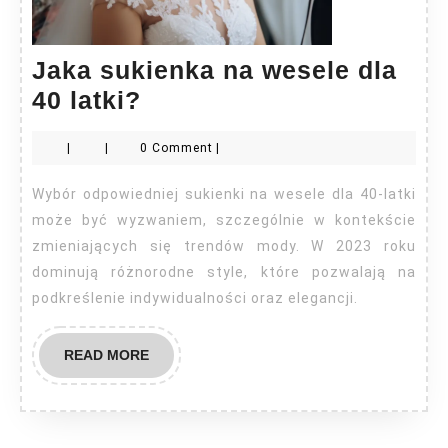
Jaka sukienka na wesele dla
Jaka
40 latki?
sukienka
|
|
0 Comment
|
na
wesele
Wybór odpowiedniej sukienki na wesele dla 40-latki
dla
może być wyzwaniem, szczególnie w kontekście
40
zmieniających się trendów mody. W 2023 roku
dominują różnorodne style, które pozwalają na
latki?
podkreślenie indywidualności oraz elegancji.
READ
READ MORE
MORE