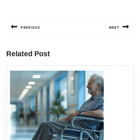
Nawigacja
wpisu
PREVIOUS
NEXT
Previous
Next
post:
post:
Related Post