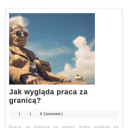
Jak wygląda praca za
Jak
granicą?
wygląda
|
|
0 Comment
|
praca
za
Praca za granicą to temat, który zyskuje na