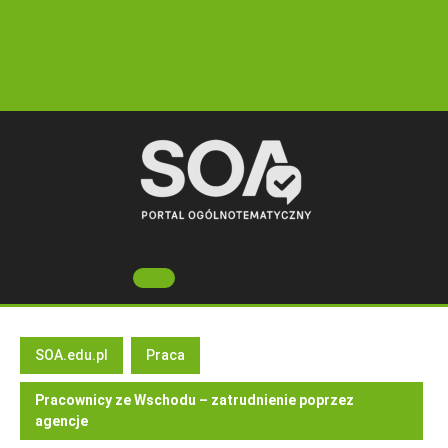
Skip
to
content
Open
Button
SOA.edu.pl
Praca
Pracownicy ze Wschodu – zatrudnienie poprzez
agencje