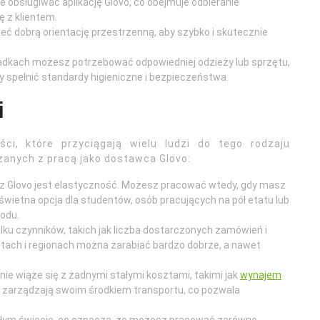
ie obsługiwać aplikację Glovo, co obejmuje odbieranie
 z klientem.
eć dobrą orientację przestrzenną, aby szybko i skutecznie
padkach możesz potrzebować odpowiedniej odzieży lub sprzętu,
y spełnić standardy higieniczne i bezpieczeństwa.
i
ci, które przyciągają wielu ludzi do tego rodzaju
ązanych z pracą jako dostawca Glovo:
 z Glovo jest elastyczność. Możesz pracować wtedy, gdy masz
świetna opcja dla studentów, osób pracujących na pół etatu lub
odu.
ilku czynników, takich jak liczba dostarczonych zamówień i
astach i regionach można zarabiać bardzo dobrze, a nawet
nie wiąże się z żadnymi stałymi kosztami, takimi jak
wynajem
 zarządzają swoim środkiem transportu, co pozwala