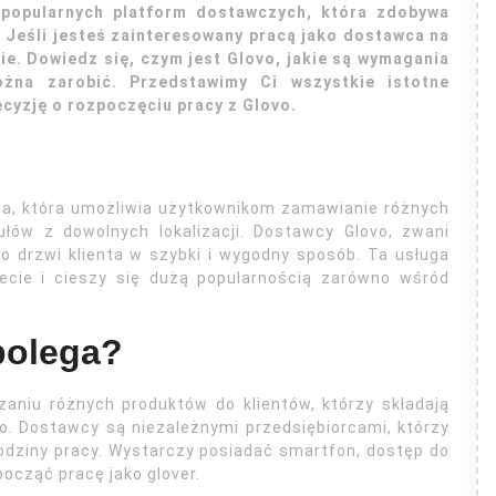
 popularnych platform dostawczych, która zdobywa
 Jeśli jesteś zainteresowany pracą jako dostawca na
bie. Dowiedz się, czym jest Glovo, jakie są wymagania
ożna zarobić. Przedstawimy Ci wszystkie istotne
ecyzję o rozpoczęciu pracy z Glovo.
a, która umożliwia użytkownikom zamawianie różnych
ułów z dowolnych lokalizacji. Dostawcy Glovo, zwani
o drzwi klienta w szybki i wygodny sposób. Ta usługa
ecie i cieszy się dużą popularnością zarówno wśród
polega?
zaniu różnych produktów do klientów, którzy składają
o. Dostawcy są niezależnymi przedsiębiorcami, którzy
godziny pracy. Wystarczy posiadać smartfon, dostęp do
począć pracę jako glover.