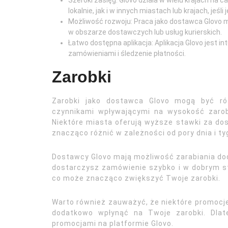
Szeroki zasięg: Glovo działa w wielu krajach na
lokalnie, jak i w innych miastach lub krajach, jeśli
Możliwość rozwoju: Praca jako dostawca Glovo 
w obszarze dostawczych lub usług kurierskich.
Łatwo dostępna aplikacja: Aplikacja Glovo jest in
zamówieniami i śledzenie płatności.
Zarobki
Zarobki jako dostawca Glovo mogą być ró
czynnikami wpływającymi na wysokość zarob
Niektóre miasta oferują wyższe stawki za do
znacząco różnić w zależności od pory dnia i ty
Dostawcy Glovo mają możliwość zarabiania dod
dostarczysz zamówienie szybko i w dobrym st
co może znacząco zwiększyć Twoje zarobki.
Warto również zauważyć, że niektóre promocj
dodatkowo wpłynąć na Twoje zarobki. Dlat
promocjami na platformie Glovo.