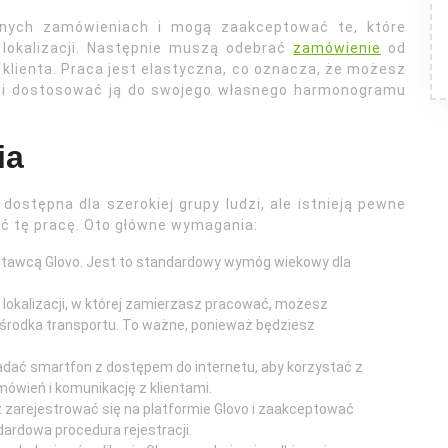
pnych zamówieniach i mogą zaakceptować te, które
i lokalizacji. Następnie muszą odebrać
zamówienie
od
 klienta. Praca jest elastyczna, co oznacza, że możesz
, i dostosować ją do swojego własnego harmonogramu
ia
dostępna dla szerokiej grupy ludzi, ale istnieją pewne
ąć tę pracę. Oto główne wymagania:
dostawcą Glovo. Jest to standardowy wymóg wiekowy dla
d lokalizacji, w której zamierzasz pracować, możesz
środka transportu. To ważne, ponieważ będziesz
adać smartfon z dostępem do internetu, aby korzystać z
amówień i komunikację z klientami.
 zarejestrować się na platformie Glovo i zaakceptować
dardowa procedura rejestracji.