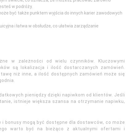
 całym świecie, co oznacza, że możesz pracować zarówno
 jesteś w podróży.
może być także punktem wyjścia do innych karier zawodowych
tuicyjna i łatwa w obsłudze, co ułatwia zarządzanie
żne w zależności od wielu czynników. Kluczowymi
ków są lokalizacja i ilość dostarczanych zamówień.
stawę niż inne, a ilość dostępnych zamówień może się
godnia.
atkowych pieniędzy dzięki napiwkom od klientów. Jeśli
anie, istnieje większa szansa na otrzymanie napiwku,
e i bonusy mogą być dostępne dla dostawców, co może
ego warto być na bieżąco z aktualnymi ofertami i