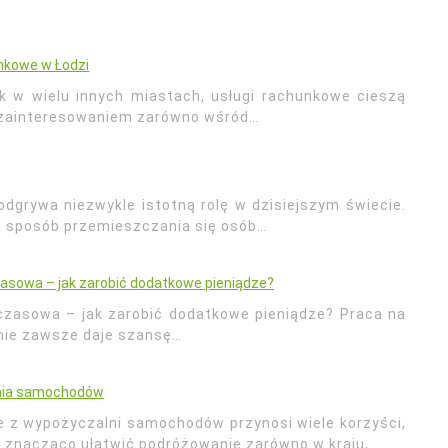
nkowe w Łodzi
ak w wielu innych miastach, usługi rachunkowe cieszą
 zainteresowaniem zarówno wśród…
odgrywa niezwykle istotną rolę w dzisiejszym świecie.
ko sposób przemieszczania się osób…
asowa – jak zarobić dodatkowe pieniądze?
zasowa – jak zarobić dodatkowe pieniądze? Praca na
 nie zawsze daje szansę…
nia samochodów
e z wypożyczalni samochodów przynosi wiele korzyści,
 znacząco ułatwić podróżowanie zarówno w kraju,…