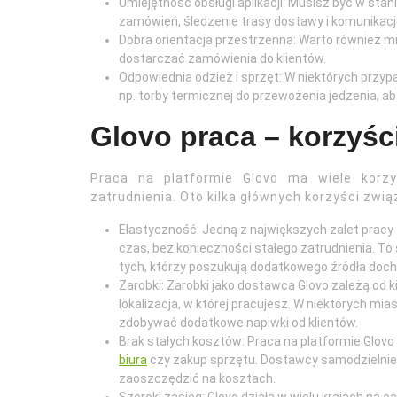
Umiejętność obsługi aplikacji: Musisz być w stan
zamówień, śledzenie trasy dostawy i komunikację
Dobra orientacja przestrzenna: Warto również mi
dostarczać zamówienia do klientów.
Odpowiednia odzież i sprzęt: W niektórych przy
np. torby termicznej do przewożenia jedzenia, ab
Glovo praca – korzyśc
Praca na platformie Glovo ma wiele korzyś
zatrudnienia. Oto kilka głównych korzyści zwi
Elastyczność: Jedną z największych zalet pracy
czas, bez konieczności stałego zatrudnienia. To 
tych, którzy poszukują dodatkowego źródła doch
Zarobki: Zarobki jako dostawca Glovo zależą od k
lokalizacja, w której pracujesz. W niektórych mi
zdobywać dodatkowe napiwki od klientów.
Brak stałych kosztów: Praca na platformie Glovo 
biura
czy zakup sprzętu. Dostawcy samodzielnie
zaoszczędzić na kosztach.