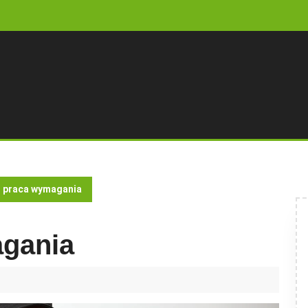
 praca wymagania
gania