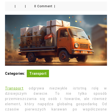
|
|
0 Comment
|
Categories:
Transport
Transport
odgrywa niezwykle istotną rolę w
dzisiejszym świecie. To nie tylko sposób
przemieszczania się osób i towarów, ale również
element, który napędza globalną gospodarkę. Od
czasów pierwszych karawan po współczesne