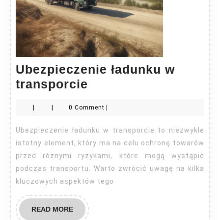
Ubezpieczenie ładunku w
Ubezpieczenie
transporcie
ładunku
|
|
0 Comment
|
w
transporcie
Ubezpieczenie ładunku w transporcie to niezwykle
istotny element, który ma na celu ochronę towarów
przed różnymi ryzykami, które mogą wystąpić
podczas transportu. Warto zwrócić uwagę na kilka
kluczowych aspektów tego
READ
READ MORE
MORE