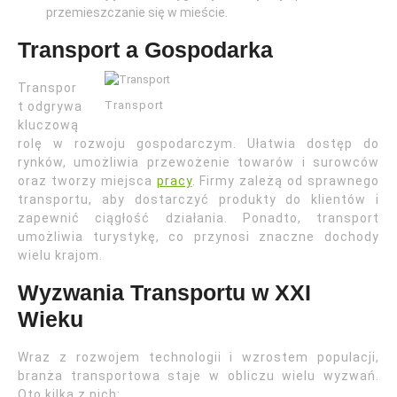
przemieszczanie się w mieście.
Transport a Gospodarka
Transpor
Transport
t odgrywa
kluczową
rolę w rozwoju gospodarczym. Ułatwia dostęp do
rynków, umożliwia przewożenie towarów i surowców
oraz tworzy miejsca
pracy
. Firmy zależą od sprawnego
transportu, aby dostarczyć produkty do klientów i
zapewnić ciągłość działania. Ponadto, transport
umożliwia turystykę, co przynosi znaczne dochody
wielu krajom.
Wyzwania Transportu w XXI
Wieku
Wraz z rozwojem technologii i wzrostem populacji,
branża transportowa staje w obliczu wielu wyzwań.
Oto kilka z nich: