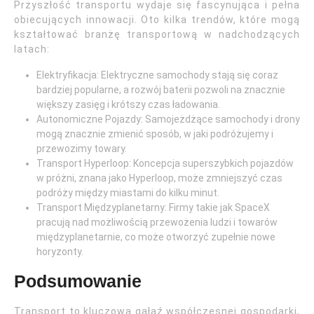
Przyszłość transportu wydaje się fascynująca i pełna
obiecujących innowacji. Oto kilka trendów, które mogą
kształtować branżę transportową w nadchodzących
latach:
Elektryfikacja: Elektryczne samochody stają się coraz
bardziej popularne, a rozwój baterii pozwoli na znacznie
większy zasięg i krótszy czas ładowania.
Autonomiczne Pojazdy: Samojeżdżące samochody i drony
mogą znacznie zmienić sposób, w jaki podróżujemy i
przewozimy towary.
Transport Hyperloop: Koncepcja superszybkich pojazdów
w próżni, znana jako Hyperloop, może zmniejszyć czas
podróży między miastami do kilku minut.
Transport Międzyplanetarny: Firmy takie jak SpaceX
pracują nad możliwością przewożenia ludzi i towarów
międzyplanetarnie, co może otworzyć zupełnie nowe
horyzonty.
Podsumowanie
Transport to kluczowa gałąź współczesnej gospodarki,