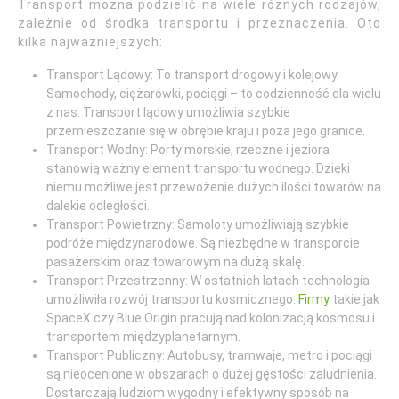
Transport można podzielić na wiele różnych rodzajów,
zależnie od środka transportu i przeznaczenia. Oto
kilka najważniejszych:
Transport Lądowy: To transport drogowy i kolejowy.
Samochody, ciężarówki, pociągi – to codzienność dla wielu
z nas. Transport lądowy umożliwia szybkie
przemieszczanie się w obrębie kraju i poza jego granice.
Transport Wodny: Porty morskie, rzeczne i jeziora
stanowią ważny element transportu wodnego. Dzięki
niemu możliwe jest przewożenie dużych ilości towarów na
dalekie odległości.
Transport Powietrzny: Samoloty umożliwiają szybkie
podróże międzynarodowe. Są niezbędne w transporcie
pasażerskim oraz towarowym na dużą skalę.
Transport Przestrzenny: W ostatnich latach technologia
umożliwiła rozwój transportu kosmicznego.
Firmy
takie jak
SpaceX czy Blue Origin pracują nad kolonizacją kosmosu i
transportem międzyplanetarnym.
Transport Publiczny: Autobusy, tramwaje, metro i pociągi
są nieocenione w obszarach o dużej gęstości zaludnienia.
Dostarczają ludziom wygodny i efektywny sposób na