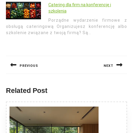
Catering dla firm na konferencję i
szkolenia
Porządne wydarzenie firmowe z
obsługą cateringową Organizujesz konferencję albo
szkolenie związane z twoją firmą? Są…
Nawigacja
wpisu
PREVIOUS
NEXT
Previous
Next
post:
post:
Related Post