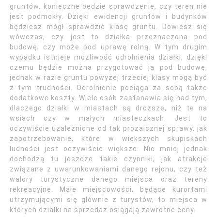
gruntów, konieczne będzie sprawdzenie, czy teren nie
jest podmokły. Dzięki ewidencji gruntów i budynków
będziesz mógł sprawdzić klasę gruntu. Dowiesz się
wówczas, czy jest to działka przeznaczona pod
budowę, czy może pod uprawę rolną. W tym drugim
wypadku istnieje możliwość odrolnienia działki, dzięki
czemu będzie można przygotować ją pod budowę,
jednak w razie gruntu powyżej trzeciej klasy mogą być
z tym trudności. Odrolnienie pociąga za sobą także
dodatkowe koszty. Wiele osób zastanawia się nad tym,
dlaczego działki w miastach są droższe, niż te na
wsiach czy w małych miasteczkach. Jest to
oczywiście uzależnione od tak prozaicznej sprawy, jak
zapotrzebowanie, które w większych skupiskach
ludności jest oczywiście większe. Nie mniej jednak
dochodzą tu jeszcze takie czynniki, jak atrakcje
związane z uwarunkowaniami danego rejonu, czy też
walory turystyczne danego miejsca oraz tereny
rekreacyjne. Małe miejscowości, będące kurortami
utrzymującymi się głównie z turystów, to miejsca w
których działki na sprzedaż osiągają zawrotne ceny.