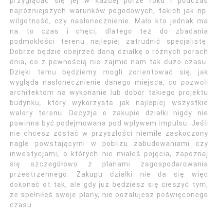
przyglądać się jej w każdej porze roku i podczas
najróżniejszych warunków pogodowych, takich jak np.
wilgotność, czy nasłonecznienie. Mało kto jednak ma
na to czas i chęci, dlatego też do zbadania
podmokłości terenu najlepiej zatrudnić specjalistę.
Dobrze będzie obejrzeć daną działkę o różnych porach
dnia, co z pewnością nie zajmie nam tak dużo czasu.
Dzięki temu będziemy mogli zorientować się, jak
wygląda nasłonecznienie danego miejsca, co pozwoli
architektom na wykonanie lub dobór takiego projektu
budynku, który wykorzysta jak najlepiej wszystkie
walory terenu. Decyzja o zakupie działki nigdy nie
powinna być podejmowana pod wpływem impulsu. Jeśli
nie chcesz zostać w przyszłości niemile zaskoczony
nagle powstającymi w pobliżu zabudowaniami czy
inwestycjami, o których nie miałeś pojęcia, zapoznaj
się szczegółowo z planami zagospodarowania
przestrzennego. Zakupu działki nie da się więc
dokonać ot tak, ale gdy już będziesz się cieszyć tym,
że spełniłeś swoje plany, nie pożałujesz poświęconego
czasu.