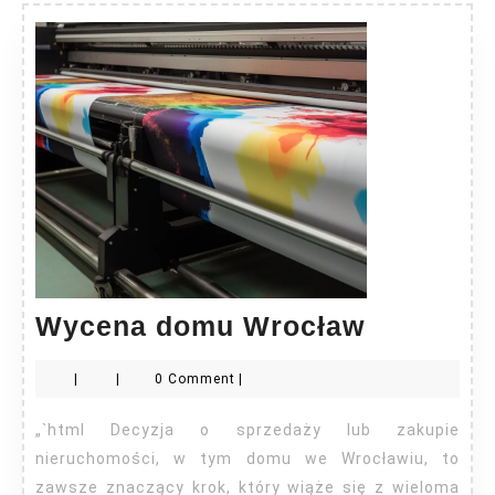
Wycena
Wycena domu Wrocław
domu
|
|
0 Comment
|
Wrocław
„`html Decyzja o sprzedaży lub zakupie
nieruchomości, w tym domu we Wrocławiu, to
zawsze znaczący krok, który wiąże się z wieloma