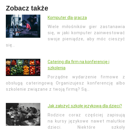
Zobacz także
Komputer dla gracza
Wiele miłośników gier zastanawia
się, w jaki komputer zainwestować
swoje pieniądze, aby móc cieszyć
się…
Catering dla firm na konferencję i
szkolenia
Porządne wydarzenie firmowe z
obsługą cateringową Organizujesz konferencję albo
szkolenie związane z twoją firmą? Są…
Jak założyć szkołę językową dla dzieci?
Rodzice coraz częściej zapisują
na kursy językowe nawet malutkie
dzieci. Niektóre szkoły