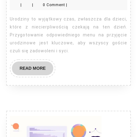
|
|
0 Comment
|
urodziny
dla
Urodziny to wyjątkowy czas, zwłaszcza dla dzieci,
dzieci
które z niecierpliwością czekają na ten dzień.
do
Przygotowanie odpowiedniego menu na przyjęcie
urodzinowe jest kluczowe, aby wszyscy goście
jedzenia?
czuli się zadowoleni i syci.
READ
READ MORE
MORE