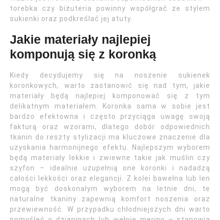
torebka czy biżuteria powinny współgrać ze stylem
sukienki oraz podkreślać jej atuty.
Jakie materiały najlepiej
komponują się z koronką
Kiedy decydujemy się na noszenie sukienek
koronkowych, warto zastanowić się nad tym, jakie
materiały będą najlepiej komponować się z tym
delikatnym materiałem. Koronka sama w sobie jest
bardzo efektowna i często przyciąga uwagę swoją
fakturą oraz wzorami, dlatego dobór odpowiednich
tkanin do reszty stylizacji ma kluczowe znaczenie dla
uzyskania harmonijnego efektu. Najlepszym wyborem
będą materiały lekkie i zwiewne takie jak muślin czy
szyfon – idealnie uzupełnią one koronki i nadadzą
całości lekkości oraz elegancji. Z kolei bawełna lub len
mogą być doskonałym wyborem na letnie dni; te
naturalne tkaniny zapewnią komfort noszenia oraz
przewiewność. W przypadku chłodniejszych dni warto
pomyśleć o dzianinach lub wełnie merino – stanowią