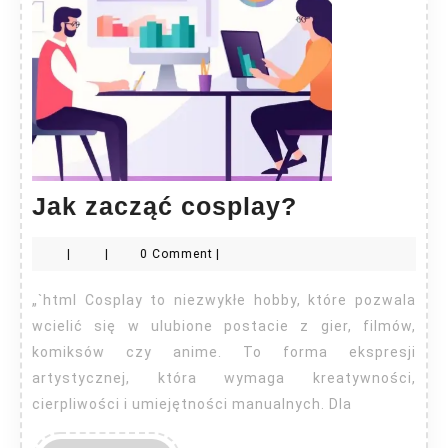
Jak
Jak zacząć cosplay?
zacząć
|
|
0 Comment
|
cosplay?
„`html Cosplay to niezwykłe hobby, które pozwala
wcielić się w ulubione postacie z gier, filmów,
komiksów czy anime. To forma ekspresji
artystycznej, która wymaga kreatywności,
cierpliwości i umiejętności manualnych. Dla