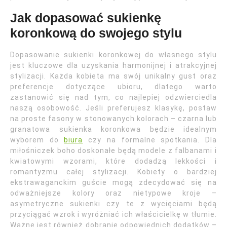
Jak dopasować sukienkę
koronkową do swojego stylu
Dopasowanie sukienki koronkowej do własnego stylu
jest kluczowe dla uzyskania harmonijnej i atrakcyjnej
stylizacji. Każda kobieta ma swój unikalny gust oraz
preferencje dotyczące ubioru, dlatego warto
zastanowić się nad tym, co najlepiej odzwierciedla
naszą osobowość. Jeśli preferujesz klasykę, postaw
na proste fasony w stonowanych kolorach – czarna lub
granatowa sukienka koronkowa będzie idealnym
wyborem do
biura
czy na formalne spotkania. Dla
miłośniczek boho doskonałe będą modele z falbanami i
kwiatowymi wzorami, które dodadzą lekkości i
romantyzmu całej stylizacji. Kobiety o bardziej
ekstrawaganckim guście mogą zdecydować się na
odważniejsze kolory oraz nietypowe kroje –
asymetryczne sukienki czy te z wycięciami będą
przyciągać wzrok i wyróżniać ich właścicielkę w tłumie.
Ważne jest również dobranie odpowiednich dodatków –