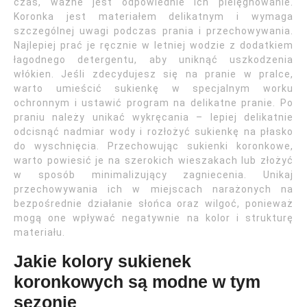
czas, ważne jest odpowiednie ich pielęgnowanie.
Koronka jest materiałem delikatnym i wymaga
szczególnej uwagi podczas prania i przechowywania.
Najlepiej prać je ręcznie w letniej wodzie z dodatkiem
łagodnego detergentu, aby uniknąć uszkodzenia
włókien. Jeśli zdecydujesz się na pranie w pralce,
warto umieścić sukienkę w specjalnym worku
ochronnym i ustawić program na delikatne pranie. Po
praniu należy unikać wykręcania – lepiej delikatnie
odcisnąć nadmiar wody i rozłożyć sukienkę na płasko
do wyschnięcia. Przechowując sukienki koronkowe,
warto powiesić je na szerokich wieszakach lub złożyć
w sposób minimalizujący zagniecenia. Unikaj
przechowywania ich w miejscach narażonych na
bezpośrednie działanie słońca oraz wilgoć, ponieważ
mogą one wpływać negatywnie na kolor i strukturę
materiału.
Jakie kolory sukienek
koronkowych są modne w tym
sezonie