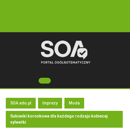
Skip
to
content
Open
Button
SOA.edu.pl
Imprezy
,
Moda
Sukienki koronkowe dla każdego rodzaju kobiecej
sylwetki