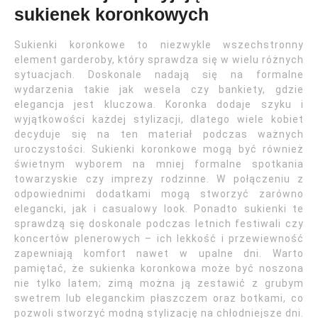
sukienek koronkowych
Sukienki koronkowe to niezwykle wszechstronny
element garderoby, który sprawdza się w wielu różnych
sytuacjach. Doskonale nadają się na formalne
wydarzenia takie jak wesela czy bankiety, gdzie
elegancja jest kluczowa. Koronka dodaje szyku i
wyjątkowości każdej stylizacji, dlatego wiele kobiet
decyduje się na ten materiał podczas ważnych
uroczystości. Sukienki koronkowe mogą być również
świetnym wyborem na mniej formalne spotkania
towarzyskie czy imprezy rodzinne. W połączeniu z
odpowiednimi dodatkami mogą stworzyć zarówno
elegancki, jak i casualowy look. Ponadto sukienki te
sprawdzą się doskonale podczas letnich festiwali czy
koncertów plenerowych – ich lekkość i przewiewność
zapewniają komfort nawet w upalne dni. Warto
pamiętać, że sukienka koronkowa może być noszona
nie tylko latem; zimą można ją zestawić z grubym
swetrem lub eleganckim płaszczem oraz botkami, co
pozwoli stworzyć modną stylizację na chłodniejsze dni.