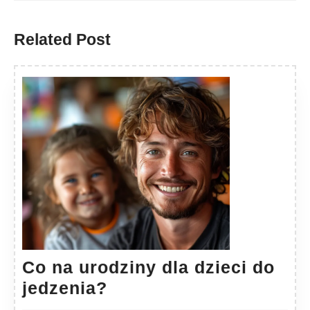
Previous
Next
post:
post:
Related Post
Co na urodziny dla dzieci do
Co
jedzenia?
na