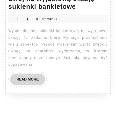
Strój
sukienki bankietowe
na
|
|
0 Comment
|
wyjątkową
okazję
Wybór idealnej sukienki bankietowej na wyjątkową
–
okazję to zadanie, które wymaga przemyślenia
sukienki
wielu aspektów. Przede wszystkim warto zwrócić
uwagę na charakter wydarzenia, w którym
bankietowe
zamierzamy uczestniczyć. Sukienka powinna być
dopasowana
READ
READ MORE
MORE