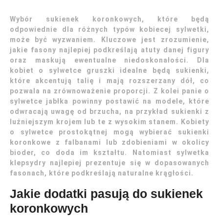
Wybór sukienek koronkowych, które będą
odpowiednie dla różnych typów kobiecej sylwetki,
może być wyzwaniem. Kluczowe jest zrozumienie,
jakie fasony najlepiej podkreślają atuty danej figury
oraz maskują ewentualne niedoskonałości. Dla
kobiet o sylwetce gruszki idealne będą sukienki,
które akcentują talię i mają rozszerzany dół, co
pozwala na zrównoważenie proporcji. Z kolei panie o
sylwetce jabłka powinny postawić na modele, które
odwracają uwagę od brzucha, na przykład sukienki z
luźniejszym krojem lub te z wysokim stanem. Kobiety
o sylwetce prostokątnej mogą wybierać sukienki
koronkowe z falbanami lub zdobieniami w okolicy
bioder, co doda im kształtu. Natomiast sylwetka
klepsydry najlepiej prezentuje się w dopasowanych
fasonach, które podkreślają naturalne krągłości.
Jakie dodatki pasują do sukienek
koronkowych