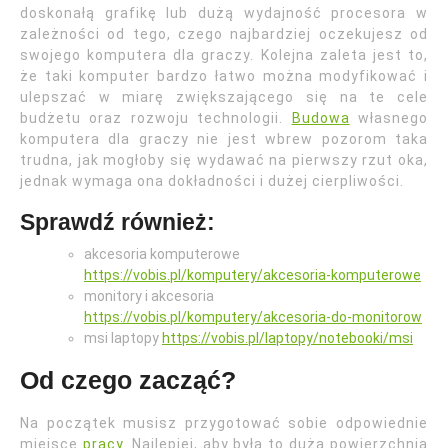
doskonałą grafikę lub dużą wydajność procesora w
zależności od tego, czego najbardziej oczekujesz od
swojego komputera dla graczy. Kolejna zaleta jest to,
że taki komputer bardzo łatwo można modyfikować i
ulepszać w miarę zwiększającego się na te cele
budżetu oraz rozwoju technologii.
Budowa
własnego
komputera dla graczy nie jest wbrew pozorom taka
trudna, jak mogłoby się wydawać na pierwszy rzut oka,
jednak wymaga ona dokładności i dużej cierpliwości.
Sprawdź również:
akcesoria komputerowe
https://vobis.pl/komputery/akcesoria-komputerowe
monitory i akcesoria
https://vobis.pl/komputery/akcesoria-do-monitorow
msi laptopy
https://vobis.pl/laptopy/notebooki/msi
Od czego zacząć?
Na początek musisz przygotować sobie odpowiednie
miejsce
pracy
. Najlepiej, aby była to duża powierzchnia