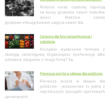
Rodzice coraz częściej zapisują
na kursy językowe nawet malutkie
dzieci. Niektóre szkoły
językowe oferują bowiem zajęcia nawet dla…
Catering dla firm na konferencję i
szkolenia
Porządne wydarzenie firmowe z
obsługą cateringową Organizujesz konferencję albo
szkolenie związane z twoją firmą? Są…
Pierwsza wizyta w sklepie dla jeźdźców
Pierwsza wizyta w sklepie dla
jeźdźców - jeździectwo to jedna z
najstarszych dyscyplin sportowych
uprawianych…