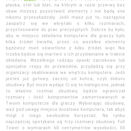
płaska, stół lub blat, na którym w razie przerwy bez
obaw możesz pozostawić elementy i nie będą one
nikomu przeszkadzały. Jeśli masz już to, następnie
zaopatrz się we wkrętaki o kilku rozmiarach,
przystosowane do prac precyzyjnych. Dobrze by było,
aby w miejscu składania komputera dla graczy było
kilka źródeł światła, przez co wszelkie elementy
będziesz mieć oświetlone z kilku źródeł, więc Nie
trzeba będzie się martwić o ich przysłanianie w trakcie
składania. Wszelkiego rodzaju opaski zaciskowe lub
specjalne rzepy do przewodów, przydadzą się przy
organizacji okablowania we wnętrzu komputera. Jeśli
jesteś już gotowy, zacznij od końca, czyli doboru
obudowy. Być może wydaje Ci się to nielogiczne, jednak
to właśnie rozmiar obudowy, będzie ograniczał
rozmiary i ilość komponentów zamontowanych w
Twoim komputerze dla graczy. Wybierając obudowę,
weź pod uwagę miejsce docelowe komputera, tak abyś
mógł z niego swobodnie korzystać. Na rynku
najczęściej spotykane są trzy rozmiary obudowy. Full
Tower o wymiarach 60 centymetrów wysokości, 50