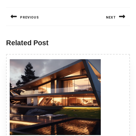
Nawigacja
wpisu
PREVIOUS
NEXT
Previous
Next
post:
post:
Related Post