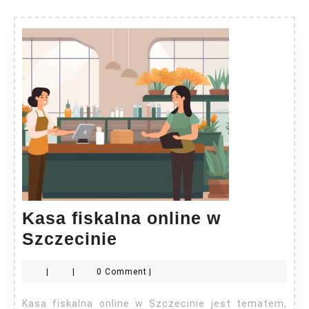
Kasa fiskalna online w
Kasa
Szczecinie
fiskalna
|
|
0 Comment
|
online
w
Kasa fiskalna online w Szczecinie jest tematem,