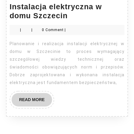
Instalacja elektryczna w
Instalacja
domu Szczecin
elektryczna
|
|
0 Comment
|
w
domu
Planowanie i realizacja instalacji elektrycznej w
Szczecin
domu w Szczecinie to proces wymagający
szczegółowej wiedzy technicznej oraz
świadomości obowiązujących norm i przepisów.
Dobrze zaprojektowana i wykonana instalacja
elektryczna jest fundamentem bezpieczeństwa,
READ
READ MORE
MORE