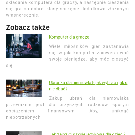
składania komputera dla graczy, a następnie cieszenia
się gra na dobrej klasy sprzęcie dodatkowo złożonym
własnoręcznie.
Zobacz także
Komputer dla gracza
Wiele miłośników gier zastanawia
się, w jaki komputer zainwestować
swoje pieniądze, aby móc cieszyć
się…
Ubranka dla niemowląt- jak wybrać i jak o
nie dbać?
Zakup ubrań dla niemowlaka
przeważnie jest dla przyszłych rodziców sporym
obciążeniem finansowym. Aby, uniknąć
niepotrzebnych…
Jak założyć szkołę językową dla dzieci?