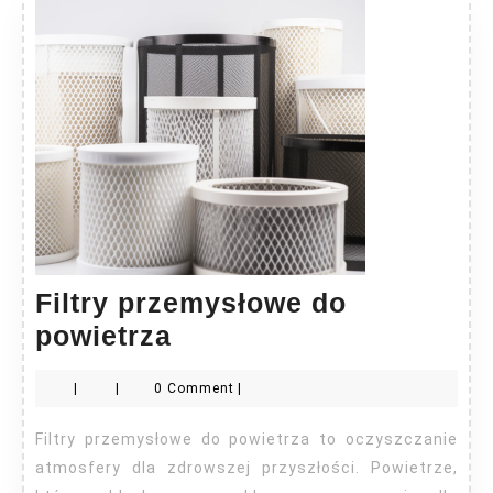
Filtry przemysłowe do
Filtry
powietrza
przemysłowe
|
|
0 Comment
|
do
powietrza
Filtry przemysłowe do powietrza to oczyszczanie
atmosfery dla zdrowszej przyszłości. Powietrze,