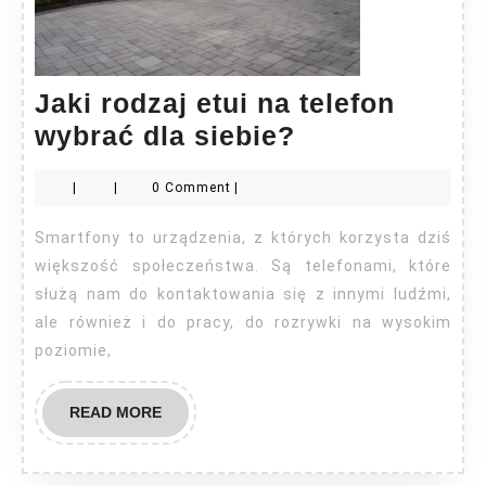
Jaki rodzaj etui na telefon
Jaki
wybrać dla siebie?
rodzaj
|
|
0 Comment
|
etui
na
Smartfony to urządzenia, z których korzysta dziś
telefon
większość społeczeństwa. Są telefonami, które
wybrać
służą nam do kontaktowania się z innymi ludźmi,
ale również i do pracy, do rozrywki na wysokim
dla
poziomie,
siebie?
READ
READ MORE
MORE