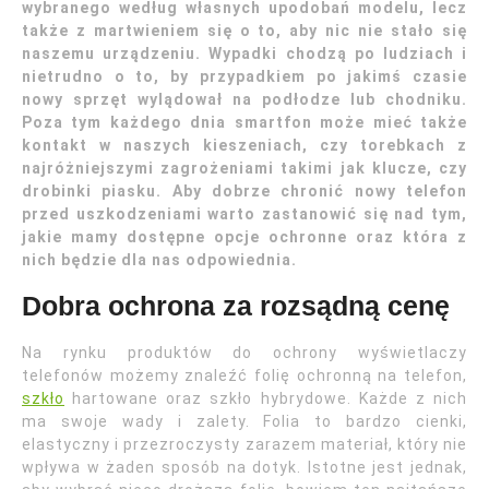
wybranego według własnych upodobań modelu, lecz
także z martwieniem się o to, aby nic nie stało się
naszemu urządzeniu. Wypadki chodzą po ludziach i
nietrudno o to, by przypadkiem po jakimś czasie
nowy sprzęt wylądował na podłodze lub chodniku.
Poza tym każdego dnia smartfon może mieć także
kontakt w naszych kieszeniach, czy torebkach z
najróżniejszymi zagrożeniami takimi jak klucze, czy
drobinki piasku. Aby dobrze chronić nowy telefon
przed uszkodzeniami warto zastanowić się nad tym,
jakie mamy dostępne opcje ochronne oraz która z
nich będzie dla nas odpowiednia.
Dobra ochrona za rozsądną cenę
Na rynku produktów do ochrony wyświetlaczy
telefonów możemy znaleźć folię ochronną na telefon,
szkło
hartowane oraz szkło hybrydowe. Każde z nich
ma swoje wady i zalety. Folia to bardzo cienki,
elastyczny i przezroczysty zarazem materiał, który nie
wpływa w żaden sposób na dotyk. Istotne jest jednak,