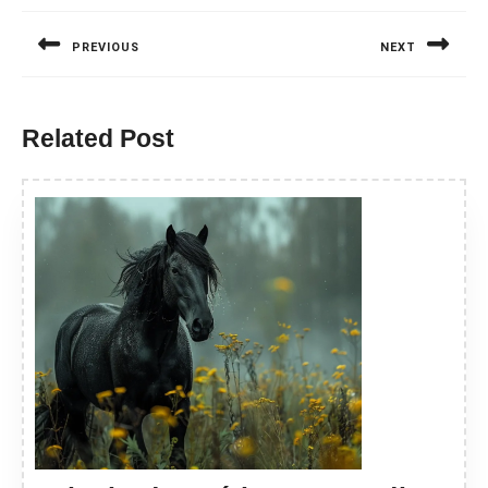
wpisu
PREVIOUS
NEXT
Previous
Next
post:
post:
Related Post