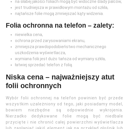
na słabej jakości foliach mogą być widoczne ślady palców,
jest trudniejsza w prawidłowym montażu od szkła,
najtańsze folie mogą zmniejszać kąty widzenia.
Folia ochronna na telefon – zalety:
niewielka cena,
ochrona przed zarysowaniami ekranu,
zmniejsza prawdopodobieństwo mechanicznego
uszkodzenia wyświetlacza,
wymiana folii jest dużo tańsza od wymiany szkła,
łatwiej sprzedać telefon z folią.
Niska cena – najważniejszy atut
folii ochronnych
Wybór folii ochronnej na telefon powinien być przede
wszystkim uzależniony od tego, jaki posiadamy model,
bowiem niezbędne są odpowiednie wykrojenia.
Nierzadko dedykowane folie mogą być niedbale
przycięte i nie chronić całej powierzchni wyświetlacza
lub zasłaniać jakiś element jak na przykład głośnik lub