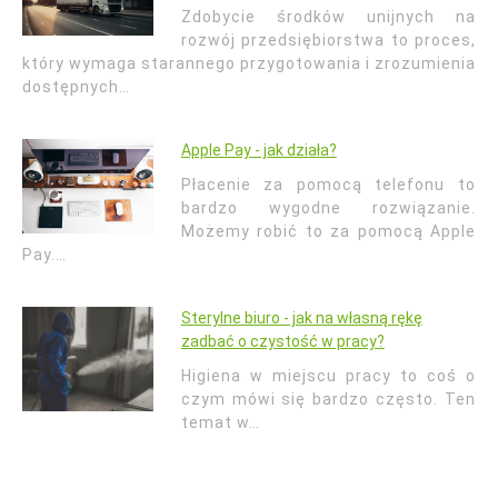
Zdobycie środków unijnych na
rozwój przedsiębiorstwa to proces,
który wymaga starannego przygotowania i zrozumienia
dostępnych…
Apple Pay - jak działa?
Płacenie za pomocą telefonu to
bardzo wygodne rozwiązanie.
Możemy robić to za pomocą Apple
Pay.…
Sterylne biuro - jak na własną rękę
zadbać o czystość w pracy?
Higiena w miejscu pracy to coś o
czym mówi się bardzo często. Ten
temat w…
Nawigacja