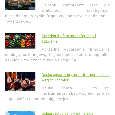
Telefon komórkowy jest dla
większości niezbędnym
narzędziem do życia. Organizuje nam życie codzienne i
towarzyskie.…
Catering dla firm na konferencję i
szkolenia
Porządne wydarzenie firmowe z
obsługą cateringową Organizujesz konferencję albo
szkolenie związane z twoją firmą? Są…
Nauka śpiewu i gry na instrumentach bez
względu na wiek
Nauka śpiewu i gry na
instrumentach bez względu na wiek
- specjaliści rekomendują, aby jak…
Usługi geologiczno-inżynierskie