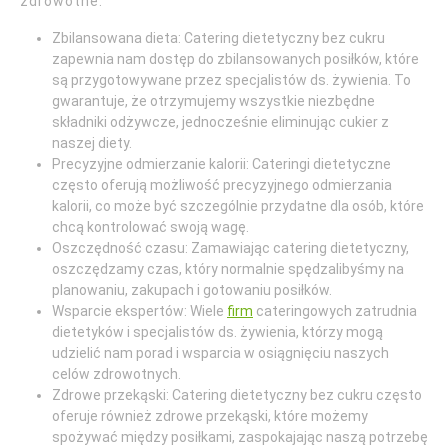
zdrowotne.
Zbilansowana dieta: Catering dietetyczny bez cukru
zapewnia nam dostęp do zbilansowanych posiłków, które
są przygotowywane przez specjalistów ds. żywienia. To
gwarantuje, że otrzymujemy wszystkie niezbędne
składniki odżywcze, jednocześnie eliminując cukier z
naszej diety.
Precyzyjne odmierzanie kalorii: Cateringi dietetyczne
często oferują możliwość precyzyjnego odmierzania
kalorii, co może być szczególnie przydatne dla osób, które
chcą kontrolować swoją wagę.
Oszczędność czasu: Zamawiając catering dietetyczny,
oszczędzamy czas, który normalnie spędzalibyśmy na
planowaniu, zakupach i gotowaniu posiłków.
Wsparcie ekspertów: Wiele
firm
cateringowych zatrudnia
dietetyków i specjalistów ds. żywienia, którzy mogą
udzielić nam porad i wsparcia w osiągnięciu naszych
celów zdrowotnych.
Zdrowe przekąski: Catering dietetyczny bez cukru często
oferuje również zdrowe przekąski, które możemy
spożywać między posiłkami, zaspokajając naszą potrzebę