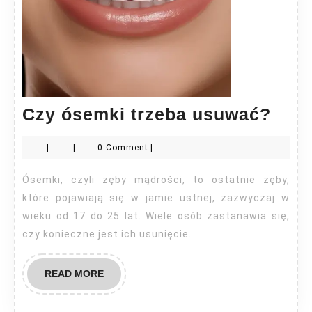
Czy
Czy ósemki trzeba usuwać?
óse
|
|
0 Comment
|
trze
usu
Ósemki, czyli zęby mądrości, to ostatnie zęby,
które pojawiają się w jamie ustnej, zazwyczaj w
wieku od 17 do 25 lat. Wiele osób zastanawia się,
czy konieczne jest ich usunięcie.
READ
READ MORE
MORE