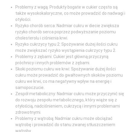
Problemy z wagą: Produkty bogate w cukier często są
także wysokokaloryczne, co może prowadzić do nadwagi i
otyłości.
Ryzyko chorób serca: Nadmiar cukru w diecie zwiększa
ryzyko chorób serca poprzez podwyższanie poziomu
cholesterolu i ciśnienia krwi.
Ryzyko cukrzycy typu 2: Spożywanie dużej ilości cukru
może zwiększać ryzyko wystąpienia cukrzycy typu 2.
Problemy z zębami: Cukier jest główną przyczyną
próchnicy i innych problemów z zębami.
Skoki poziomu cukru we krwi: Spożywanie dużej ilości
cukru może prowadzić do gwałtownych skoków poziomu
cukru we krwi, co ma negatywny wpływ na energię i
samopoczucie.
Zespół metaboliczny: Nadmiar cukru może przyczynić się
do rozwoju zespołu metabolicznego, który wiąże się z
otyłością, nadciśnieniem, cukrzycą i innymi problemami
zdrowotnymi.
Problemy z wątrobą: Nadmiar cukru może obciążać
wątrobę i prowadzić do stanu zwanej stłuszczeniem
wątroby.