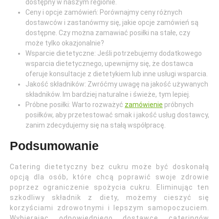
dostępny w naszym regionie.
Ceny i opcje zamówień: Porównajmy ceny różnych
dostawców i zastanówmy się, jakie opcje zamówień są
dostępne. Czy można zamawiać posiłki na stałe, czy
może tylko okazjonalnie?
Wsparcie dietetyczne: Jeśli potrzebujemy dodatkowego
wsparcia dietetycznego, upewnijmy się, że dostawca
oferuje konsultacje z dietetykiem lub inne usługi wsparcia.
Jakość składników: Zwróćmy uwagę na jakość używanych
składników. Im bardziej naturalne i świeże, tym lepiej.
Próbne posiłki: Warto rozważyć
zamówienie
próbnych
posiłków, aby przetestować smak i jakość usług dostawcy,
zanim zdecydujemy się na stałą współpracę.
Podsumowanie
Catering dietetyczny bez cukru może być doskonałą
opcją dla osób, które chcą poprawić swoje zdrowie
poprzez ograniczenie spożycia cukru. Eliminując ten
szkodliwy składnik z diety, możemy cieszyć się
korzyściami zdrowotnymi i lepszym samopoczuciem.
Wybierając odpowiedniego dostawcę cateringów