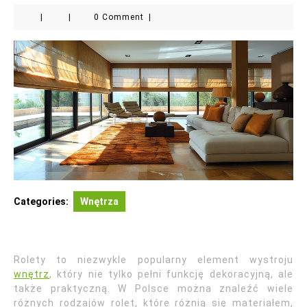
|
|
0 Comment
|
Categories:
Wnętrza
Rolety to niezwykle popularny element wystroju
wnętrz
, który nie tylko pełni funkcję dekoracyjną, ale
także praktyczną. W Polsce można znaleźć wiele
różnych rodzajów rolet, które różnią się materiałem,