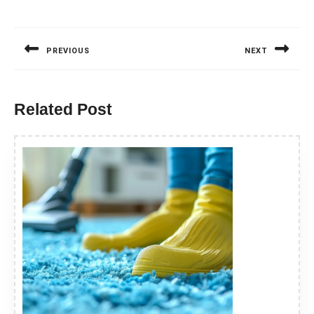
Nawigacja
wpisu
PREVIOUS
NEXT
Previous
Next
post:
post:
Related Post