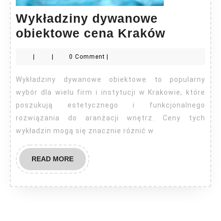
Wykładziny dywanowe
Wykładz
obiektowe cena Kraków
dywano
|
|
0 Comment
|
obiekto
cena
Wykładziny dywanowe obiektowe to popularny
Kraków
wybór dla wielu firm i instytucji w Krakowie, które
poszukują estetycznego i funkcjonalnego
rozwiązania do aranżacji wnętrz. Ceny tych
wykładzin mogą się znacznie różnić w
READ
READ MORE
MORE