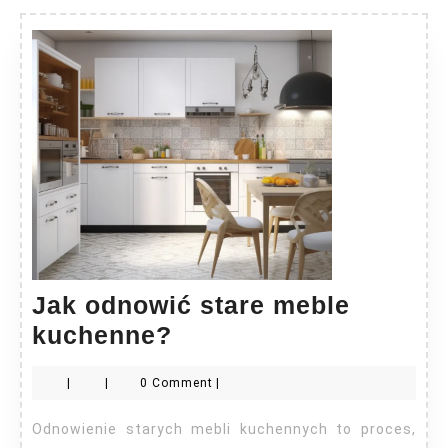
Jak odnowić stare meble
Jak
kuchenne?
odnowić
|
|
0 Comment
|
stare
meble
Odnowienie starych mebli kuchennych to proces,