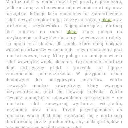
Montaż rolet w domu może być prostym procesem,
jeśli zostaną zastosowane odpowiednie metody oraz
narzędzia. Istnieje kilka sposobów na zamontowanie
rolet, a wybór konkretnego zależy od rodzaju
okna
oraz
preferencji użytkownika. Najpopularniejszą metodą
jest montaż na ramie
okna
, który polega na
przykręceniu uchwytów do ramy i zawieszeniu rolety.
Ta opcja jest idealna dla osób, które chcą uniknąć
wiercenia otworów w ścianach. Innym sposobem jest
montaż wewnętrzny, który polega na umiejscowieniu
rolet wewnątrz wnęki okiennej. Taki sposób montażu
daje estetyczny efekt i pozwala na lepsze
zaciemnienie pomieszczenia. W przypadku okien
dachowych lub nietypowych kształtów, warto
rozważyć montaż zewnętrzny, który wymaga
przytwierdzenia rolet do elewacji budynku. Warto
również pamiętać o odpowiednich narzędziach – do
montażu rolet zazwyczaj wystarczą wkrętarka,
poziomica oraz miara. Przed przystąpieniem do
montażu warto dokładnie zapoznać się z instrukcją
dostarczoną przez producenta, aby uniknąć błędów i
zapewnić prawidłowe działanie rolet.