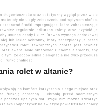
im długowieczność oraz estetyczny wygląd przez wiele
 materiały nie uległy zniszczeniu pod wpływem słońca,
o stosować środki impregnujące, które zabezpieczą je
również regularnie odkurzać rolety oraz czyścić je
 aby usunąć osady i kurz. Drewno wymaga dodatkowej
olej lub lakier ochronny, który zabezpieczy je przed
rzypadku rolet zewnętrznych dobrze jest również
oraz ewentualnie smarować ruchome elementy, aby
 o tym, że odpowiednia pielęgnacja nie tylko przedłuża
d i funkcjonalność.
ania rolet w altanie?
e wpływają na komfort korzystania z tego miejsca oraz
one funkcję ochronną – chronią przed nadmiernym
tne podczas upalnych dni. Dzięki nim można stworzyć
a relaks i odpoczynek na świeżym powietrzu bez obawy