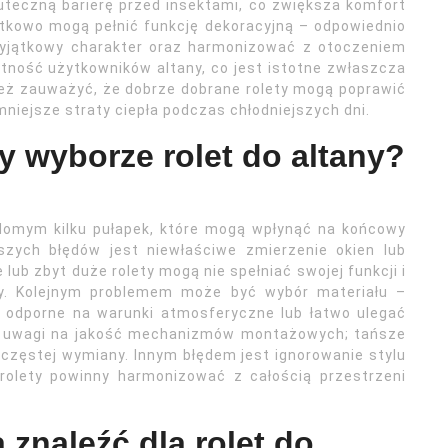
uteczną barierę przed insektami, co zwiększa komfort
tkowo mogą pełnić funkcję dekoracyjną – odpowiednio
wyjątkowy charakter oraz harmonizować z otoczeniem
tność użytkowników altany, co jest istotne zwłaszcza
eż zauważyć, że dobrze dobrane rolety mogą poprawić
 mniejsze straty ciepła podczas chłodniejszych dni.
y wyborze rolet do altany?
adomym kilku pułapek, które mogą wpłynąć na końcowy
szych błędów jest niewłaściwe zmierzenie okien lub
 lub zbyt duże rolety mogą nie spełniać swojej funkcji i
ny. Kolejnym problemem może być wybór materiału –
o odporne na warunki atmosferyczne lub łatwo ulegać
e uwagi na jakość mechanizmów montażowych; tańsze
częstej wymiany. Innym błędem jest ignorowanie stylu
 rolety powinny harmonizować z całością przestrzeni
 znaleźć dla rolet do