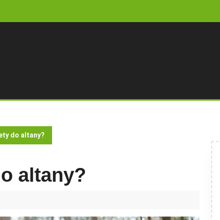
ety do altany?
do altany?