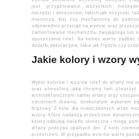
jest przygotowanie wszystkich niezbędn
narzędzi i akcesoriów, takich jak nożyczki, t
miernicza, klej czy mechanizmy do podnos
odpowiednio przyciąć na wymiar oraz przyszyć
zamontowanie mechanizmu zwijającego lub sy
opuszczanie rolet. Na koniec warto zadbać
dodatki dekoracyjne, takie jak frędzle czy ozd
Jakie kolory i wzory w
Wybór kolorów i wzorów rolet do altany ma 
oraz atmosfery, jaką chcemy tam stworzyć. 
architektonicznym samej altany oraz otoczen
odcieniach drewna, doskonałym wyborem bę
brązowy. Z kolei dla nowoczesnych altan mo
wzory, które nadadzą przestrzeni dynamiczn
kolory odbijają światło słoneczne i mogą po
altany podczas upalnych dni. Z kolei ciemni
przestrzeni. W przypadku wzorów warto postaw