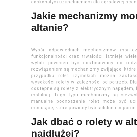
doskonałym uzupełnieniem dla ogrodowej scene
Jakie mechanizmy mon
altanie?
Wybór odpowiednich mechanizmów montażo
funkcjonalności oraz trwałości. Istnieje wi
wybór powinien być dostosowany do rodzaj
rozwiązaniem są mechanizmy zwijające, które 
przypadku rolet rzymskich można zastoso
wysokości rolety w zależności od potrzeb. Dl
dostępne są rolety z elektrycznym napędem, k
mobilnej. Tego typu mechanizmy są niezwy
manualne podnoszenie rolet może być uci
mocujące, które powinny być solidne i odporn
Jak dbać o rolety w alt
najdłużej?