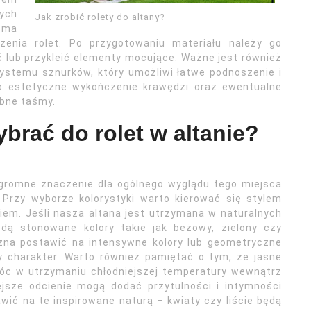
ych
Jak zrobić rolety do altany?
aśma
zenia rolet. Po przygotowaniu materiału należy go
 lub przykleić elementy mocujące. Ważne jest również
stemu sznurków, który umożliwi łatwe podnoszenie i
 o estetyczne wykończenie krawędzi oraz ewentualne
obne taśmy.
ybrać do rolet w altanie?
ogromne znaczenie dla ogólnego wyglądu tego miejsca
Przy wyborze kolorystyki warto kierować się stylem
iem. Jeśli nasza altana jest utrzymana w naturalnych
dą stonowane kolory takie jak beżowy, zielony czy
żna postawić na intensywne kolory lub geometryczne
y charakter. Warto również pamiętać o tym, że jasne
móc w utrzymaniu chłodniejszej temperatury wewnątrz
ejsze odcienie mogą dodać przytulności i intymności
ić na te inspirowane naturą – kwiaty czy liście będą