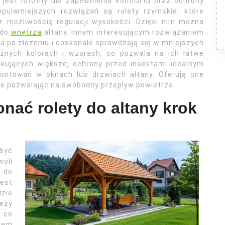
 jest istotny dla zapewnienia komfortu oraz ochrony
pularniejszych rozwiązań są rolety rzymskie, które
z możliwością regulacji wysokości. Dzięki nim można
 do
wnętrza
altany. Innym interesującym rozwiązaniem
ca po złożeniu i doskonale sprawdzają się w mniejszych
óżnych kolorach i wzorach, co pozwala na ich łatwe
ukujących większej ochrony przed insektami idealnym
ontować w oknach lub drzwiach altany. Oferują one
ie pozwalając na swobodny przepływ powietrza.
nać rolety do altany krok
 być
woli
 do
est
dzie
leży
, co
pem