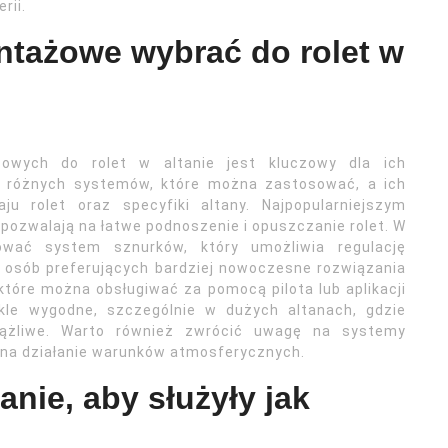
rii.
tażowe wybrać do rolet w
wych do rolet w altanie jest kluczowy dla ich
ele różnych systemów, które można zastosować, a ich
u rolet oraz specyfiki altany. Najpopularniejszym
pozwalają na łatwe podnoszenie i opuszczanie rolet. W
wać system sznurków, który umożliwia regulację
a osób preferujących bardziej nowoczesne rozwiązania
tóre można obsługiwać za pomocą pilota lub aplikacji
kle wygodne, szczególnie w dużych altanach, gdzie
ążliwe. Warto również zwrócić uwagę na systemy
e na działanie warunków atmosferycznych.
anie, aby służyły jak