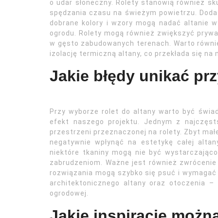
o udar słoneczny. Rolety stanowią również sk
spędzania czasu na świeżym powietrzu. Doda
dobrane kolory i wzory mogą nadać altanie 
ogrodu. Rolety mogą również zwiększyć prywa
w gęsto zabudowanych terenach. Warto równi
izolację termiczną altany, co przekłada się na
Jakie błędy unikać prz
Przy wyborze rolet do altany warto być świ
efekt naszego projektu. Jednym z najczęst
przestrzeni przeznaczonej na rolety. Zbyt małe
negatywnie wpłynąć na estetykę całej alta
niektóre tkaniny mogą nie być wystarczając
zabrudzeniom. Ważne jest również zwróceni
rozwiązania mogą szybko się psuć i wymagać 
architektonicznego altany oraz otoczenia –
ogrodowej.
Jakie inspiracje można