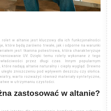
olet w altanie jest kluczowy dla ich funkcjonalności
e, które będą zarówno trwałe, jak i odporne na warunki
iałem jest tkanina poliestrowa, która charakteryzuje
mieniowanie UV. Dzięki temu rolety wykonane z tego
właściwości przez długi czas. Innym popularnym
które nadają altanie naturalny i ciepły wygląd. Drewno
e uległo zniszczeniu pod wpływem deszczu czy słońca.
 wiatry, warto rozważyć również materiały syntetyczne,
 łatwe w utrzymaniu czystości.
ożna zastosować w altanie?