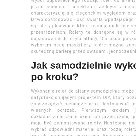
Wybór odpowiedniego rodzaju rolet do altany
przed słońcem i insektami. Jednym z najpo
charakteryzują się eleganckim wyglądem ora
łatwo dostosować ilość światła wpadającego
są rolety plisowane, które zajmują mało miejs
przestrzeniach. Rolety te dostępne są w r
dopasowanie do stylu altany. Dla osób posz
wyborem będą moskitiery, które można zam
skuteczną barierę przed owadami, jednocześn
Jak samodzielnie wyko
po kroku?
Wykonanie rolet do altany samodzielnie może
satysfakcjonującym projektem DIY, który poz
zaoszczędzić pieniądze oraz dostosować je
własnych potrzeb. Pierwszym krokiem j
dokładne zmierzenie okien lub przestrzeni, g
mają być zamontowane rolety. Następnie na
wybrać odpowiedni materiał oraz rodzaj rolet
zostało omówione wcześniej. Kolejnym eta