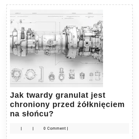
Jak twardy granulat jest
chroniony przed żółknięciem
Jak
na słońcu?
twardy
|
|
0 Comment
|
granulat