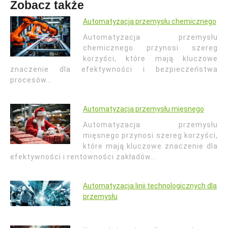
Zobacz także
Automatyzacja przemysłu chemicznego
Automatyzacja przemysłu
chemicznego przynosi szereg
korzyści, które mają kluczowe
znaczenie dla efektywności i bezpieczeństwa
procesów…
Automatyzacja przemysłu mięsnego
Automatyzacja przemysłu
mięsnego przynosi szereg korzyści,
które mają kluczowe znaczenie dla
efektywności i rentowności zakładów…
Automatyzacja linii technologicznych dla
przemysłu