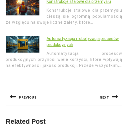
Konstrukcje stalowe dla przemysłu
Konstrukcje stalowe dla przemysłu
cieszą się ogromną popularnością
ze względu na swoje liczne zalety, które…
Automatyzacja i robotyzacja procesów
produkcyjnych
Automatyzacja procesów
produkcyjnych przynosi wiele korzyści, które wpływają
na efektywność i jakość produkcji. Przede wszystkim,…
Nawigacja
wpisu
PREVIOUS
NEXT
Previous
Next
post:
post:
Related Post