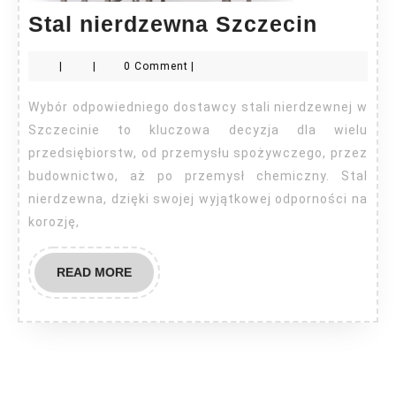
Stal
Stal nierdzewna Szczecin
nierdz
|
|
0 Comment
|
Szczec
Wybór odpowiedniego dostawcy stali nierdzewnej w
Szczecinie to kluczowa decyzja dla wielu
przedsiębiorstw, od przemysłu spożywczego, przez
budownictwo, aż po przemysł chemiczny. Stal
nierdzewna, dzięki swojej wyjątkowej odporności na
korozję,
READ
READ MORE
MORE