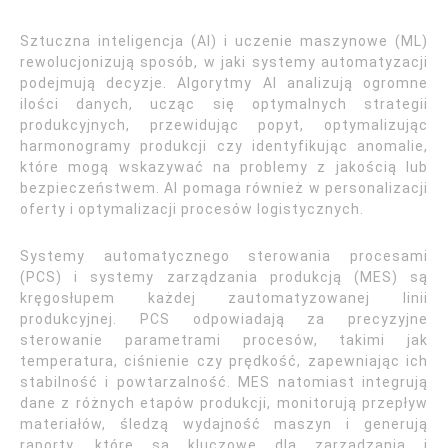
Sztuczna inteligencja (AI) i uczenie maszynowe (ML)
rewolucjonizują sposób, w jaki systemy automatyzacji
podejmują decyzje. Algorytmy AI analizują ogromne
ilości danych, ucząc się optymalnych strategii
produkcyjnych, przewidując popyt, optymalizując
harmonogramy produkcji czy identyfikując anomalie,
które mogą wskazywać na problemy z jakością lub
bezpieczeństwem. AI pomaga również w personalizacji
oferty i optymalizacji procesów logistycznych.
Systemy automatycznego sterowania procesami
(PCS) i systemy zarządzania produkcją (MES) są
kręgosłupem każdej zautomatyzowanej linii
produkcyjnej. PCS odpowiadają za precyzyjne
sterowanie parametrami procesów, takimi jak
temperatura, ciśnienie czy prędkość, zapewniając ich
stabilność i powtarzalność. MES natomiast integrują
dane z różnych etapów produkcji, monitorują przepływ
materiałów, śledzą wydajność maszyn i generują
raporty, które są kluczowe dla zarządzania i