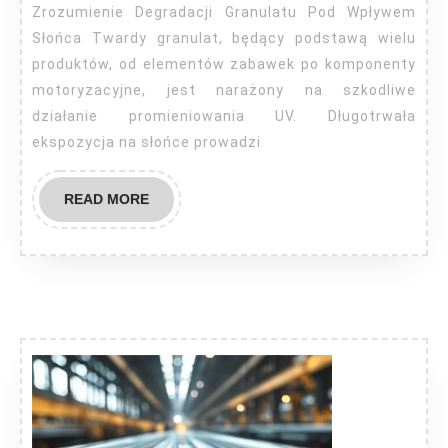
jest
Zrozumienie Degradacji Granulatu Pod Wpływem
chroniony
Słońca Twardy granulat, będący podstawą wielu
przed
produktów, od elementów zabawek po komponenty
motoryzacyjne, jest narażony na szkodliwe
żółknięciem
działanie promieniowania UV. Długotrwała
na
ekspozycja na słońce prowadzi
słońcu?
READ
READ MORE
MORE