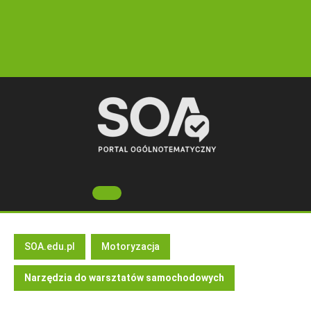
Skip
to
content
Open
Button
SOA.edu.pl
Motoryzacja
Narzędzia do warsztatów samochodowych