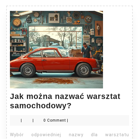
Jak można nazwać warsztat
Jak
samochodowy?
można
|
|
0 Comment
|
nazwać
warsztat
Wybór odpowiedniej nazwy dla warsztatu