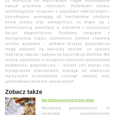
co wymusza na warsztatach ciągłe doskonalenie
swoich procesów roboczych. Dodatkowo zmiany
technologiczne związane z pojazdami elektrycznymi i
hybrydowymi wymagają od mechaników zdobycia
nowej wiedzy oraz umiejętności, co wiąże się z
koniecznością inwestycji w szkolenia i nowoczesny
sprzęt diagnostyczny. Problemy związane z
dostępnością części zamiennych również stanowią
istotne wyzwanie – globalne kryzysy gospodarcze
mogą wpływać na łańcuchy dostaw, co opóźnia
realizację napraw i wpływa na satysfakcję klientów. Nie
można zapominać o rosnących kosztach prowadzenia
działalności gospodarczej – wzrost cen energii czy
wynagrodzeń pracowników wymaga od właścicieli
warsztatów przemyślenia strategii cenowej oraz
optymalizacji kosztów operacyjnych.
Zobacz także
Narzędzia pneumatyczne sklep
Narzędzia pneumatyczne to
niezwykle wszechstronne