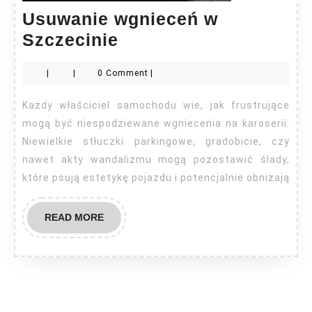
Usuwanie wgnieceń w
Usuwanie
Szczecinie
wgnieceń
|
|
0 Comment
|
w
Szczecinie
Każdy właściciel samochodu wie, jak frustrujące
mogą być niespodziewane wgniecenia na karoserii.
Niewielkie stłuczki parkingowe, gradobicie, czy
nawet akty wandalizmu mogą pozostawić ślady,
które psują estetykę pojazdu i potencjalnie obniżają
READ
READ MORE
MORE