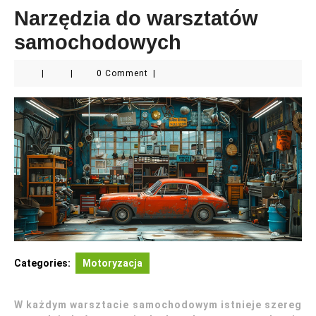
Narzędzia do warsztatów
samochodowych
|
|
0 Comment
|
Categories:
Motoryzacja
W każdym warsztacie samochodowym istnieje szereg