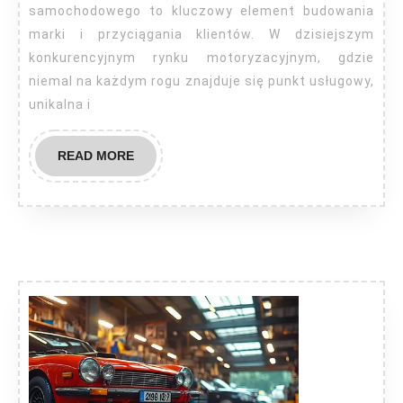
samochodowy?
samochodowego to kluczowy element budowania
marki i przyciągania klientów. W dzisiejszym
konkurencyjnym rynku motoryzacyjnym, gdzie
niemal na każdym rogu znajduje się punkt usługowy,
unikalna i
READ
READ MORE
MORE