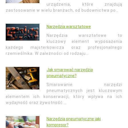
urządzenia, które znajdują
zastosowanie w wielu branżach, od budownictwa po…
Narzędzia warsztatowe
Narzędzia warsztatowe to
kluczowy element wyposażenia
każdego majsterkowicza oraz profesjonalnego
rzemieślnika. W zależności od rodzaju…
Jak smarować narzędzia
pneumatyczne?
Smarowanie narzędzi
pneumatycznych jest kluczowym
elementem ich konserwacji, który wpływa na ich
wydajność oraz żywotność.…
Narzędzia pneumatyczne jaki
kompresor?