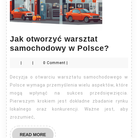
Jak otworzyć warsztat
Jak
samochodowy w Polsce?
otworz
|
|
0 Comment
|
warszta
samoc
Decyzja o otwarciu warsztatu samochodowego w
w
Polsce wymaga przemyślenia wielu aspektów, które
Polsce
mogą wpłynąć na sukces przedsięwzięcia.
Pierwszym krokiem jest dokładne zbadanie rynku
lokalnego oraz konkurencji. Ważne jest, aby
zrozumieć,
READ
READ MORE