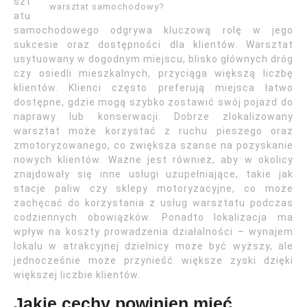
szt
warsztat samochodowy?
atu
samochodowego odgrywa kluczową rolę w jego
sukcesie oraz dostępności dla klientów. Warsztat
usytuowany w dogodnym miejscu, blisko głównych dróg
czy osiedli mieszkalnych, przyciąga większą liczbę
klientów. Klienci często preferują miejsca łatwo
dostępne, gdzie mogą szybko zostawić swój pojazd do
naprawy lub konserwacji. Dobrze zlokalizowany
warsztat może korzystać z ruchu pieszego oraz
zmotoryzowanego, co zwiększa szanse na pozyskanie
nowych klientów. Ważne jest również, aby w okolicy
znajdowały się inne usługi uzupełniające, takie jak
stacje paliw czy sklepy motoryzacyjne, co może
zachęcać do korzystania z usług warsztatu podczas
codziennych obowiązków. Ponadto lokalizacja ma
wpływ na koszty prowadzenia działalności – wynajem
lokalu w atrakcyjnej dzielnicy może być wyższy, ale
jednocześnie może przynieść większe zyski dzięki
większej liczbie klientów.
Jakie cechy powinien mieć