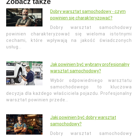
Zobacz także
Dobry warsztat samochodowy - czym
powinien się charakteryzować?
Dobry warsztat samochodowy
powinien charakteryzować się wieloma istotnymi
cechami, które wpływają na jakość świadczonych
usług…
Jak powinien być wybrany profesjonalny
warsztat samochodowy?
Wybór odpowiedniego warsztatu
samochodowego to kluczowa
decyzja dla każdego właściciela pojazdu. Profesjonalny
warsztat powinien przede…
Jaki powinien być dobry warsztat
samochodowy?
Dobry warsztat samochodowy