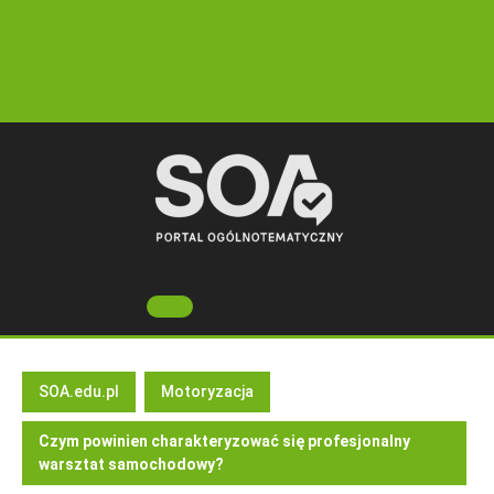
Skip
to
content
Open
Button
SOA.edu.pl
Motoryzacja
Czym powinien charakteryzować się profesjonalny
warsztat samochodowy?