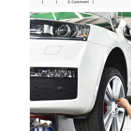
|
|
0 Comment
|