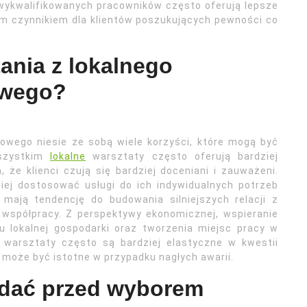
wykwalifikowanych pracowników często oferują lepsze
ym czynnikiem dla klientów poszukujących pewności co
tania z lokalnego
owego?
owego niesie ze sobą wiele korzyści, które mogą być
wszystkim
lokalne
warsztaty często oferują bardziej
 że klienci czują się bardziej doceniani i zauważeni.
iej dostosować usługi do ich indywidualnych potrzeb
 mają tendencję do budowania silniejszych relacji z
ej współpracy. Z perspektywy ekonomicznej, wspieranie
u lokalnej gospodarki oraz tworzenia miejsc pracy w
e warsztaty często są bardziej elastyczne w kwestii
 może być istotne w przypadku nagłych awarii.
zadać przed wyborem