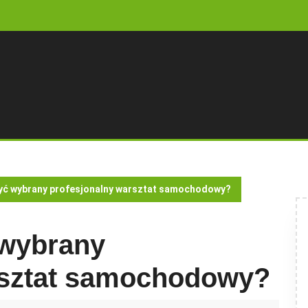
być wybrany profesjonalny warsztat samochodowy?
 wybrany
rsztat samochodowy?