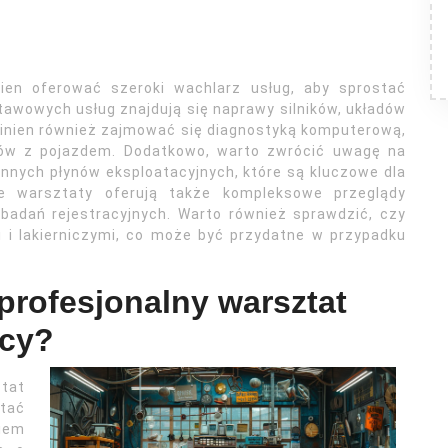
en oferować szeroki wachlarz usług, aby sprostać
awowych usług znajdują się naprawy silników, układów
inien również zajmować się diagnostyką komputerową,
mów z pojazdem. Dodatkowo, warto zwrócić uwagę na
 innych płynów eksploatacyjnych, które są kluczowe dla
re warsztaty oferują także kompleksowe przeglądy
badań rejestracyjnych. Warto również sprawdzić, czy
 i lakierniczymi, co może być przydatne w przypadku
 profesjonalny warsztat
cy?
tat
stać
kiem