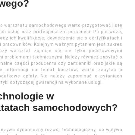
owego?
ego warsztatu samochodowego warto przygotować listę
ch usług oraz profesjonalizm personelu. Po pierwsze,
z ich kwalifikacje; dowiedzenie się o certyfikatach i
i pracowników. Kolejnym ważnym pytaniem jest zakres
 czy warsztat zajmuje się nie tylko podstawowymi
mi problemami technicznymi. Należy również zapytać o
nalne części producenta czy zamienniki oraz jakie są
ie informacji na temat kosztów; warto zapytać o
odatkowe opłaty. Nie należy zapominać o pytaniach
ityki dotyczącej gwarancji na wykonane usługi.
chnologie w
sztatach samochodowych?
zeżywa dynamiczny rozwój technologiczny, co wpływa