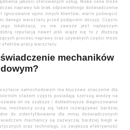
lędnienia jakości oferowanych usług. Niska cena może
dczas naprawy lub brak odpowiedniego doświadczenia
ignorowanie opinii innych klientów; warto poświęcić
mi danego warsztatu przed podjęciem decyzji. Często
jego lokalizacji, co nie zawsze jest najlepszym
 dobrą reputacją nawet jeśli wiąże się to z dłuższą
czących procesu naprawy oraz używanych części może
z efektów pracy warsztatu.
oświadczenie mechaników
hodowym?
arsztacie samochodowym ma kluczowe znaczenie dla
eloletnim stażem często posiadają szerszą wiedzę na
pozwala im na szybsze i dokładniejsze diagnozowanie
ia, mechanicy uczą się także rozwiązywać bardziej
udne do zidentyfikowania dla mniej doświadczonych
wiadczeni mechanicy są zazwyczaj bardziej biegli w
stycznych oraz technologii, co zwiększa efektywność