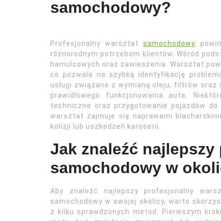
samochodowy?
Profesjonalny warsztat
samochodowy
powini
różnorodnym potrzebom klientów. Wśród podst
hamulcowych oraz zawieszenia. Warsztat pow
co pozwala na szybką identyfikację proble
usługi związane z wymianą oleju, filtrów oraz
prawidłowego funkcjonowania auta. Niektó
techniczne oraz przygotowanie pojazdów do 
warsztat zajmuje się naprawami blacharskimi
kolizji lub uszkodzeń karoserii.
Jak znaleźć najlepszy
samochodowy w okoli
Aby znaleźć najlepszy profesjonalny warsz
samochodowy w swojej okolicy, warto skorzy
z kilku sprawdzonych metod. Pierwszym kro