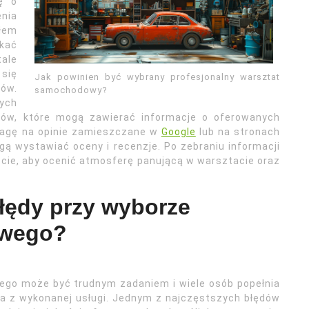
ę o
enia
łem
kać
ale
 się
Jak powinien być wybrany profesjonalny warsztat
ów.
samochodowy?
ych
ów, które mogą zawierać informacje o oferowanych
uwagę na opinie zamieszczane w
Google
lub na stronach
ogą wystawiać oceny i recenzje. Po zebraniu informacji
ście, aby ocenić atmosferę panującą w warsztacie oraz
błędy przy wyborze
owego?
go może być trudnym zadaniem i wiele osób popełnia
ia z wykonanej usługi. Jednym z najczęstszych błędów