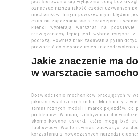
jest kierowanie się wyłącznie ceną bez uwzg
oznaczać niższą jakość części używanych po
mechaników. Innym powszechnym błędem jest 
czas na zapoznanie się z recenzjami i ocena
klienci wybierają warsztat na podstawie 
rozwiązaniem; lepiej jest wybrać miejsce z
podróżą. Również brak zadawania pytań doty
prowadzić do nieporozumień i niezadowolenia 
Jakie znaczenie ma d
w warsztacie samoc
Doświadczenie mechaników pracujących w w
jakości świadczonych usług. Mechanicy z wi
temat różnych modeli i marek pojazdów, co 
problemów. W miarę zdobywania doświadczen
skomplikowane usterki, które mogą być tr
fachowców. Warto również zauważyć, że doś
korzystaniu z nowoczesnych narzędzi diagno