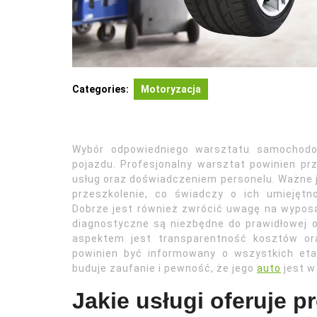
Categories:
Motoryzacja
Wybór odpowiedniego warsztatu samochodow
pojazdu. Profesjonalny warsztat powinien p
usług oraz doświadczeniem personelu. Ważne je
przeszkolenie, co świadczy o ich umiejętn
Dobrze jest również zwrócić uwagę na wypos
diagnostyczne są niezbędne do prawidłowej 
aspektem jest transparentność kosztów ora
powinien być informowany o wszystkich et
buduje zaufanie i pewność, że jego
auto
jest w
Jakie usługi oferuje p