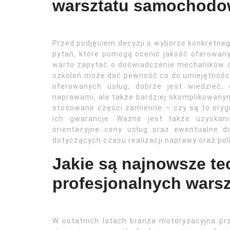
warsztatu samochod
Przed podjęciem decyzji o wyborze konkretn
pytań, które pomogą ocenić jakość oferowany
warto zapytać o doświadczenie mechaników ora
szkoleń może dać pewność co do umiejętnośc
oferowanych usług; dobrze jest wiedzieć,
naprawami, ale także bardziej skomplikowany
stosowane części zamienne – czy są to orygi
ich gwarancje. Ważne jest także uzyskan
orientacyjne ceny usług oraz ewentualne d
dotyczących czasu realizacji naprawy oraz pol
Jakie są najnowsze te
profesjonalnych war
W ostatnich latach branża motoryzacyjna pr