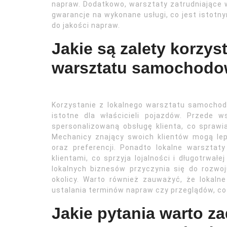
napraw. Dodatkowo, warsztaty zatrudniające 
gwarancje na wykonane usługi, co jest istotn
do jakości napraw.
Jakie są zalety korzys
warsztatu samochod
Korzystanie z lokalnego warsztatu samochod
istotne dla właścicieli pojazdów. Przede 
spersonalizowaną obsługę klienta, co sprawia,
Mechanicy znający swoich klientów mogą lep
oraz preferencji. Ponadto lokalne warsztaty
klientami, co sprzyja lojalności i długotrwał
lokalnych biznesów przyczynia się do rozwoj
okolicy. Warto również zauważyć, że lokaln
ustalania terminów napraw czy przeglądów, co
Jakie pytania warto 