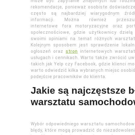
może być zapytanie znajomych lub rodzin
rekomendacje, ponieważ osobiste doświadcz
często są najbardziej wiarygodnym źród
informacji. Można również przeszu
internetowe fora motoryzacyjne oraz port
społecznościowe, gdzie użytkownicy dzielą
swoimi opiniami na temat różnych warsztat
Kolejnym sposobem jest sprawdzenie lokaln
ogłoszeń oraz
stron
internetowych warsztat
usługach i cennikach. Warto także zwrócić 
takich jak Yelp czy Facebook, gdzie klienci m
warto odwiedzić kilka wybranych miejsc osobi
podejście pracowników do klienta.
Jakie są najczęstsze 
warsztatu samochod
Wybór odpowiedniego warsztatu samochodowe
błędy, które mogą prowadzić do niezadowolen