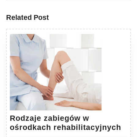
Previous
Next
post:
post:
Related Post
Rodzaje zabiegów w
Rod
ośrodkach rehabilitacyjnych
zab