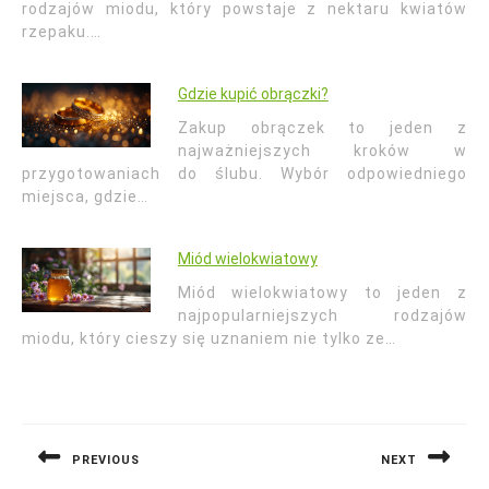
rodzajów miodu, który powstaje z nektaru kwiatów
rzepaku.…
Gdzie kupić obrączki?
Zakup obrączek to jeden z
najważniejszych kroków w
przygotowaniach do ślubu. Wybór odpowiedniego
miejsca, gdzie…
Miód wielokwiatowy
Miód wielokwiatowy to jeden z
najpopularniejszych rodzajów
miodu, który cieszy się uznaniem nie tylko ze…
Nawigacja
wpisu
PREVIOUS
NEXT