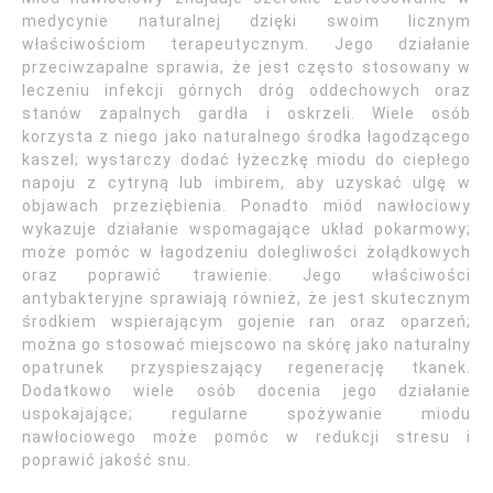
medycynie naturalnej dzięki swoim licznym
właściwościom terapeutycznym. Jego działanie
przeciwzapalne sprawia, że jest często stosowany w
leczeniu infekcji górnych dróg oddechowych oraz
stanów zapalnych gardła i oskrzeli. Wiele osób
korzysta z niego jako naturalnego środka łagodzącego
kaszel; wystarczy dodać łyżeczkę miodu do ciepłego
napoju z cytryną lub imbirem, aby uzyskać ulgę w
objawach przeziębienia. Ponadto miód nawłociowy
wykazuje działanie wspomagające układ pokarmowy;
może pomóc w łagodzeniu dolegliwości żołądkowych
oraz poprawić trawienie. Jego właściwości
antybakteryjne sprawiają również, że jest skutecznym
środkiem wspierającym gojenie ran oraz oparzeń;
można go stosować miejscowo na skórę jako naturalny
opatrunek przyspieszający regenerację tkanek.
Dodatkowo wiele osób docenia jego działanie
uspokajające; regularne spożywanie miodu
nawłociowego może pomóc w redukcji stresu i
poprawić jakość snu.