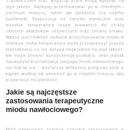
z powietrzem oraz wilgocią, które mogą wpłynąć na
jego jakość. Najlepiej przechowywać go w chłodnym i
ciemnym miejscu, takim jak spiżarnia czy szafka
kuchennej. Ekspozycja na światło słoneczne oraz
wysokie temperatury może prowadzić do utraty
cennych składników odżywczych oraz zmiany smaku.
Ważne jest również unikanie przechowywania miodu w
lodówce; niska temperatura może przyspieszyć proces
krystalizacji, co nie wpływa negatywnie na jego jakość,
ale może zmienić konsystencję produktu. Jeśli jednak
zauważysz krystalizację swojego miodu nawłociowego,
nie martw się – wystarczy delikatnie podgrzać słoik w
kąpieli wodnej lub umieścić go w ciepłym miejscu, aby
przywrócić mu płynność.
Jakie są najczęstsze
zastosowania terapeutyczne
miodu nawłociowego?
Miód nawłociowy znajduje szerokie zastosowanie w