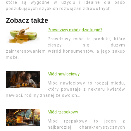
które są wygodne w użyciu i idealne dla osób
poszukujących szybkich rozwiązań zdrowotnych.
Zobacz także
Prawdziwy miód gdzie kupić?
Prawdziwy miód to produkt, który
cieszy się dużym
zainteresowaniem wśród konsumentów, a jego zakup
może…
Miód nawłociowy
Miód nawłociowy to rodzaj miodu,
który powstaje z nektaru kwiatów
nawłoci, rośliny znanej ze swoich…
Miód rzepakowy
Miód rzepakowy to jeden z
najbardziej charakterystycznych