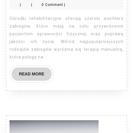
|
|
0 Comment
|
w
ośr
Ośrodki rehabilitacyjne oferują szeroki wachlarz
reha
zabiegów, które mają na celu przywrócenie
pacjentom sprawności fizycznej oraz poprawę
jakości ich życia. Wśród najpopularniejszych
rodzajów zabiegów wyróżnia się terapię manualną,
która polega na
READ
READ MORE
MORE