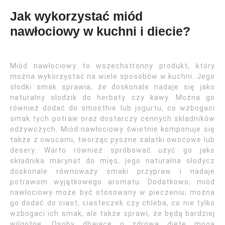
Jak wykorzystać miód
nawłociowy w kuchni i diecie?
Miód nawłociowy to wszechstronny produkt, który
można wykorzystać na wiele sposobów w kuchni. Jego
słodki smak sprawia, że doskonale nadaje się jako
naturalny słodzik do herbaty czy kawy. Można go
również dodać do smoothie lub jogurtu, co wzbogaci
smak tych potraw oraz dostarczy cennych składników
odżywczych. Miód nawłociowy świetnie komponuje się
także z owocami, tworząc pyszne sałatki owocowe lub
desery. Warto również spróbować użyć go jako
składnika marynat do mięs; jego naturalna słodycz
doskonale równoważy smaki przypraw i nadaje
potrawom wyjątkowego aromatu. Dodatkowo, miód
nawłociowy może być stosowany w pieczeniu; można
go dodać do ciast, ciasteczek czy chleba, co nie tylko
wzbogaci ich smak, ale także sprawi, że będą bardziej
wilgotne. Osoby dbające o zdrową dietę mogą