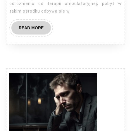
odróżnieniu od terapii ambulatoryjnej, pobyt w
takim ośrodku odbywa się w
READ
READ MORE
MORE