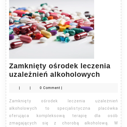
Zamknięty ośrodek leczenia
Zamkni
uzależnień alkoholowych
ośrode
|
|
0 Comment
|
leczeni
uzależn
Zamknięty ośrodek leczenia uzależnień
alkoho
alkoholowych to specjalistyczna placówka
oferująca kompleksową terapię dla osób
zmagających się z chorobą alkoholową. W