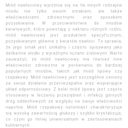
Miód nawłociowy wyróżnia się na tle innych rodzajów
miodu nie tylko swoim smakiem, ale także
właściwościami zdrowotnymi oraz sposobem
pozyskiwania. W przeciwieństwie do miodów
kwiatowych, które powstają z nektaru różnych roślin,
miód nawłociowy jest produktem specyficznym,
pozyskiwanym głównie z kwiatów nawłoci. To sprawia,
że jego smak jest unikalny i często opisywany jako
delikatnie słodki z wyraźnymi nutami ziołowymi. Warto
zauważyć, że miód nawłociowy ma również inne
właściwości zdrowotne w porównaniu do bardziej
popularnych miodów, takich jak miód lipowy czy
rzepakowy. Miód nawłociowy jest szczególnie ceniony
za swoje działanie przeciwzapalne oraz wspierające
układ odpornościowy. Z kolei miód lipowy jest często
stosowany w leczeniu przeziębień i infekcji górnych
dróg oddechowych ze względu na swoje właściwości
napotne. Miód rzepakowy natomiast charakteryzuje
się wysoką zawartością glukozy i szybko krystalizuje,
co czyni go mniej uniwersalnym w zastosowaniach
kulinarnych.