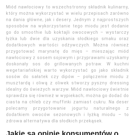
Miód nawłociowy to wszechstronny składnik kulinarny,
który można wykorzystać w wielu przepisach zarówno
na dania główne, jak i desery. Jednym z najprostszych
sposobów na wykorzystanie tego miodu jest dodanie
go do smoothie lub koktajli owocowych – wystarczy
łyżka lub dwie dla uzyskania słodkiego smaku oraz
dodatkowych wartości odżywczych. Można również
przygotować marynatę do mięs – mieszając miód
nawłociowy z sosem sojowym i przyprawami uzyskamy
doskonały sos do grillowanych potraw. W kuchni
wegetariańskiej warto wykorzystać go jako składnik
sosów do sałatek czy dipów – połączenie miodu z
musztardą i oliwą z oliwek stworzy pyszny dressing
idealny do świeżych warzyw. Miód nawłociowy świetnie
sprawdza się również w wypiekach; można go dodać do
ciasta na chleb czy muffinki zamiast cukru. Na deser
polecamy przygotowanie jogurtu naturalnego z
dodatkiem owoców sezonowych i łyżką miodu – to
zdrowa alternatywa dla słodkich przekąsek.
Jakie są opinie konsumentów o