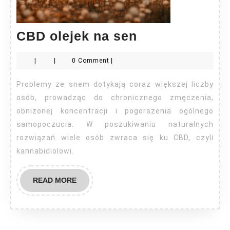
CBD
CBD olejek na sen
olejek
|
|
0 Comment
|
na
sen
Problemy ze snem dotykają coraz większej liczby
osób, prowadząc do chronicznego zmęczenia,
obniżonej koncentracji i pogorszenia ogólnego
samopoczucia. W poszukiwaniu naturalnych
rozwiązań wiele osób zwraca się ku CBD, czyli
kannabidiolowi.
READ
READ MORE
MORE