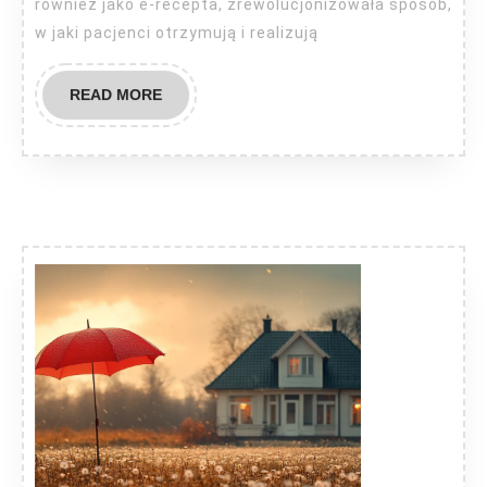
również jako e-recepta, zrewolucjonizowała sposób,
w jaki pacjenci otrzymują i realizują
READ
READ MORE
MORE