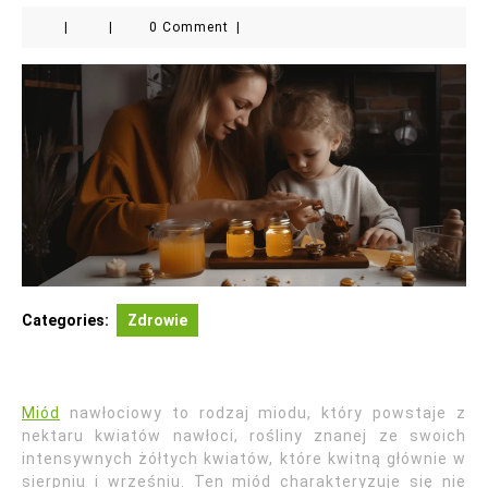
|
|
0 Comment
|
Categories:
Zdrowie
Miód
nawłociowy to rodzaj miodu, który powstaje z
nektaru kwiatów nawłoci, rośliny znanej ze swoich
intensywnych żółtych kwiatów, które kwitną głównie w
sierpniu i wrześniu. Ten miód charakteryzuje się nie