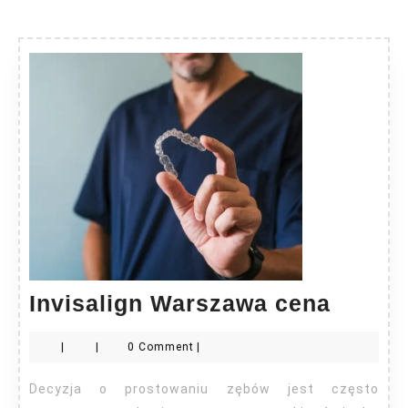
Invisa
Invisalign Warszawa cena
Warsz
|
|
0 Comment
|
cena
Decyzja o prostowaniu zębów jest często