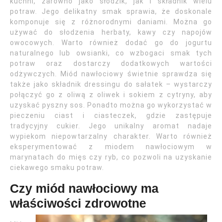
kuchni, zarówno jako słodzik, jak i składnik wielu
potraw. Jego delikatny smak sprawia, że doskonale
komponuje się z różnorodnymi daniami. Można go
używać do słodzenia herbaty, kawy czy napojów
owocowych. Warto również dodać go do jogurtu
naturalnego lub owsianki, co wzbogaci smak tych
potraw oraz dostarczy dodatkowych wartości
odżywczych. Miód nawłociowy świetnie sprawdza się
także jako składnik dressingu do sałatek – wystarczy
połączyć go z oliwą z oliwek i sokiem z cytryny, aby
uzyskać pyszny sos. Ponadto można go wykorzystać w
pieczeniu ciast i ciasteczek, gdzie zastępuje
tradycyjny cukier. Jego unikalny aromat nadaje
wypiekom niepowtarzalny charakter. Warto również
eksperymentować z miodem nawłociowym w
marynatach do mięs czy ryb, co pozwoli na uzyskanie
ciekawego smaku potraw.
Czy miód nawłociowy ma
właściwości zdrowotne