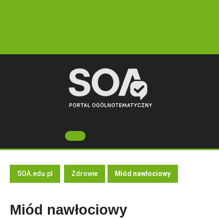
Skip
to
content
Open
Button
SOA.edu.pl
Zdrowie
Miód nawłociowy
Miód nawłociowy