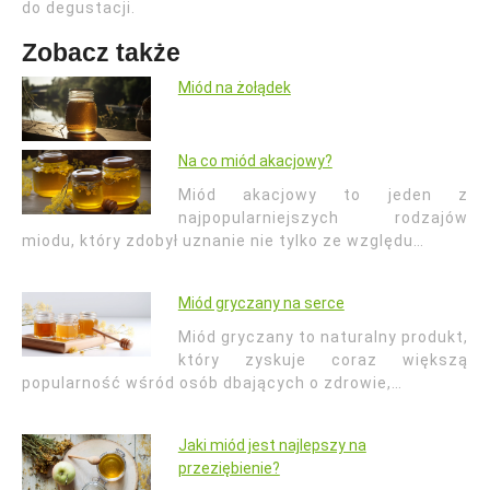
do degustacji.
Zobacz także
Miód na żołądek
Na co miód akacjowy?
Miód akacjowy to jeden z
najpopularniejszych rodzajów
miodu, który zdobył uznanie nie tylko ze względu…
Miód gryczany na serce
Miód gryczany to naturalny produkt,
który zyskuje coraz większą
popularność wśród osób dbających o zdrowie,…
Jaki miód jest najlepszy na
przeziębienie?