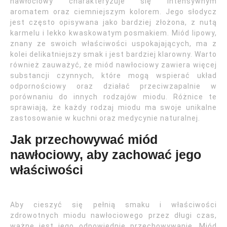
nawłociowy charakteryzuje się intensywnym
aromatem oraz ciemniejszym kolorem. Jego słodycz
jest często opisywana jako bardziej złożona, z nutą
karmelu i lekko kwaskowatym posmakiem. Miód lipowy,
znany ze swoich właściwości uspokajających, ma z
kolei delikatniejszy smak i jest bardziej klarowny. Warto
również zauważyć, że miód nawłociowy zawiera więcej
substancji czynnych, które mogą wspierać układ
odpornościowy oraz działać przeciwzapalnie w
porównaniu do innych rodzajów miodu. Różnice te
sprawiają, że każdy rodzaj miodu ma swoje unikalne
zastosowanie w kuchni oraz medycynie naturalnej.
Jak przechowywać miód
nawłociowy, aby zachować jego
właściwości
Aby cieszyć się pełnią smaku i właściwości
zdrowotnych miodu nawłociowego przez długi czas,
ważne jest jego odpowiednie przechowywanie. Miód