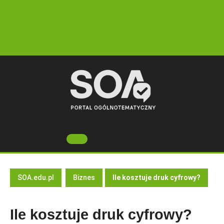
Skip
to
content
Open
Button
SOA.edu.pl
Biznes
Ile kosztuje druk cyfrowy?
Ile kosztuje druk cyfrowy?