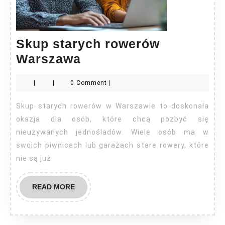
Skup starych rowerów
Skup
Warszawa
starych
|
|
0 Comment
|
rowerów
Warszawa
Skup starych rowerów w Warszawie to doskonała
okazja dla osób, które chcą pozbyć się
nieużywanych jednośladów. Wiele osób ma w
swoich piwnicach lub garażach stare rowery, które
nie są już
READ
READ MORE
MORE