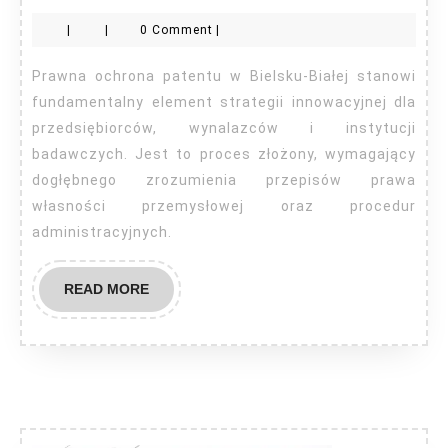
ochrona
|
|
0 Comment
|
patentu
Bielsko-
Prawna ochrona patentu w Bielsku-Białej stanowi
Biała
fundamentalny element strategii innowacyjnej dla
przedsiębiorców, wynalazców i instytucji
badawczych. Jest to proces złożony, wymagający
dogłębnego zrozumienia przepisów prawa
własności przemysłowej oraz procedur
administracyjnych.
READ
READ MORE
MORE