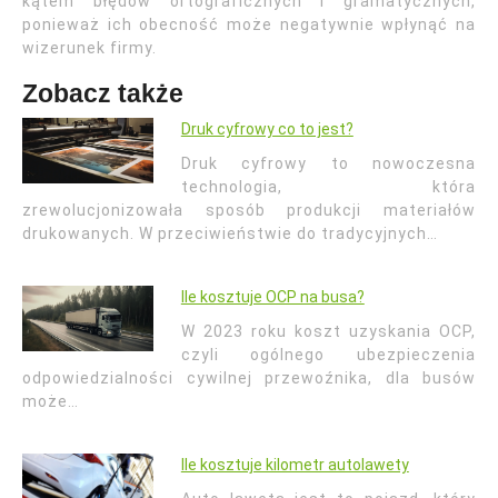
kątem błędów ortograficznych i gramatycznych,
ponieważ ich obecność może negatywnie wpłynąć na
wizerunek firmy.
Zobacz także
Druk cyfrowy co to jest?
Druk cyfrowy to nowoczesna
technologia, która
zrewolucjonizowała sposób produkcji materiałów
drukowanych. W przeciwieństwie do tradycyjnych…
Ile kosztuje OCP na busa?
W 2023 roku koszt uzyskania OCP,
czyli ogólnego ubezpieczenia
odpowiedzialności cywilnej przewoźnika, dla busów
może…
Ile kosztuje kilometr autolawety