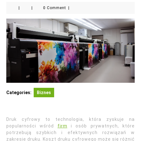
|
|
0 Comment
|
Categories:
Biznes
Druk cyfrowy to technologia, która zyskuje na
popularności wśród
firm
i osób prywatnych, które
potrzebują szybkich i efektywnych rozwiązań w
zakresie druku. Koszt druku cyfrowego może się różnić