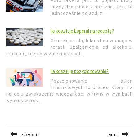
Auto laweta jest to pojazd, który
każdy doskonale z nas zna. Jest to
jednocześnie pojazd, z…
Ile kosztuje Esperal na receptę?
Cena Esperalu, leku stosowanego w
terapii uzależnienia od alkoholu,
może się różnić w zależności od…
Ile kosztuje pozycjonowanie?
Pozycjonowanie stron
internetowych to proces, który ma
na celu zwiększenie widoczności witryny w wynikach
wyszukiwarek.…
Nawigacja
wpisu
PREVIOUS
NEXT