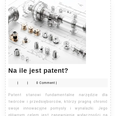
Na
Na ile jest patent?
ile
|
|
0 Comment
|
jest
patent?
Patent stanowi fundamentalne narzędzie dla
twórców i przedsiębiorców, którzy pragną chronić
swoje innowacyjne pomysły i wynalazki. Jego
głównym celem jest zapewnienie wyłączności na