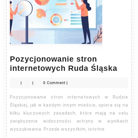
Pozycjonowanie stron
Pozy
internetowych Ruda Śląska
stron
|
|
0 Comment
|
inte
Ruda
Pozycjonowanie stron internetowych w Rudzie
Śląs
Śląskiej, jak w każdym innym mieście, opiera się na
kilku kluczowych zasadach, które mają na celu
zwiększenie widoczności witryny w wynikach
wyszukiwania. Przede wszystkim, istotne