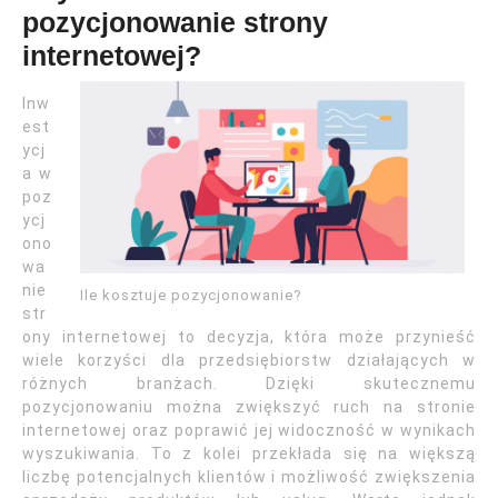
pozycjonowanie strony
internetowej?
Inw
est
ycj
a w
poz
ycj
ono
wa
nie
Ile kosztuje pozycjonowanie?
str
ony internetowej to decyzja, która może przynieść
wiele korzyści dla przedsiębiorstw działających w
różnych branżach. Dzięki skutecznemu
pozycjonowaniu można zwiększyć ruch na stronie
internetowej oraz poprawić jej widoczność w wynikach
wyszukiwania. To z kolei przekłada się na większą
liczbę potencjalnych klientów i możliwość zwiększenia