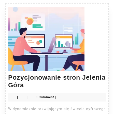
Pozycjonowanie stron Jelenia
Pozycjonowanie
Góra
stron
|
|
0 Comment
|
Jelenia
Góra
W dynamicznie rozwijającym się świecie cyfrowego