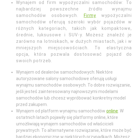
Wynajem od firm wypożyczalni samochodów: To
najbardziej powszechne źródło wynajmu
samochodów osobowych.
Firmy
wypożyczalni
samochodów oferują szeroki wybór pojazdów w
różnych kategoriach, takich jak kompaktowe,
średnie, luksusowe i SUV-y. Możesz znaleźć je
zarówno na lotniskach, w dużych miastach, jak i w
mniejszych miejscowościach. To elastyczna
opcja, która pozwala dostosować pojazd do
swoich potrzeb.
Wynajem od dealerów samochodowych: Niektóre
autoryzowane salony samochodowe oferują usługi
wynajmu samochodów osobowych. To dobre rozwiązanie,
jeśli jesteś zainteresowany najnowszymi modelami
samochodów lub chcesz wypróbować konkretny model
przed zakupem.
Wynajem od platform wynajmu samochodów
online
: W
ostatnich latach pojawiły się platformy online, które
umożliwiają wynajem samochodów od właścicieli
prywatnych. To alternatywne rozwiązanie, które może być
bardziej ekonomiczne w niektórych przypadkach. Możesz