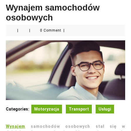
Wynajem samochodów
osobowych
|
|
0 Comment
|
Categories:
Motoryzacja
Transport
Usługi
Wynajem
samochodów osobowych stał się w