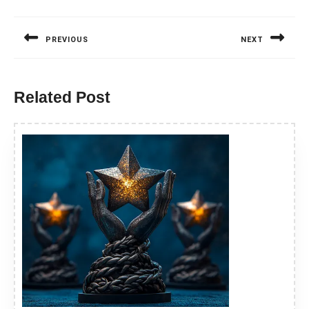
Nawigacja
wpisu
PREVIOUS
NEXT
Previous
Next
post:
post:
Related Post