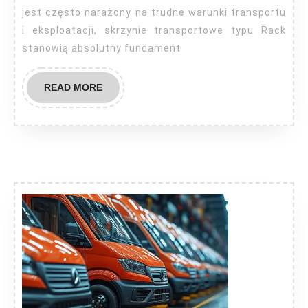
podstawa
jest często narażony na trudne warunki transportu
i eksploatacji, skrzynie transportowe typu Rack
w
stanowią absolutny fundament
branży
eventowej
READ
READ MORE
i
MORE
IT