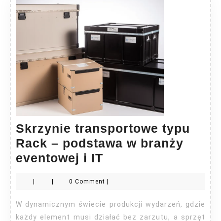
Skrzynie transportowe typu
Rack – podstawa w branży
Skrzynie
eventowej i IT
transportowe
|
|
0 Comment
|
typu
Rack
W dynamicznym świecie produkcji wydarzeń, gdzie
–
każdy element musi działać bez zarzutu, a sprzęt