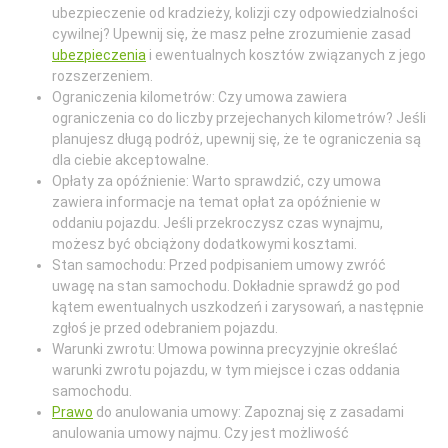
ubezpieczenie od kradzieży, kolizji czy odpowiedzialności
cywilnej? Upewnij się, że masz pełne zrozumienie zasad
ubezpieczenia
i ewentualnych kosztów związanych z jego
rozszerzeniem.
Ograniczenia kilometrów: Czy umowa zawiera
ograniczenia co do liczby przejechanych kilometrów? Jeśli
planujesz długą podróż, upewnij się, że te ograniczenia są
dla ciebie akceptowalne.
Opłaty za opóźnienie: Warto sprawdzić, czy umowa
zawiera informacje na temat opłat za opóźnienie w
oddaniu pojazdu. Jeśli przekroczysz czas wynajmu,
możesz być obciążony dodatkowymi kosztami.
Stan samochodu: Przed podpisaniem umowy zwróć
uwagę na stan samochodu. Dokładnie sprawdź go pod
kątem ewentualnych uszkodzeń i zarysowań, a następnie
zgłoś je przed odebraniem pojazdu.
Warunki zwrotu: Umowa powinna precyzyjnie określać
warunki zwrotu pojazdu, w tym miejsce i czas oddania
samochodu.
Prawo
do anulowania umowy: Zapoznaj się z zasadami
anulowania umowy najmu. Czy jest możliwość