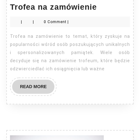
Trofea
Trofea na zamówienie
na
|
|
0 Comment
|
zamówieni
Trofea na zamówienie to temat, który zyskuje na
popularności wśród osób poszukujących unikalnych
i spersonalizowanych pamiątek. Wiele osób
decyduje się na zamówienie trofeum, które będzie
odzwierciedlać ich osiągnięcia lub ważne
READ
READ MORE
MORE