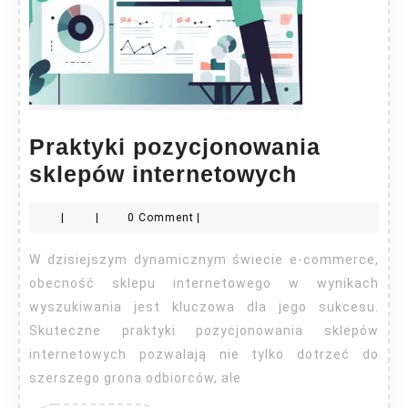
Praktyki pozycjonowania
Praktyki
sklepów internetowych
pozycjon
|
|
0 Comment
|
sklepów
internet
W dzisiejszym dynamicznym świecie e-commerce,
obecność sklepu internetowego w wynikach
wyszukiwania jest kluczowa dla jego sukcesu.
Skuteczne praktyki pozycjonowania sklepów
internetowych pozwalają nie tylko dotrzeć do
szerszego grona odbiorców, ale