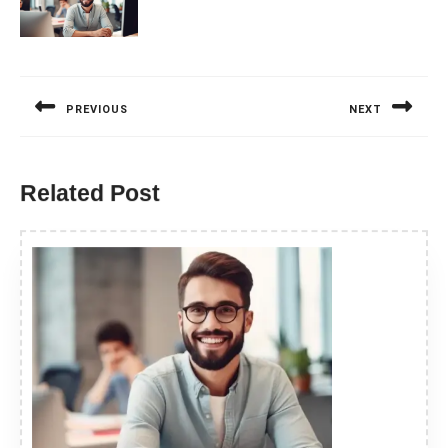
Nawigacja
wpisu
PREVIOUS
NEXT
Previous
Next
post:
post:
Related Post