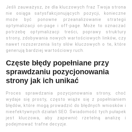
Jeśli zauważysz, że dla kluczowych fraz Twoja strona
nie osiąga satysfakcjonujących pozycji, konieczne
może być ponowne przeanalizowanie strategii
optymalizacji on-page i off-page. Może to oznaczać
potrzebę optymalizacji treści, poprawy struktury
strony, zdobywania nowych wartościowych linków, czy
nawet rozszerzenia listy słów kluczowych o te, które
generują bardziej wartościowy ruch.
Częste błędy popełniane przy
sprawdzaniu pozycjonowania
strony jak ich unikać
Proces sprawdzania pozycjonowania strony, choć
wydaje się prosty, często wiąże się z popełnianiem
błędów, które mogą prowadzić do błędnych wniosków i
nieefektywnych działań SEO. Świadomość tych pułapek
jest kluczowa, aby zapewnić rzetelną analizę i
podejmować trafne decyzje.