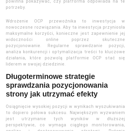
powinna pokazywać, czy platforma odpowiada na te
potrzeby.
Wdrożenie OCP przewoźnika to inwestycja w
nowoczesne rozwiązania. Aby ta inwestycja przyniosła
maksymalne korzyści, konieczne jest zapewnienie jej
widoczności online poprzez skuteczne
pozycjonowanie. Regularne sprawdzanie pozycji,
analiza konkurencji i optymalizacja treści to kluczowe
działania, które pozwolą platformie OCP stać się
liderem w swojej dziedzinie.
Długoterminowe strategie
sprawdzania pozycjonowania
strony jak utrzymać efekty
Osiągnięcie wysokiej pozycji w wynikach wyszukiwania
to dopiero połowa sukcesu. Największym wyzwaniem
jest utrzymanie tych wyników w dłuższej
perspektywie, co wymaga ciągłego monitorowania,