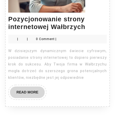
Pozycjonowanie strony
Pozycjo
internetowej Wałbrzych
strony
|
|
0 Comment
|
internet
Wałbrzy
W dzisiejszym dynamicznym świecie cyfrowym,
posiadanie strony internetowej to dopiero pierwszy
krok do sukcesu. Aby Twoja firma w Wałbrzychu
mogła dotrzeć do szerszego grona potencjalnych
klientów, niezbędne jest jej odpowiednie
READ
READ MORE
MORE