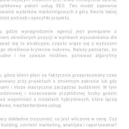
ompleksowy pakiet usług SEO. Ten model zapewnia
owanie wydatków marketingowych z góry. Kwota takiej
lizie potrzeb i specyfiki projektu.
y, gdzie wynagrodzenie agencji jest powiązane z
ęciem określonych pozycji w wynikach wyszukiwania dla
wać się to atrakcyjne, często wiąże się z wyższymi
o określenia kryteriów sukcesu. Należy pamiętać, że
trudne i nie zawsze możliwe, ponieważ algorytmy
o, gdzie klient płaci za faktycznie przepracowany czas
osowany przy projektach o zmiennym zakresie lub gdy
tkami i może elastycznie zarządzać budżetem. W tym
odzinowej i oszacowanie przybliżonej liczby godzin
nież wspomnieć o modelach hybrydowych, które łączą
tkowe, niestandardowe usługi.
cy dokładnie zrozumieć, co jest wliczone w cenę. Czy
k building, content marketing, analityka i raportowanie?