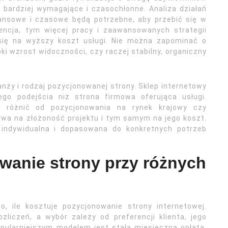
 bardziej wymagające i czasochłonne. Analiza działań
inansowe i czasowe będą potrzebne, aby przebić się w
rencja, tym więcej pracy i zaawansowanych strategii
 się na wyższy koszt usługi. Nie można zapominać o
i wzrost widoczności, czy raczej stabilny, organiczny
nży i rodzaj pozycjonowanej strony. Sklep internetowy
go podejścia niż strona firmowa oferująca usługi.
ę różnić od pozycjonowania na rynek krajowy czy
wa na złożoność projektu i tym samym na jego koszt.
 indywidualna i dopasowana do konkretnych potrzeb
owanie strony przy różnych
 ile kosztuje pozycjonowanie strony internetowej.
zliczeń, a wybór zależy od preferencji klienta, jego
pularniejszym modelem jest stała miesięczna opłata,