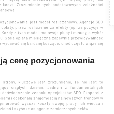
zy koszt. Zrozumienie tych podstawowych zależności
inansowe.
ozycjonowania, jest model rozliczeniowy. Agencje SEO
opłaty, przez rozliczenie za efekty (np. za pozycje w
 Każdy z tych modeli ma swoje plusy i minusy, a wybór
ektu. Stała opłata miesięczna zapewnia przewidywalność
e wydawać się bardziej kuszące, choć często wiąże się
tują cenę pozycjonowania
e strony, kluczowe jest zrozumienie, że nie jest to
jący ciągłych działań. Jednym z fundamentalnych
i doświadczenie zespołu specjalistów SEO. Eksperci z
sami i doskonałą znajomością najnowszych trendów w
generować wyższe koszty swojej pracy. Ich wiedza i
ziałań i szybsze osiąganie zamierzonych celów.