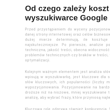
Od czego zależy kosz
wyszukiwarce Google
Przed przystąpieniem do wyceny pozycjonowa
danej strony internetowej oraz celów biznesow
dużej mierze determinują, ile kosztuje
najskuteczniejsze. Po pierwsze, analizie 
techniczna, jakość treści, obecna widoczność 
problemów technicznych czy braków w treści, t
optymalizacji.
Kolejnym ważnym elementem jest analiza słów k
wpisują w wyszukiwarkę, jest kluczowe dla 
słów kluczowych, ich popularności (liczby 
wypozycjonowania. Pozycjonowanie na bardzo
droższe niż na niszowe, mniej wyszukiwane t
analizę, aby wybrać frazy, które przyniosą najl
Kluczową rolę odgrywa również konkurencja.