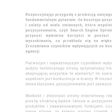
Rozpoczynając przygodę z promocją swojego 
fundamentalnym pytaniem: ile kosztuje pozy
i zależy od wielu zmiennych, które wspóln
pozycjonowanie, czyli Search Engine Optim
przynosi wymierne korzyści w postaci
wyszukiwania, co przekłada się na więks
Zrozumienie czynników wpływających na kos
agencji.
Pierwszym i najważniejszym czynnikiem wpły
audytu technicznego strony, optymalizacji tre
obejmującej wszystkie te elementy? Im szers
aspektem jest konkurencja w branży. W niszach 
słowa kluczowe, pozycjonowanie jest zazwycz
Wielkość i złożoność strony internetowej ró
prostą strukturą będzie tańsza w pozycjono
produktów i zaawansowanymi funkcjami. Lic
swoją stronę, to kolejny istotny czynnik