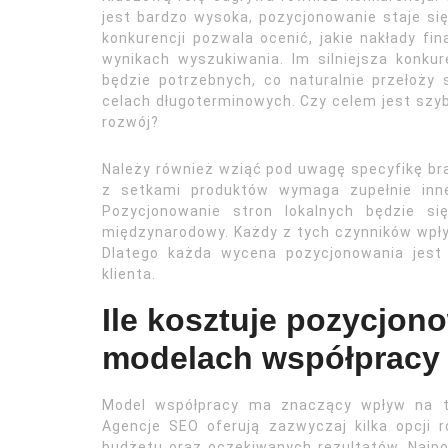
jest bardzo wysoka, pozycjonowanie staje się
konkurencji pozwala ocenić, jakie nakłady f
wynikach wyszukiwania. Im silniejsza konku
będzie potrzebnych, co naturalnie przełoży
celach długoterminowych. Czy celem jest szybk
rozwój?
Należy również wziąć pod uwagę specyfikę bra
z setkami produktów wymaga zupełnie inne
Pozycjonowanie stron lokalnych będzie si
międzynarodowy. Każdy z tych czynników wpły
Dlatego każda wycena pozycjonowania jest
klienta.
Ile kosztuje pozycjon
modelach współpracy
Model współpracy ma znaczący wpływ na to,
Agencje SEO oferują zazwyczaj kilka opcji ro
budżetu oraz oczekiwanych rezultatów. Najpo