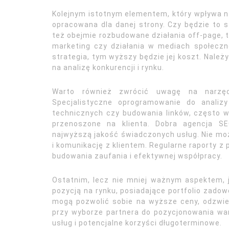
Kolejnym istotnym elementem, który wpływa na
opracowana dla danej strony. Czy będzie to s
też obejmie rozbudowane działania off-page, t
marketing czy działania w mediach społeczn
strategia, tym wyższy będzie jej koszt. Należ
na analizę konkurencji i rynku.
Warto również zwrócić uwagę na narzęd
Specjalistyczne oprogramowanie do analiz
technicznych czy budowania linków, często w
przenoszone na klienta. Dobra agencja SE
najwyższą jakość świadczonych usług. Nie m
i komunikację z klientem. Regularne raporty z
budowania zaufania i efektywnej współpracy.
Ostatnim, lecz nie mniej ważnym aspektem, j
pozycją na rynku, posiadające portfolio zadow
mogą pozwolić sobie na wyższe ceny, odzwier
przy wyborze partnera do pozycjonowania war
usług i potencjalne korzyści długoterminowe.