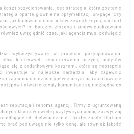
 koszt pozycjonowania, jest strategia, która zostanie
trategia oparta głównie na optymalizacji on-page, czy
akie jak budowanie sieci linków zewnętrznych, content
ościowych? Im bardziej złożona i zindywidualizowana
y również uwzględnić czas, jaki agencja musi poświęcić
zia wykorzystywane w procesie pozycjonowania.
y słów kluczowych, monitorowania pozycji, audytów
iąże się z dodatkowymi kosztami, które są następnie
O inwestuje w najlepsze narzędzia, aby zapewnić
ożna zapominać o czasie poświęconym na raportowanie
 postępów i otwarte kanały komunikacji są niezbędne do
est reputacja i renoma agencji. Firmy z ugruntowaną
olonych klientów i wiele pozytywnych opinii, zazwyczaj
ciedlające ich doświadczenie i skuteczność. Dlatego
to brać pod uwagę nie tylko cenę, ale również jakość