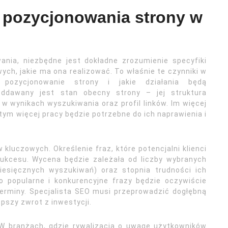
t pozycjonowania strony w
nia, niezbędne jest dokładne zrozumienie specyfiki
ych, jakie ma ona realizować. To właśnie te czynniki w
 pozycjonowanie strony i jakie działania będą
poddawany jest stan obecny strony – jej struktura
w wynikach wyszukiwania oraz profil linków. Im więcej
ym więcej pracy będzie potrzebne do ich naprawienia i
luczowych. Określenie fraz, które potencjalni klienci
sukcesu. Wycena będzie zależała od liczby wybranych
miesięcznych wyszukiwań) oraz stopnia trudności ich
 popularne i konkurencyjne frazy będzie oczywiście
erminy. Specjalista SEO musi przeprowadzić dogłębną
epszy zwrot z inwestycji.
 W branżach, gdzie rywalizacja o uwagę użytkowników