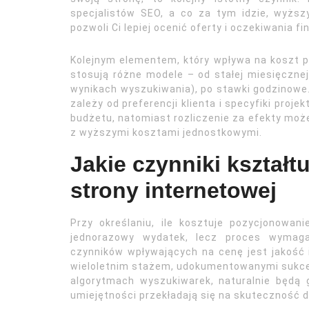
specjalistów SEO, a co za tym idzie, wyżs
pozwoli Ci lepiej ocenić oferty i oczekiwania f
Kolejnym elementem, który wpływa na koszt p
stosują różne modele – od stałej miesięcznej 
wynikach wyszukiwania), po stawki godzinowe.
zależy od preferencji klienta i specyfiki proj
budżetu, natomiast rozliczenie za efekty moż
z wyższymi kosztami jednostkowymi.
Jakie czynniki kształ
strony internetowej
Przy określaniu, ile kosztuje pozycjonowani
jednorazowy wydatek, lecz proces wymaga
czynników wpływających na cenę jest jakość 
wieloletnim stażem, udokumentowanymi sukce
algorytmach wyszukiwarek, naturalnie będą 
umiejętności przekładają się na skuteczność d