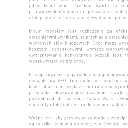
gdzie klient płaci określoną kwotę za k
przewidywalność budżetu i pozwala na zaplan
stałej opłaty jest ustalana indywidualnie po ana
Innym modelem jest rozliczenie za efekt
osiągniętymi wynikami, na przykład z osiągni
wybranych słów kluczowych. Choć może wyda
kosztami jednostkowymi i wymaga precyzyjneg
gwarantowanie konkretnych pozycji jest 
wyszukiwarek są zmienne.
Istnieje również opcja rozliczenia godzinoweg
specjalistów SEO. Ten model jest często st
klient chce mieć większą kontrolę nad wyda
przypadku kluczowe jest ustalenie stawki g
potrzebnych do realizacji zadań. Warto rów
elementy stałej opłaty z rozliczeniem za doda
Ważne jest, aby przy wyborze modelu współpra
są to tylko działania on-page, czy również lin