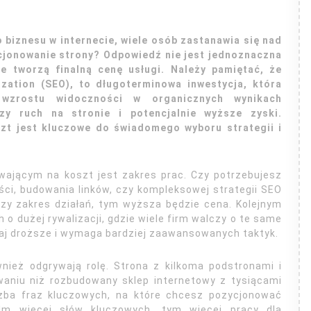
biznesu w internecie, wiele osób zastanawia się nad
cjonowanie strony? Odpowiedź nie jest jednoznaczna
ie tworzą finalną cenę usługi. Należy pamiętać, że
ization (SEO), to długoterminowa inwestycja, która
 wzrostu widoczności w organicznych wynikach
zy ruch na stronie i potencjalnie wyższe zyski.
zt jest kluczowe do świadomego wyboru strategii i
wającym na koszt jest zakres prac. Czy potrzebujesz
ści, budowania linków, czy kompleksowej strategii SEO
zy zakres działań, tym wyższa będzie cena. Kolejnym
o dużej rywalizacji, gdzie wiele firm walczy o te same
aj droższe i wymaga bardziej zaawansowanych taktyk.
wnież odgrywają rolę. Strona z kilkoma podstronami i
waniu niż rozbudowany sklep internetowy z tysiącami
zba fraz kluczowych, na które chcesz pozycjonować
. Im więcej słów kluczowych, tym więcej pracy dla