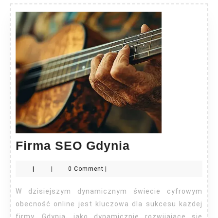
Firma
Firma SEO Gdynia
SEO
|
|
0 Comment
|
Gdynia
W dzisiejszym dynamicznym świecie cyfrowym
obecność online jest kluczowa dla sukcesu każdej
firmy. Gdynia, jako dynamicznie rozwijające się