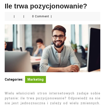
Ile trwa pozycjonowanie?
|
|
0 Comment
|
Categories:
Marketing
Wielu właścicieli stron internetowych zadaje sobie
pytanie: ile trwa pozycjonowanie? Odpowiedź na nie
nie jest jednoznaczna i zależy od wielu zmiennych.