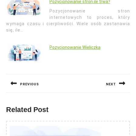
Pozycjonowanie stron ile trwa?
Pozycjonowanie stron
internetowych to proces, który
wymaga czasu i cierpliwości. Wiele osób zastanawia
się, ile…
Pozycjonowanie Wieliczka
Nawigacja
wpisu
PREVIOUS
NEXT
Previous
Next
post:
post:
Related Post