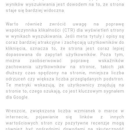
wyników wyszukiwania jest dowodem na to, że strona
staje się bardziej widoczna.
Warto również zwrócić uwagę na poprawę
współczynnika klikalności (CTR) dla wyświetleń strony
w wynikach wyszukiwania. Jeśli meta tytuły i opisy są
coraz bardziej atrakcyjne i zachęcają użytkowników do
kliknięcia, oznacza to, że strona jest coraz lepiej
dopasowana do zapytań użytkowników. Poza tym,
można zaobserwować poprawę wskaźników
zachowania użytkowników na stronie, takich jak
dłuższy czas spędzony na stronie, mniejsza liczba
odrzuceń czy większa liczba przeglądanych podstron.
Te metryki wskazują, że użytkownicy znajdują na
stronie to, czego szukają, co jest kluczowym sygnałem
dla Google.
Wreszcie, zwiększona liczba wzmianek o marce w
internecie, pojawianie się linków z innych
wartościowych stron czy pozytywne recenzje mogą
również być pośrednimi dowodami na skuteczność