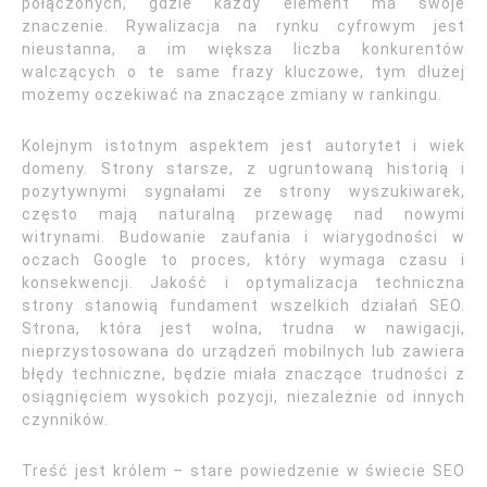
połączonych, gdzie każdy element ma swoje
znaczenie. Rywalizacja na rynku cyfrowym jest
nieustanna, a im większa liczba konkurentów
walczących o te same frazy kluczowe, tym dłużej
możemy oczekiwać na znaczące zmiany w rankingu.
Kolejnym istotnym aspektem jest autorytet i wiek
domeny. Strony starsze, z ugruntowaną historią i
pozytywnymi sygnałami ze strony wyszukiwarek,
często mają naturalną przewagę nad nowymi
witrynami. Budowanie zaufania i wiarygodności w
oczach Google to proces, który wymaga czasu i
konsekwencji. Jakość i optymalizacja techniczna
strony stanowią fundament wszelkich działań SEO.
Strona, która jest wolna, trudna w nawigacji,
nieprzystosowana do urządzeń mobilnych lub zawiera
błędy techniczne, będzie miała znaczące trudności z
osiągnięciem wysokich pozycji, niezależnie od innych
czynników.
Treść jest królem – stare powiedzenie w świecie SEO