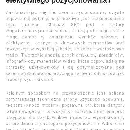
efektywnego pozycjonowania?
Zastanawiając się, ile trwa pozycjonowanie, często
pojawia się pytanie, czy możliwe jest przyspieszenie
tego procesu. Chociaż SEO jest z natury
długoterminowym działaniem, istnieją strategie, które
mogą pomóc w osiągnięciu wyników szybciej i
efektywniej. Jednym z kluczowych elementów jest
inwestycja w wysokiej jakości, unikalne i wartościowe
treści. Tworzenie angażujących artykułów, poradników,
infografik czy materiałów wideo, które odpowiadają na
potrzeby użytkowników i są optymalizowane pod
kątem wyszukiwania, przyciąga zarówno odbiorców, jak
i roboty wyszukiwarek.
Kolejnym sposobem na przyspieszenie jest solidna
optymalizacja techniczna strony. Szybkość ładowania,
responsywność mobilna, poprawna struktura danych,
łatwa nawigacja – to wszystko sprawia, że strona jest
przyjazna dla użytkowników i robotów wyszukiwarek,
co przekłada się na lepsze pozycjonowanie. Wdrożenie
tych elementów na wczesnym etapie może znacząco