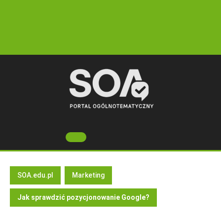
Skip
to
content
Open
Button
SOA.edu.pl
Marketing
Jak sprawdzić pozycjonowanie Google?