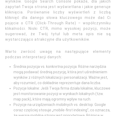
wyników. Google Search Console pokaże, dla jakich
zapytań Twoja strona jest wyświetlana i jakie generuje
kliknięcia. Porównanie liczby wyświetleń z liczbą
kliknięć dla danego słowa kluczowego może dać Ci
pojęcie o CTR (Click-Through Rate) – współczynniku
klikalności. Niski CTR, mimo wysokiej pozycji, może
sugerować, że Twój tytuł lub meta opis nie są
wystarczająco atrakcyjne dla użytkowników.
Warto zwrócić uwagę na następujące elementy
podczas interpretacji danych:
Średnia pozycja vs. konkretna pozycja: Różne narzędzia
mogą podawać średnią pozycję, która jest uśrednieniem
wyników z różnych lokalizacji i personalizacji. Ważne jest,
aby rozumieć, co dokładnie reprezentuje dana liczba.
Pozycje lokalne: Jeśli Twoja firma działa lokalnie, kluczowe
jest monitorowanie pozycji w wynikach lokalnych (tzw.
map pack), które mają ogromny wpływ na ruch.
Pozycje na urządzeniach mobilnych vs. desktop: Google
coraz częściej stosuje „mobile-first indexing”, co oznacza,
że wersja mobilna strony jest priorytetowa. Różnice w