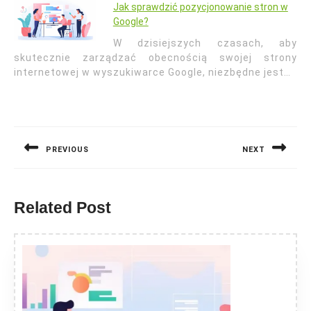
Jak sprawdzić pozycjonowanie stron w
Google?
W dzisiejszych czasach, aby
skutecznie zarządzać obecnością swojej strony
internetowej w wyszukiwarce Google, niezbędne jest…
Nawigacja
wpisu
PREVIOUS
NEXT
Previous
Next
post:
post:
Related Post