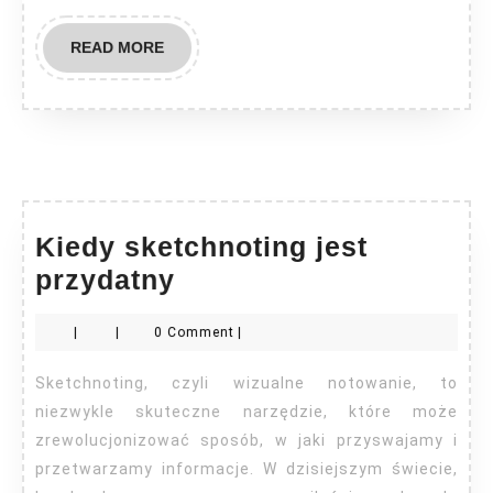
READ
READ MORE
MORE
Kiedy sketchnoting jest
Kiedy
przydatny
sketchnoting
|
|
0 Comment
|
jest
przydatny
Sketchnoting, czyli wizualne notowanie, to
niezwykle skuteczne narzędzie, które może
zrewolucjonizować sposób, w jaki przyswajamy i
przetwarzamy informacje. W dzisiejszym świecie,