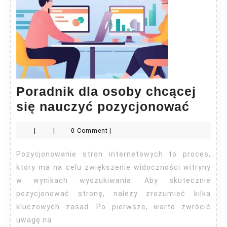
Poradnik dla osoby chcącej
Porad
się nauczyć pozycjonować
dla
|
|
0 Comment
|
osob
chcąc
Pozycjonowanie stron internetowych to proces,
się
który ma na celu zwiększenie widoczności witryny
nauc
w wynikach wyszukiwania. Aby skutecznie
pozycjonować stronę, należy zrozumieć kilka
pozy
kluczowych zasad. Po pierwsze, warto zwrócić
uwagę na