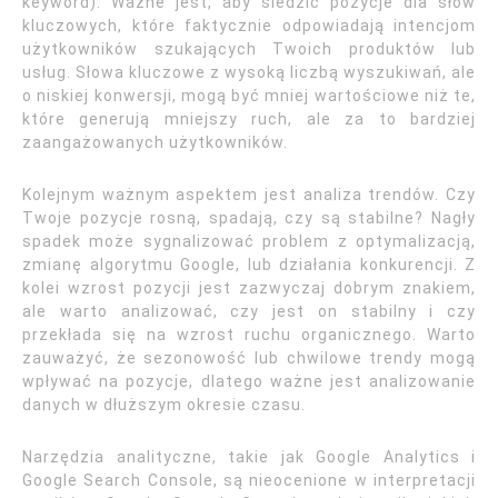
keyword). Ważne jest, aby śledzić pozycje dla słów
kluczowych, które faktycznie odpowiadają intencjom
użytkowników szukających Twoich produktów lub
usług. Słowa kluczowe z wysoką liczbą wyszukiwań, ale
o niskiej konwersji, mogą być mniej wartościowe niż te,
które generują mniejszy ruch, ale za to bardziej
zaangażowanych użytkowników.
Kolejnym ważnym aspektem jest analiza trendów. Czy
Twoje pozycje rosną, spadają, czy są stabilne? Nagły
spadek może sygnalizować problem z optymalizacją,
zmianę algorytmu Google, lub działania konkurencji. Z
kolei wzrost pozycji jest zazwyczaj dobrym znakiem,
ale warto analizować, czy jest on stabilny i czy
przekłada się na wzrost ruchu organicznego. Warto
zauważyć, że sezonowość lub chwilowe trendy mogą
wpływać na pozycje, dlatego ważne jest analizowanie
danych w dłuższym okresie czasu.
Narzędzia analityczne, takie jak Google Analytics i
Google Search Console, są nieocenione w interpretacji