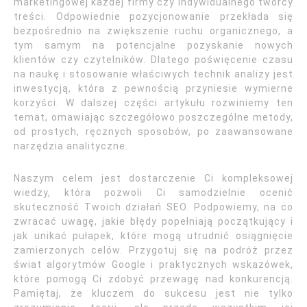
marketingowej każdej firmy czy indywidualnego twórcy
treści. Odpowiednie pozycjonowanie przekłada się
bezpośrednio na zwiększenie ruchu organicznego, a
tym samym na potencjalne pozyskanie nowych
klientów czy czytelników. Dlatego poświęcenie czasu
na naukę i stosowanie właściwych technik analizy jest
inwestycją, która z pewnością przyniesie wymierne
korzyści. W dalszej części artykułu rozwiniemy ten
temat, omawiając szczegółowo poszczególne metody,
od prostych, ręcznych sposobów, po zaawansowane
narzędzia analityczne.
Naszym celem jest dostarczenie Ci kompleksowej
wiedzy, która pozwoli Ci samodzielnie ocenić
skuteczność Twoich działań SEO. Podpowiemy, na co
zwracać uwagę, jakie błędy popełniają początkujący i
jak unikać pułapek, które mogą utrudnić osiągnięcie
zamierzonych celów. Przygotuj się na podróż przez
świat algorytmów Google i praktycznych wskazówek,
które pomogą Ci zdobyć przewagę nad konkurencją.
Pamiętaj, że kluczem do sukcesu jest nie tylko