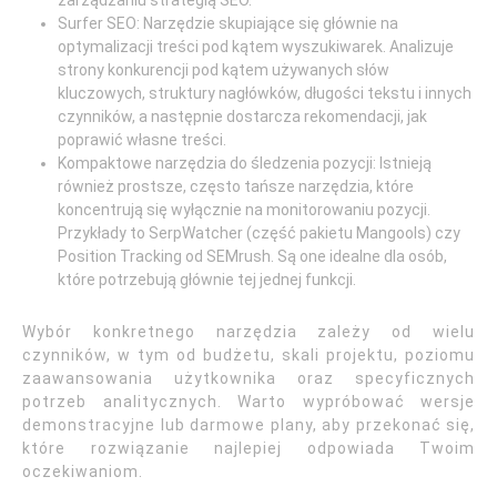
zarządzaniu strategią SEO.
Surfer SEO: Narzędzie skupiające się głównie na
optymalizacji treści pod kątem wyszukiwarek. Analizuje
strony konkurencji pod kątem używanych słów
kluczowych, struktury nagłówków, długości tekstu i innych
czynników, a następnie dostarcza rekomendacji, jak
poprawić własne treści.
Kompaktowe narzędzia do śledzenia pozycji: Istnieją
również prostsze, często tańsze narzędzia, które
koncentrują się wyłącznie na monitorowaniu pozycji.
Przykłady to SerpWatcher (część pakietu Mangools) czy
Position Tracking od SEMrush. Są one idealne dla osób,
które potrzebują głównie tej jednej funkcji.
Wybór konkretnego narzędzia zależy od wielu
czynników, w tym od budżetu, skali projektu, poziomu
zaawansowania użytkownika oraz specyficznych
potrzeb analitycznych. Warto wypróbować wersje
demonstracyjne lub darmowe plany, aby przekonać się,
które rozwiązanie najlepiej odpowiada Twoim
oczekiwaniom.