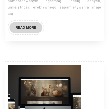
bombardowanym ogromną ilością danych,
umiejętność efektywnego zapamiętywania staje
się
READ
READ MORE
MORE