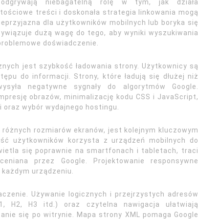
 odgrywają niebagatelną rolę w tym, jak działa
tościowe treści i doskonała strategia linkowania mogą
ieprzyjazna dla użytkowników mobilnych lub boryka się
zywiązuje dużą wagę do tego, aby wyniki wyszukiwania
ezproblemowe doświadczenie.
nych jest szybkość ładowania strony. Użytkownicy są
ępu do informacji. Strony, które ładują się dłużej niż
wysyła negatywne sygnały do algorytmów Google.
resję obrazów, minimalizację kodu CSS i JavaScript,
i oraz wybór wydajnego hostingu.
 różnych rozmiarów ekranów, jest kolejnym kluczowym
ość użytkowników korzysta z urządzeń mobilnych do
wietla się poprawnie na smartfonach i tabletach, traci
oceniana przez Google. Projektowanie responsywne
a każdym urządzeniu.
aczenie. Używanie logicznych i przejrzystych adresów
1, H2, H3 itd.) oraz czytelna nawigacja ułatwiają
anie się po witrynie. Mapa strony XML pomaga Google