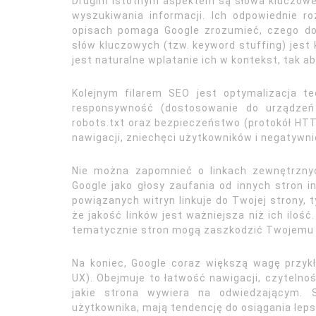
Drugim istotnym aspektem są słowa kluczowe.
wyszukiwania informacji. Ich odpowiednie r
opisach pomaga Google zrozumieć, czego do
słów kluczowych (tzw. keyword stuffing) jest
jest naturalne wplatanie ich w kontekst, tak ab
Kolejnym filarem SEO jest optymalizacja t
responsywność (dostosowanie do urządzeń 
robots.txt oraz bezpieczeństwo (protokół HTTP
nawigacji, zniechęci użytkowników i negatywni
Nie można zapomnieć o linkach zewnętrznyc
Google jako głosy zaufania od innych stron 
powiązanych witryn linkuje do Twojej strony, t
że jakość linków jest ważniejsza niż ich iloś
tematycznie stron mogą zaszkodzić Twojemu 
Na koniec, Google coraz większą wagę przyk
UX). Obejmuje to łatwość nawigacji, czytelnoś
jakie strona wywiera na odwiedzającym. S
użytkownika, mają tendencję do osiągania le