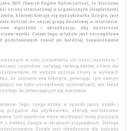
jako SEO (Search Engine Optimization), to kluczowy
ci strony internetowej w organicznych (niepłatnych)
zmów, którymi kieruje się wyszukiwarka Google, jest
nie dotrzeć do swojej grupy docelowej w internecie.
owe algorytmy i aktualizacje, aby dostarczać
ściowe wyniki. Celem tego artykułu jest szczegółowe
 od podstawowych zasad po bardziej zaawansowane
ernetowych w celu zrozumienia ich treści, kontekstu i
estawu czynników, ustalają ranking każdej strony dla
użytkowników. Im wyższa pozycja strony w wynikach
wo, że zostanie ona kliknięta, generując tym samym
gający nie tylko początkowej optymalizacji, ale także
trategii do zmieniających się warunków.
nikowi tego, czego szuka, w sposób jasny, szybki i
są przyjazne dla użytkownika, oferują wartościowe
rowanie tych aspektów może skutkować niską pozycją w
m z indeksu Google w skrajnych przypadkach. Dlatego
 pozycjonowania Google jest nieodzowna dla sukcesu