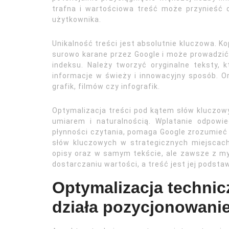
trafna i wartościowa treść może przynieść do
użytkownika.
Unikalność treści jest absolutnie kluczowa. K
surowo karane przez Google i może prowadzić 
indeksu. Należy tworzyć oryginalne teksty, 
informacje w świeży i innowacyjny sposób. Or
grafik, filmów czy infografik.
Optymalizacja treści pod kątem słów kluczo
umiarem i naturalnością. Wplatanie odpowi
płynności czytania, pomaga Google zrozumieć
słów kluczowych w strategicznych miejscach, 
opisy oraz w samym tekście, ale zawsze z myś
dostarczaniu wartości, a treść jest jej podst
Optymalizacja techniczn
działa pozycjonowani