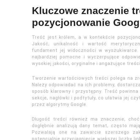
Kluczowe znaczenie tre
pozycjonowanie Goog
Treść jest królem, a w kontekście pozycjono
Jakość, unikalność i wartość merytorycz
fundament jej widoczności w wyszukiwarce.
najbardziej pomocne i wyczerpujące odpowie
wysokiej jakości, oryginalne i angażujące tre
Tworzenie wartościowych treści polega na zr
Należy odpowiadać na ich problemy, dostarcz
sposób klarowny i przystępny. Treść powinna
sekcje, nagłówki i podtytuły, co ułatwia jej c
przez algorytmy Google.
Długość treści również ma znaczenie, choć 
dogłębnie analizują dany temat, często maj
Pozwalają one na zawarcie szerszego zakr
potencjalnie przyciągnięcie większej liczby l