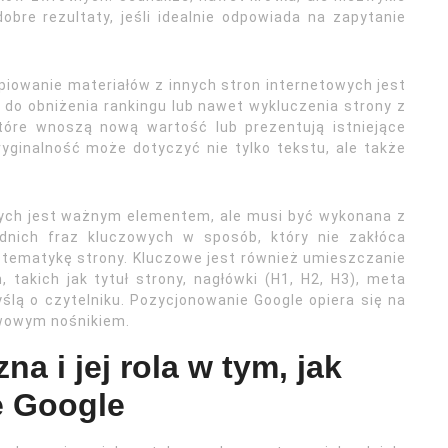
bre rezultaty, jeśli idealnie odpowiada na zapytanie
opiowanie materiałów z innych stron internetowych jest
do obniżenia rankingu lub nawet wykluczenia strony z
które wnoszą nową wartość lub prezentują istniejące
yginalność może dotyczyć nie tylko tekstu, ale także
wych jest ważnym elementem, ale musi być wykonana z
ednich fraz kluczowych w sposób, który nie zakłóca
 tematykę strony. Kluczowe jest również umieszczanie
takich jak tytuł strony, nagłówki (H1, H2, H3), meta
lą o czytelniku. Pozycjonowanie Google opiera się na
awowym nośnikiem.
a i jej rola w tym, jak
e Google