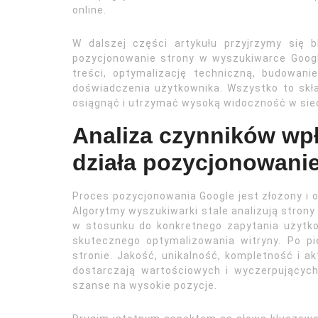
online.
W dalszej części artykułu przyjrzymy się 
pozycjonowanie strony w wyszukiwarce Googl
treści, optymalizację techniczną, budowani
doświadczenia użytkownika. Wszystko to skł
osiągnąć i utrzymać wysoką widoczność w siec
Analiza czynników wpł
działa pozycjonowani
Proces pozycjonowania Google jest złożony i 
Algorytmy wyszukiwarki stale analizują strony 
w stosunku do konkretnego zapytania użytko
skutecznego optymalizowania witryny. Po p
stronie. Jakość, unikalność, kompletność i ak
dostarczają wartościowych i wyczerpującyc
szanse na wysokie pozycje.