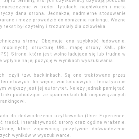
 Są to terminy, których użytkownicy używają podczas
ozmieszczenie w treści, tytułach, nagłówkach i meta
tyczy dana strona. Jednakże, nadmierne stosowanie
 karane i może prowadzić do obniżenia rankingu. Ważne
y tekst był czytelny i zrozumiały dla człowieka.
echniczna strony. Obejmuje ona szybkość ładowania,
mobilnych), strukturę URL, mapę strony XML, plik
S). Strona, która jest wolno ładująca się lub trudna w
e wpłynie na jej pozycję w wynikach wyszukiwania.
h, czyli tzw. backlinkach. Są one traktowane przez
internetowych. Im więcej wartościowych i tematycznie
ym większy jest jej autorytet. Należy jednak pamiętać,
ć. Linki pochodzące ze spamerskich lub niepowiązanych
rankingowi.
łada do doświadczenia użytkownika (User Experience,
ć treści, interaktywność strony oraz ogólne wrażenie,
trony, które zapewniają pozytywne doświadczenie
pszych wyników w wyszukiwarce.