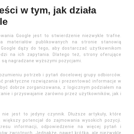
ści w tym, jak działa
le
wania Google jest to stwierdzenie niezwykle trafne.
na materiałów publikowanych na stronie stanowią
 Google dąży do tego, aby dostarczać użytkownikom
dzi na ich zapytania. Dlatego też, strony oferujące
ści są nagradzane wyższymi pozycjami.
ozumieniu potrzeb i pytań docelowej grupy odbiorców.
ać praktyczne rozwiązania i prezentować informacje w
 być dobrze zorganizowana, z logicznym podziałem na
zytanie i przyswajanie zarówno przez użytkowników, jak i
nie jest to jedyny czynnik. Dłuższe artykuły, które
ą większy potencjał do zajmowania wysokich pozycji.
esu informacji, odpowiedzenie na więcej pytań i
inków zwrotnych. Jednakże, nawet krótka, ale niezwykle