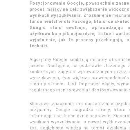
Pozycjonowanie Google, powszechnie znane 
proces mający na celu zwiększenie widocznoś
wynikach wyszukiwania. Zrozumienie mechani
fundamentalne dla każdego, kto chce skutecz
Google stale ewoluuje, wprowadzając n
użytkownikom jak najbardziej trafne i warto
wyjaśnienie, jak te procesy przebiegają,
techniki.
Algorytmy Google analizują miliardy stron int
jakości. Następnie, na podstawie złożonego z
konkretnych zapytań wprowadzanych przez 
wyszukiwania, tym większe prawdopodobieńst
ruch na stronie. Jest to proces ciągły, wyma
regularnego monitorowania i dostosowywania s
Kluczowe znaczenie ma dostarczenie użytkow
przyjemny. Google nagradza strony, które 
informacje i są technicznie poprawne. Zigno
wynikach wyszukiwania, a nawet wykluczenie
też, pogłębiona wiedza na temat działania