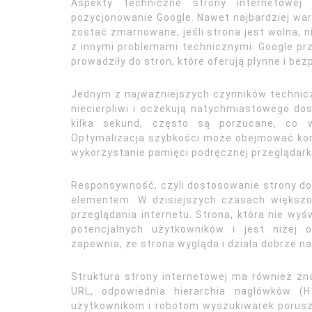
Aspekty techniczne strony internetowej
pozycjonowanie Google. Nawet najbardziej war
zostać zmarnowane, jeśli strona jest wolna, n
z innymi problemami technicznymi. Google pr
prowadziły do stron, które oferują płynne i b
Jednym z najważniejszych czynników technicz
niecierpliwi i oczekują natychmiastowego dost
kilka sekund, często są porzucane, co 
Optymalizacja szybkości może obejmować komp
wykorzystanie pamięci podręcznej przeglądark
Responsywność, czyli dostosowanie strony do
elementem. W dzisiejszych czasach większ
przeglądania internetu. Strona, która nie wyś
potencjalnych użytkowników i jest niżej 
zapewnia, że strona wygląda i działa dobrze n
Struktura strony internetowej ma również zn
URL, odpowiednia hierarchia nagłówków (H
użytkownikom i robotom wyszukiwarek porusz