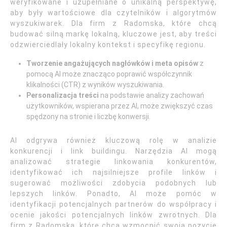
weryfikowane i uzupełniane o unikalną perspektywę,
aby były wartościowe dla czytelników i algorytmów
wyszukiwarek. Dla firm z Radomska, które chcą
budować silną markę lokalną, kluczowe jest, aby treści
odzwierciedlały lokalny kontekst i specyfikę regionu.
Tworzenie angażujących nagłówków i meta opisów
z
pomocą AI może znacząco poprawić współczynnik
klikalności (CTR) z wyników wyszukiwania.
Personalizacja treści
na podstawie analizy zachowań
użytkowników, wspierana przez AI, może zwiększyć czas
spędzony na stronie i liczbę konwersji.
AI odgrywa również kluczową rolę w analizie
konkurencji i link buildingu. Narzędzia AI mogą
analizować strategie linkowania konkurentów,
identyfikować ich najsilniejsze profile linków i
sugerować możliwości zdobycia podobnych lub
lepszych linków. Ponadto, AI może pomóc w
identyfikacji potencjalnych partnerów do współpracy i
ocenie jakości potencjalnych linków zwrotnych. Dla
firm z Radomska, które chcą wzmocnić swoją pozycję