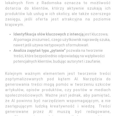
lokalnych firm z Radomska oznacza to możliwość
dotarcia do klientów, którzy aktywnie szukają ich
produktów lub usług w ich okolicy, ale także szerszego
zasięgu, jeśli oferta jest atrakcyjna na poziomie
krajowym.
Identyfikacja słów kluczowych z intencją
jest kluczowa;
AI pomaga zrozumieć, czego użytkownik naprawdę szuka,
nawet jeśli używa nietypowych sformułowań.
Analiza zapytań typu „pytanie”
pozwala na tworzenie
treści, które bezpośrednio odpowiadają na wątpliwości
potencjalnych klientów, budując autorytet i zaufanie.
Kolejnym ważnym elementem jest tworzenie treści
zoptymalizowanych pod kątem AI. Narzędzia do
generowania treści mogą pomóc w tworzeniu szkiców
artykułów, opisów produktów, czy postów w mediach
społecznościowych. Ważne jest jednak, aby pamiętać,
że AI powinno być narzędziem wspomagającym, a nie
zastępującym ludzką kreatywność i wiedzę. Treści
generowane przez AI muszą być redagowane,