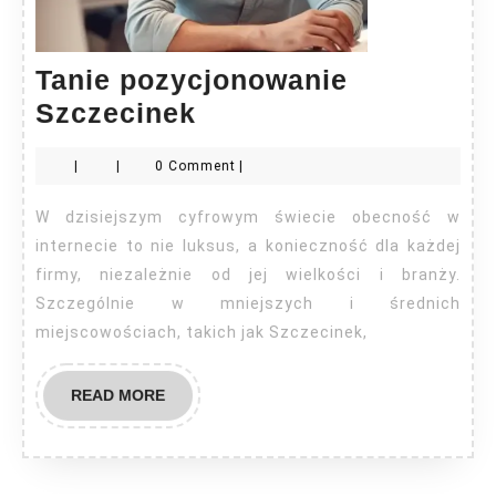
Tanie pozycjonowanie
Tanie
Szczecinek
pozycjonowanie
|
|
0 Comment
|
Szczecinek
W dzisiejszym cyfrowym świecie obecność w
internecie to nie luksus, a konieczność dla każdej
firmy, niezależnie od jej wielkości i branży.
Szczególnie w mniejszych i średnich
miejscowościach, takich jak Szczecinek,
READ
READ MORE
MORE