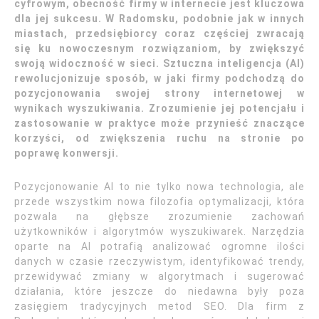
cyfrowym, obecność firmy w internecie jest kluczowa
dla jej sukcesu. W Radomsku, podobnie jak w innych
miastach, przedsiębiorcy coraz częściej zwracają
się ku nowoczesnym rozwiązaniom, by zwiększyć
swoją widoczność w sieci. Sztuczna inteligencja (AI)
rewolucjonizuje sposób, w jaki firmy podchodzą do
pozycjonowania swojej strony internetowej w
wynikach wyszukiwania. Zrozumienie jej potencjału i
zastosowanie w praktyce może przynieść znaczące
korzyści, od zwiększenia ruchu na stronie po
poprawę konwersji.
Pozycjonowanie AI to nie tylko nowa technologia, ale
przede wszystkim nowa filozofia optymalizacji, która
pozwala na głębsze zrozumienie zachowań
użytkowników i algorytmów wyszukiwarek. Narzędzia
oparte na AI potrafią analizować ogromne ilości
danych w czasie rzeczywistym, identyfikować trendy,
przewidywać zmiany w algorytmach i sugerować
działania, które jeszcze do niedawna były poza
zasięgiem tradycyjnych metod SEO. Dla firm z