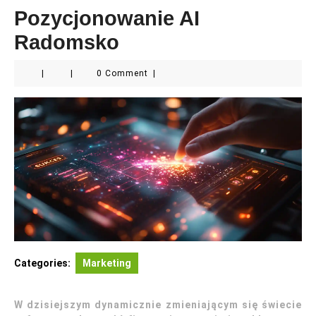
Pozycjonowanie AI
Radomsko
|
|
0 Comment
|
Categories:
Marketing
W dzisiejszym dynamicznie zmieniającym się świecie