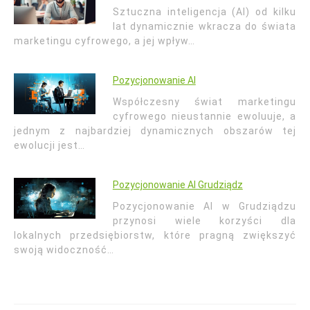
Sztuczna inteligencja (AI) od kilku
lat dynamicznie wkracza do świata
marketingu cyfrowego, a jej wpływ…
Pozycjonowanie AI
Współczesny świat marketingu
cyfrowego nieustannie ewoluuje, a
jednym z najbardziej dynamicznych obszarów tej
ewolucji jest…
Pozycjonowanie AI Grudziądz
Pozycjonowanie AI w Grudziądzu
przynosi wiele korzyści dla
lokalnych przedsiębiorstw, które pragną zwiększyć
swoją widoczność…
Nawigacja