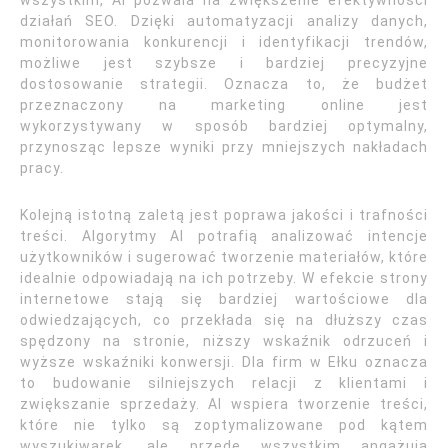
wszystkim, AI pozwala na zwiększenie efektywności
działań SEO. Dzięki automatyzacji analizy danych,
monitorowania konkurencji i identyfikacji trendów,
możliwe jest szybsze i bardziej precyzyjne
dostosowanie strategii. Oznacza to, że budżet
przeznaczony na marketing online jest
wykorzystywany w sposób bardziej optymalny,
przynosząc lepsze wyniki przy mniejszych nakładach
pracy.
Kolejną istotną zaletą jest poprawa jakości i trafności
treści. Algorytmy AI potrafią analizować intencje
użytkowników i sugerować tworzenie materiałów, które
idealnie odpowiadają na ich potrzeby. W efekcie strony
internetowe stają się bardziej wartościowe dla
odwiedzających, co przekłada się na dłuższy czas
spędzony na stronie, niższy wskaźnik odrzuceń i
wyższe wskaźniki konwersji. Dla firm w Ełku oznacza
to budowanie silniejszych relacji z klientami i
zwiększanie sprzedaży. AI wspiera tworzenie treści,
które nie tylko są zoptymalizowane pod kątem
wyszukiwarek, ale przede wszystkim angażują