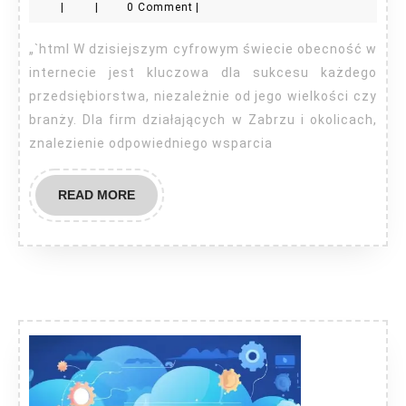
|
|
0 Comment
|
spraw
SEO
„`html W dzisiejszym cyfrowym świecie obecność w
Zabrze
internecie jest kluczowa dla sukcesu każdego
przedsiębiorstwa, niezależnie od jego wielkości czy
branży. Dla firm działających w Zabrzu i okolicach,
znalezienie odpowiedniego wsparcia
READ
READ MORE
MORE