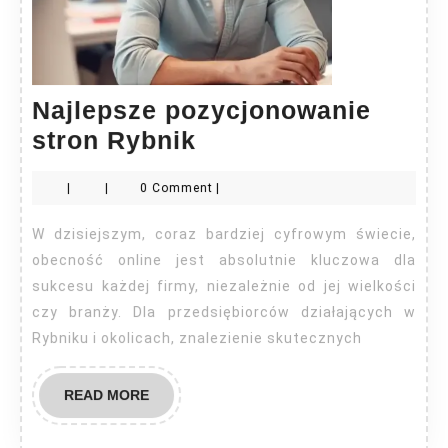
Najlepsze pozycjonowanie
Najlepsze
stron Rybnik
pozycjonowanie
|
|
0 Comment
|
stron
Rybnik
W dzisiejszym, coraz bardziej cyfrowym świecie,
obecność online jest absolutnie kluczowa dla
sukcesu każdej firmy, niezależnie od jej wielkości
czy branży. Dla przedsiębiorców działających w
Rybniku i okolicach, znalezienie skutecznych
READ
READ MORE
MORE