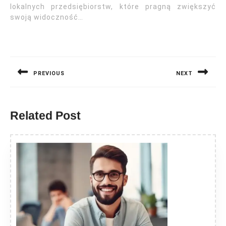
lokalnych przedsiębiorstw, które pragną zwiększyć
swoją widoczność…
Nawigacja
wpisu
PREVIOUS
NEXT
Previous
Next
post:
post:
Related Post