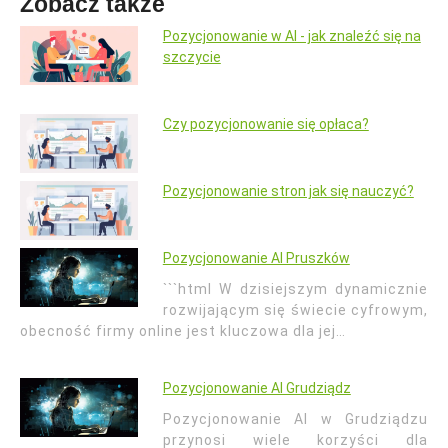
Zobacz także
Pozycjonowanie w AI - jak znaleźć się na
szczycie
Czy pozycjonowanie się opłaca?
Pozycjonowanie stron jak się nauczyć?
Pozycjonowanie AI Pruszków
```html W dzisiejszym dynamicznie
rozwijającym się świecie cyfrowym,
obecność firmy online jest kluczowa dla jej…
Pozycjonowanie AI Grudziądz
Pozycjonowanie AI w Grudziądzu
przynosi wiele korzyści dla