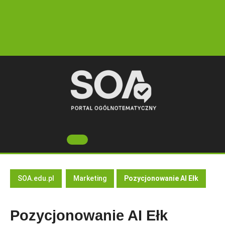
Skip
to
content
Open
Button
SOA.edu.pl
Marketing
Pozycjonowanie AI Ełk
Pozycjonowanie AI Ełk