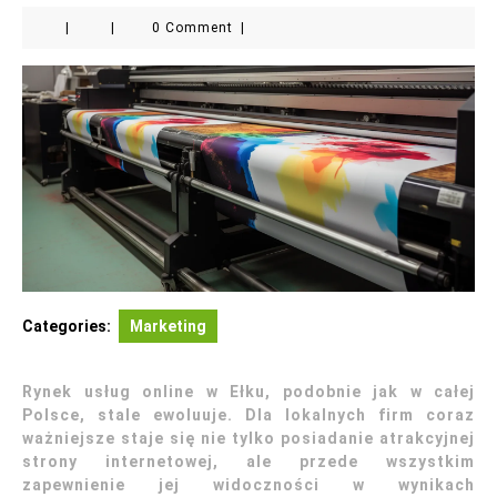
|
|
0 Comment
|
Categories:
Marketing
Rynek usług online w Ełku, podobnie jak w całej
Polsce, stale ewoluuje. Dla lokalnych firm coraz
ważniejsze staje się nie tylko posiadanie atrakcyjnej
strony internetowej, ale przede wszystkim
zapewnienie jej widoczności w wynikach