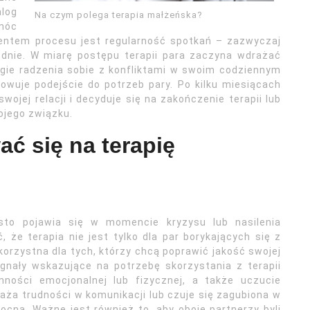
log
Na czym polega terapia małżeńska?
omóc
entem procesu jest regularność spotkań – zazwyczaj
odnie. W miarę postępu terapii para zaczyna wdrażać
gie radzenia sobie z konfliktami w swoim codziennym
owuje podejście do potrzeb pary. Po kilku miesiącach
jej relacji i decyduje się na zakończenie terapii lub
ojego związku.
ć się na terapię
ęsto pojawia się w momencie kryzysu lub nasilenia
że terapia nie jest tylko dla par borykających się z
rzystna dla tych, którzy chcą poprawić jakość swojej
ygnały wskazujące na potrzebę skorzystania z terapii
ności emocjonalnej lub fizycznej, a także uczucie
aża trudności w komunikacji lub czuje się zagubiona w
cna. Ważne jest również to, aby oboje partnerzy byli