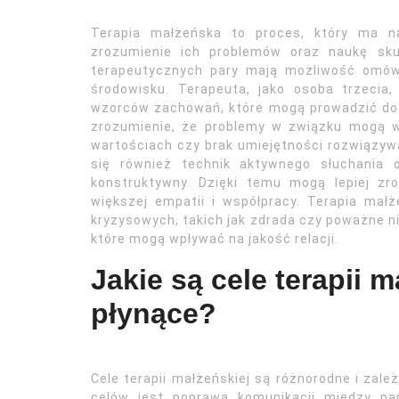
Terapia małżeńska to proces, który ma na
zrozumienie ich problemów oraz naukę sku
terapeutycznych pary mają możliwość omów
środowisku. Terapeuta, jako osoba trzecia,
wzorców zachowań, które mogą prowadzić do 
zrozumienie, że problemy w związku mogą wy
wartościach czy brak umiejętności rozwiązywa
się również technik aktywnego słuchania 
konstruktywny. Dzięki temu mogą lepiej zr
większej empatii i współpracy. Terapia ma
kryzysowych, takich jak zdrada czy poważne n
które mogą wpływać na jakość relacji.
Jakie są cele terapii m
płynące?
Cele terapii małżeńskiej są różnorodne i zal
celów jest poprawa komunikacji między pa