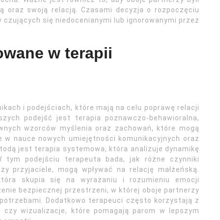
ą oraz swoją relacją. Czasami decyzja o rozpoczęciu
w czujących się niedocenianymi lub ignorowanymi przez
owane w terapii
kach i podejściach, które mają na celu poprawę relacji
szych podejść jest terapia poznawczo-behawioralna,
atywnych wzorców myślenia oraz zachowań, które mogą
e w nauce nowych umiejętności komunikacyjnych oraz
etodą jest terapia systemowa, która analizuje dynamikę
 W tym podejściu terapeuta bada, jak różne czynniki
czy przyjaciele, mogą wpływać na relację małżeńską.
która skupia się na wyrażaniu i rozumieniu emocji
nie bezpiecznej przestrzeni, w której oboje partnerzy
 potrzebami. Dodatkowo terapeuci często korzystają z
ng czy wizualizacje, które pomagają parom w lepszym