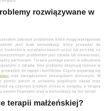
 empatii.
 problemy rozwiązywane w
 szerokim zakresie problemów, które mogą występować
dnień jest brak komunikacji, który prowadzi do
eć trudności w wyrażaniu swoich uczuć lub potrzeb, co
m powszechnym problemem jest zdrada lub niewierność,
iędzy partnerami. Terapia pomaga parom w odbudowie
iązanymi z zdradą. Inne problemy obejmują różnice w
prowadzić do napięć i konfliktów. Często pojawiają się
zieci
oraz zarządzaniem obowiązkami domowymi. W
że pomóc parom w ustaleniu wspólnych zasad oraz
wnież są częstym źródłem stresu w związku, a terapia
swoimi finansami oraz w komunikacji na ten temat.
e terapii małżeńskiej?