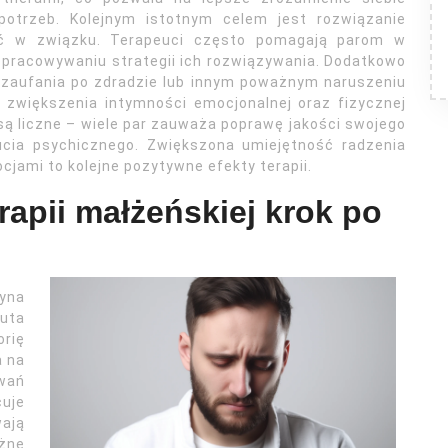
otrzeb. Kolejnym istotnym celem jest rozwiązanie
ęć w związku. Terapeuci często pomagają parom w
 opracowywaniu strategii ich rozwiązywania. Dodatkowo
zaufania po zdradzie lub innym poważnym naruszeniu
o zwiększenia intymności emocjonalnej oraz fizycznej
 są liczne – wiele par zauważa poprawę jakości swojego
cia psychicznego. Zwiększona umiejętność radzenia
jami to kolejne pozytywne efekty terapii.
rapii małżeńskiej krok po
zyna
euta
rię
a na
wań
cuje
wają
óżne