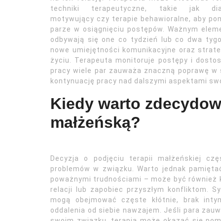
techniki terapeutyczne, takie jak dia
motywujący czy terapie behawioralne, aby p
parze w osiągnięciu postępów. Ważnym elem
odbywają się one co tydzień lub co dwa tyg
nowe umiejętności komunikacyjne oraz strate
życiu. Terapeuta monitoruje postępy i dostos
pracy wiele par zauważa znaczną poprawę w swo
kontynuację pracy nad dalszymi aspektami sw
Kiedy warto zdecydowa
małżeńską?
Decyzja o podjęciu terapii małżeńskiej cz
problemów w związku. Warto jednak pamiętać, 
poważnymi trudnościami – może być również ko
relacji lub zapobiec przyszłym konfliktom. S
mogą obejmować częste kłótnie, brak intym
oddalenia od siebie nawzajem. Jeśli para zauw
swoim związku, terapia może okazać się pomo