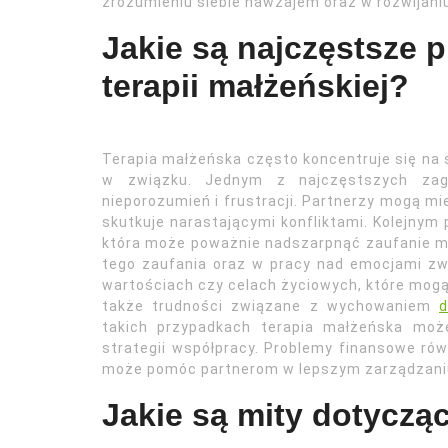
zrozumieniu siebie nawzajem oraz w rozwijaniu
Jakie są najczęstsze
terapii małżeńskiej?
Terapia małżeńska często koncentruje się na
w związku. Jednym z najczęstszych zaga
nieporozumień i frustracji. Partnerzy mogą mi
skutkuje narastającymi konfliktami. Kolejny
która może poważnie nadszarpnąć zaufanie m
tego zaufania oraz w pracy nad emocjami zw
wartościach czy celach życiowych, które mogą 
także trudności związane z wychowaniem
d
takich przypadkach terapia małżeńska mo
strategii współpracy. Problemy finansowe ró
może pomóc partnerom w lepszym zarządzaniu 
Jakie są mity dotycząc