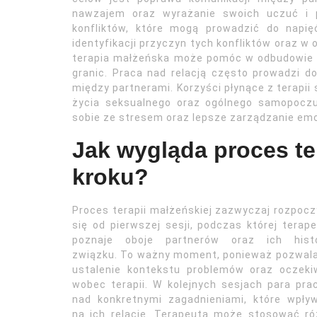
nawzajem oraz wyrażanie swoich uczuć i p
konfliktów, które mogą prowadzić do napi
identyfikacji przyczyn tych konfliktów oraz w
terapia małżeńska może pomóc w odbudowie 
granic. Praca nad relacją często prowadzi d
między partnerami. Korzyści płynące z terapii
życia seksualnego oraz ogólnego samopoczu
sobie ze stresem oraz lepsze zarządzanie emoc
Jak wygląda proces te
kroku?
Proces terapii małżeńskiej zazwyczaj rozpoc
się od pierwszej sesji, podczas której terap
poznaje oboje partnerów oraz ich histo
związku. To ważny moment, ponieważ pozwal
ustalenie kontekstu problemów oraz oczeki
wobec terapii. W kolejnych sesjach para pra
nad konkretnymi zagadnieniami, które wpły
na ich relację. Terapeuta może stosować r