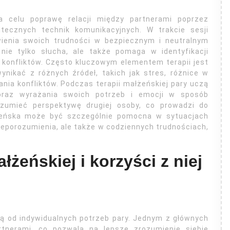
 celu poprawę relacji między partnerami poprzez
tecznych technik komunikacyjnych. W trakcie sesji
ienia swoich trudności w bezpiecznym i neutralnym
 nie tylko słucha, ale także pomaga w identyfikacji
konfliktów. Często kluczowym elementem terapii jest
nikać z różnych źródeł, takich jak stres, różnice w
nia konfliktów. Podczas terapii małżeńskiej pary uczą
oraz wyrażania swoich potrzeb i emocji w sposób
ozumieć perspektywę drugiej osoby, co prowadzi do
łżeńska może być szczególnie pomocna w sytuacjach
ieporozumienia, ale także w codziennych trudnościach,
ałżeńskiej i korzyści z niej
eżą od indywidualnych potrzeb pary. Jednym z głównych
rtnerami, co pozwala na lepsze zrozumienie siebie