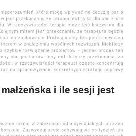
i nieporozumień, które mogą wpływać na decyzję par o
 jest przekonanie, że terapia jest tylko dla par, które
du. W rzeczywistości terapia może być korzystna dla
Kolejnym mitem jest przekonanie, że terapeuta będzie
niać ich zachowanie. Profesjonalny terapeuta powinien
rtnerom w znalezieniu wspólnych rozwiązań. Niektórzy
to szybkie rozwiązanie problemów – jednak proces ten
ony obu partnerów. Inny mit dotyczy przekonania, że
łości; w rzeczywistości terapeuci często koncentrują
 oraz na opracowywaniu konkretnych strategii poprawy
małżeńska i ile sesji jest
acznie różnić w zależności od indywidualnych potrzeb
 borykają. Zazwyczaj sesje odbywają się co tydzień lub