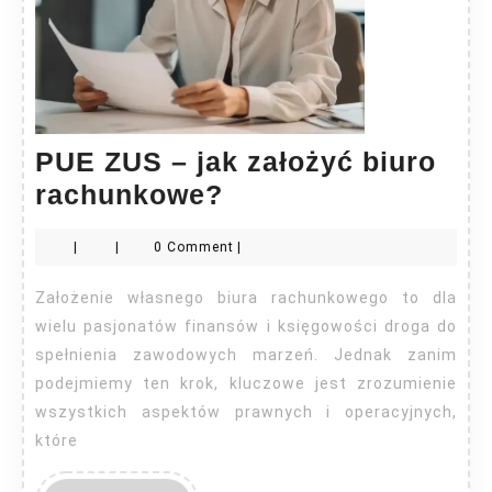
PUE ZUS – jak założyć biuro
PUE
rachunkowe?
ZUS
|
|
0 Comment
|
–
jak
Założenie własnego biura rachunkowego to dla
założyć
wielu pasjonatów finansów i księgowości droga do
biuro
spełnienia zawodowych marzeń. Jednak zanim
podejmiemy ten krok, kluczowe jest zrozumienie
rachunkowe?
wszystkich aspektów prawnych i operacyjnych,
które