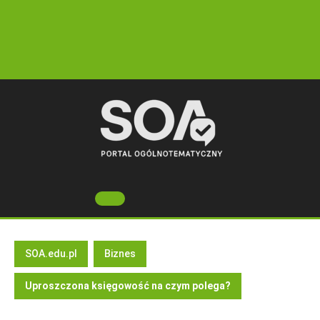
Skip
to
content
Open
Button
SOA.edu.pl
Biznes
Uproszczona księgowość na czym polega?