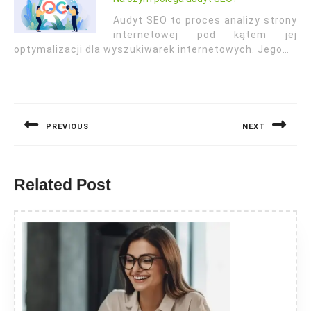
Audyt SEO to proces analizy strony
internetowej pod kątem jej
optymalizacji dla wyszukiwarek internetowych. Jego…
Nawigacja
wpisu
PREVIOUS
NEXT
Previous
Next
post:
post:
Related Post