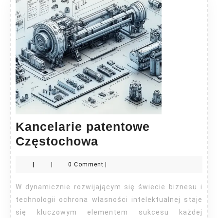
Kancelarie patentowe
Kancelarie
Częstochowa
patentowe
|
|
0 Comment
|
Częstochowa
W dynamicznie rozwijającym się świecie biznesu i
technologii ochrona własności intelektualnej staje
się kluczowym elementem sukcesu każdej