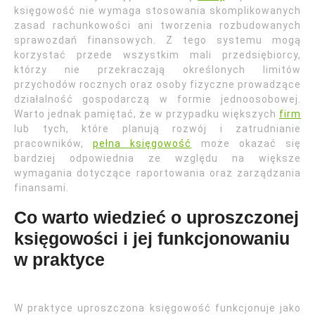
księgowość nie wymaga stosowania skomplikowanych
zasad rachunkowości ani tworzenia rozbudowanych
sprawozdań finansowych. Z tego systemu mogą
korzystać przede wszystkim mali przedsiębiorcy,
którzy nie przekraczają określonych limitów
przychodów rocznych oraz osoby fizyczne prowadzące
działalność gospodarczą w formie jednoosobowej.
Warto jednak pamiętać, że w przypadku większych
firm
lub tych, które planują rozwój i zatrudnianie
pracowników,
pełna księgowość
może okazać się
bardziej odpowiednia ze względu na większe
wymagania dotyczące raportowania oraz zarządzania
finansami.
Co warto wiedzieć o uproszczonej
księgowości i jej funkcjonowaniu
w praktyce
W praktyce uproszczona księgowość funkcjonuje jako