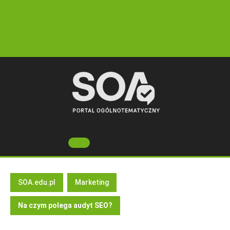
Skip
to
content
Open
Button
SOA.edu.pl
Marketing
Na czym polega audyt SEO?