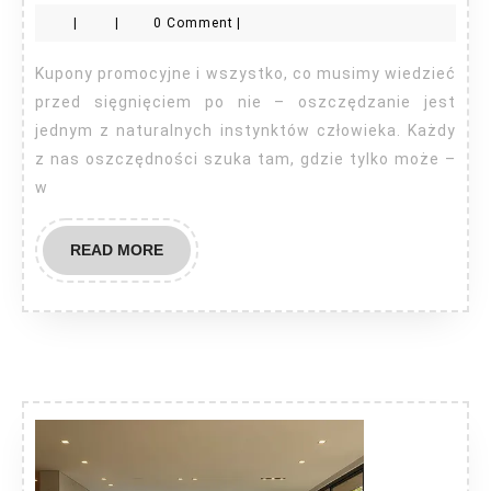
promocyjne
|
|
0 Comment
|
i
wszystko,
Kupony promocyjne i wszystko, co musimy wiedzieć
co
przed sięgnięciem po nie – oszczędzanie jest
musimy
jednym z naturalnych instynktów człowieka. Każdy
z nas oszczędności szuka tam, gdzie tylko może –
wiedzieć
w
przed
sięgnięciem
READ
READ MORE
po
MORE
nie