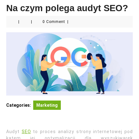
Na czym polega audyt SEO?
|
|
0 Comment
|
Categories:
Marketing
Audyt
SEO
to proces analizy strony internetowej pod
kątem jej optymalizacji dla wyszukiwarek