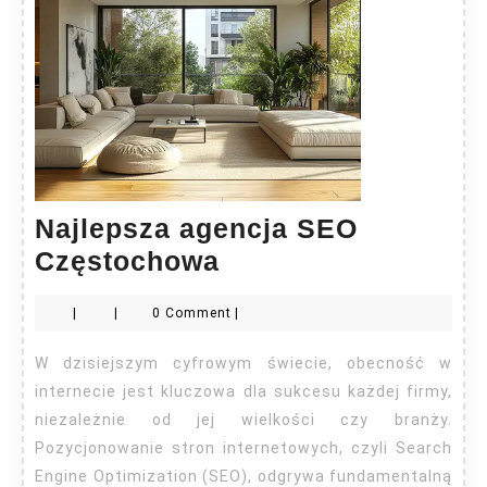
Najlepsza agencja SEO
Najlepsza
Częstochowa
agencja
|
|
0 Comment
|
SEO
Częstochowa
W dzisiejszym cyfrowym świecie, obecność w
internecie jest kluczowa dla sukcesu każdej firmy,
niezależnie od jej wielkości czy branży.
Pozycjonowanie stron internetowych, czyli Search
Engine Optimization (SEO), odgrywa fundamentalną