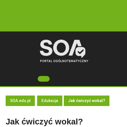
Skip
to
content
Open
Button
SOA.edu.pl
Edukacja
Jak ćwiczyć wokal?
Jak ćwiczyć wokal?