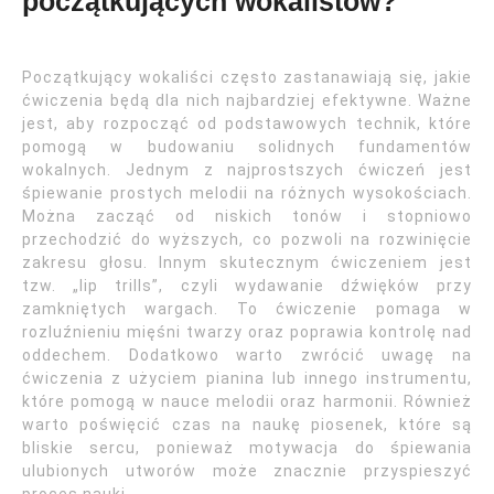
początkujących wokalistów?
Początkujący wokaliści często zastanawiają się, jakie
ćwiczenia będą dla nich najbardziej efektywne. Ważne
jest, aby rozpocząć od podstawowych technik, które
pomogą w budowaniu solidnych fundamentów
wokalnych. Jednym z najprostszych ćwiczeń jest
śpiewanie prostych melodii na różnych wysokościach.
Można zacząć od niskich tonów i stopniowo
przechodzić do wyższych, co pozwoli na rozwinięcie
zakresu głosu. Innym skutecznym ćwiczeniem jest
tzw. „lip trills”, czyli wydawanie dźwięków przy
zamkniętych wargach. To ćwiczenie pomaga w
rozluźnieniu mięśni twarzy oraz poprawia kontrolę nad
oddechem. Dodatkowo warto zwrócić uwagę na
ćwiczenia z użyciem pianina lub innego instrumentu,
które pomogą w nauce melodii oraz harmonii. Również
warto poświęcić czas na naukę piosenek, które są
bliskie sercu, ponieważ motywacja do śpiewania
ulubionych utworów może znacznie przyspieszyć