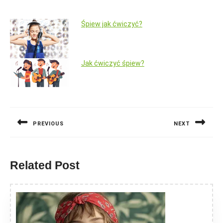
Śpiew jak ćwiczyć?
Jak ćwiczyć śpiew?
Nawigacja
wpisu
PREVIOUS
NEXT
Previous
Next
post:
post:
Related Post