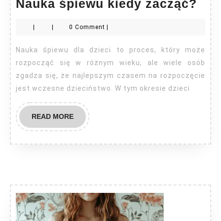
Nau
Nauka śpiewu kiedy zacząć?
śpi
|
|
0 Comment
|
kie
zac
Nauka śpiewu dla dzieci to proces, który może
rozpocząć się w różnym wieku, ale wiele osób
zgadza się, że najlepszym czasem na rozpoczęcie
jest wczesne dzieciństwo. W tym okresie dzieci
READ
READ MORE
MORE