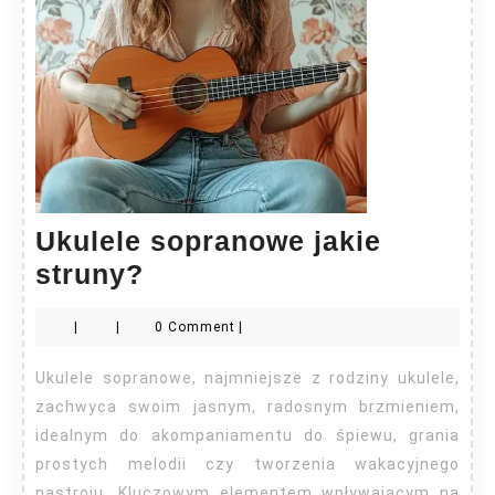
Ukulele sopranowe jakie
Ukulele
struny?
sopranowe
|
|
0 Comment
|
jakie
struny?
Ukulele sopranowe, najmniejsze z rodziny ukulele,
zachwyca swoim jasnym, radosnym brzmieniem,
idealnym do akompaniamentu do śpiewu, grania
prostych melodii czy tworzenia wakacyjnego
nastroju. Kluczowym elementem wpływającym na