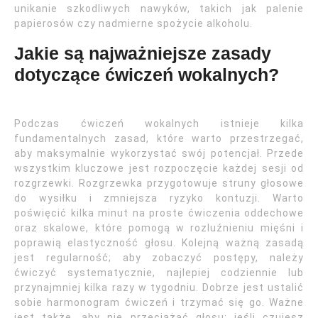
unikanie szkodliwych nawyków, takich jak palenie
papierosów czy nadmierne spożycie alkoholu.
Jakie są najważniejsze zasady
dotyczące ćwiczeń wokalnych?
Podczas ćwiczeń wokalnych istnieje kilka
fundamentalnych zasad, które warto przestrzegać,
aby maksymalnie wykorzystać swój potencjał. Przede
wszystkim kluczowe jest rozpoczęcie każdej sesji od
rozgrzewki. Rozgrzewka przygotowuje struny głosowe
do wysiłku i zmniejsza ryzyko kontuzji. Warto
poświęcić kilka minut na proste ćwiczenia oddechowe
oraz skalowe, które pomogą w rozluźnieniu mięśni i
poprawią elastyczność głosu. Kolejną ważną zasadą
jest regularność; aby zobaczyć postępy, należy
ćwiczyć systematycznie, najlepiej codziennie lub
przynajmniej kilka razy w tygodniu. Dobrze jest ustalić
sobie harmonogram ćwiczeń i trzymać się go. Ważne
jest także, aby nie przeciążać głosu; jeśli czujesz