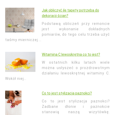
Jak obliczyć ile tapety potrzeba do
dekoracji ścian?
Podstawą obliczeń przy remoncie
jest wykonanie dokładnych
pomiarów, do tego celu trzeba użyć
taśmy mierniczej.…
Witamina C lewoskrętna co to jest?
W ostatnich kilku latach wiele
można usłyszeć o prozdrowotnym
działaniu lewoskrętnej witaminy C.
Wokół niej…
Co to jest stylizacja paznokci?
Co to jest stylizacja paznokci?
Zadbane dłonie i paznokcie
stanowią naszą wizytówkę.