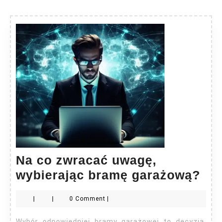
Na co zwracać uwagę,
Na
wybierając bramę garażową?
co
|
|
0 Comment
|
zwr
uwa
Wybór odpowiedniej bramy garażowej to decyzja,