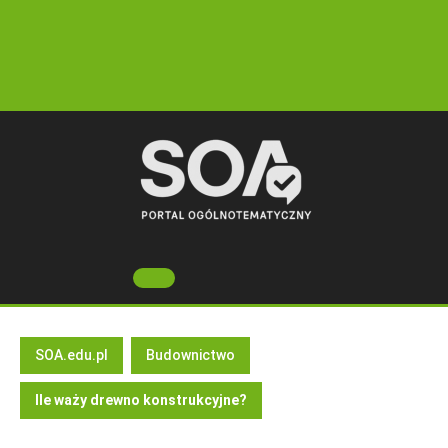
Skip
to
content
Open
Button
SOA.edu.pl
Budownictwo
Ile waży drewno konstrukcyjne?