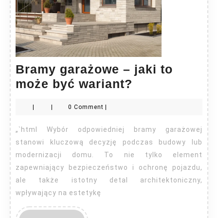
Bramy garażowe – jaki to
Bramy
może być wariant?
garażowe
|
|
0 Comment
|
–
jaki
„`html Wybór odpowiedniej bramy garażowej
to
stanowi kluczową decyzję podczas budowy lub
może
modernizacji domu. To nie tylko element
zapewniający bezpieczeństwo i ochronę pojazdu,
być
ale także istotny detal architektoniczny,
wariant?
wpływający na estetykę