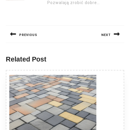
Pozwalają zrobić dobre…
Nawigacja
wpisu
PREVIOUS
NEXT
Previous
Next
post:
post:
Related Post