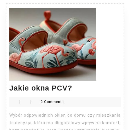
Jakie
Jakie okna PCV?
okna
|
|
0 Comment
|
PCV?
Wybór odpowiednich okien do domu czy mieszkania
to decyzja, która ma długofalowy wpływ na komfort,