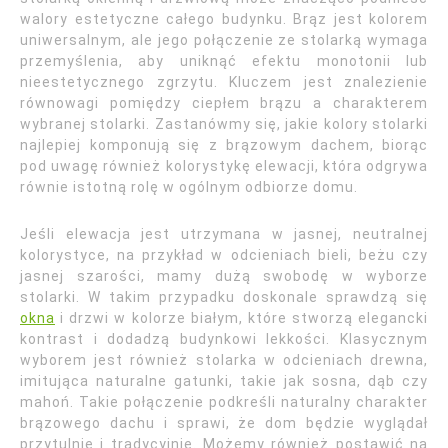
walory estetyczne całego budynku. Brąz jest kolorem
uniwersalnym, ale jego połączenie ze stolarką wymaga
przemyślenia, aby uniknąć efektu monotonii lub
nieestetycznego zgrzytu. Kluczem jest znalezienie
równowagi pomiędzy ciepłem brązu a charakterem
wybranej stolarki. Zastanówmy się, jakie kolory stolarki
najlepiej komponują się z brązowym dachem, biorąc
pod uwagę również kolorystykę elewacji, która odgrywa
równie istotną rolę w ogólnym odbiorze domu.
Jeśli elewacja jest utrzymana w jasnej, neutralnej
kolorystyce, na przykład w odcieniach bieli, beżu czy
jasnej szarości, mamy dużą swobodę w wyborze
stolarki. W takim przypadku doskonale sprawdzą się
okna
i drzwi w kolorze białym, które stworzą elegancki
kontrast i dodadzą budynkowi lekkości. Klasycznym
wyborem jest również stolarka w odcieniach drewna,
imitująca naturalne gatunki, takie jak sosna, dąb czy
mahoń. Takie połączenie podkreśli naturalny charakter
brązowego dachu i sprawi, że dom będzie wyglądał
przytulnie i tradycyjnie. Możemy również postawić na