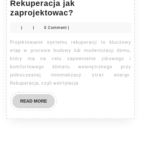
Rekuperacja jak
Rekuperacja
zaprojektowac?
jak
|
|
0 Comment
|
zaprojektowac?
Projektowanie systemu rekuperacji to kluczowy
etap w procesie budowy lub modernizacji domu,
który ma na celu zapewnienie zdrowego i
komfortowego klimatu wewnętrznego przy
jednoczesnej minimalizacji strat energii.
Rekuperacja, czyli wentylacja
READ
READ MORE
MORE