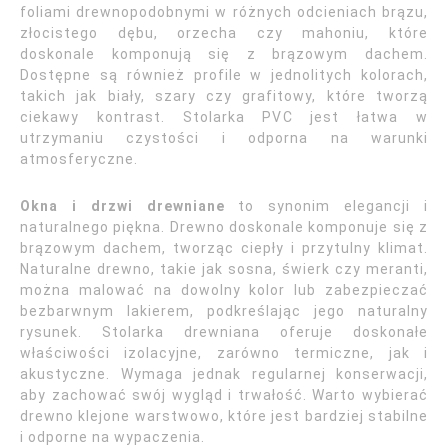
foliami drewnopodobnymi w różnych odcieniach brązu,
złocistego dębu, orzecha czy mahoniu, które
doskonale komponują się z brązowym dachem.
Dostępne są również profile w jednolitych kolorach,
takich jak biały, szary czy grafitowy, które tworzą
ciekawy kontrast. Stolarka PVC jest łatwa w
utrzymaniu czystości i odporna na warunki
atmosferyczne.
Okna i drzwi drewniane
to synonim elegancji i
naturalnego piękna. Drewno doskonale komponuje się z
brązowym dachem, tworząc ciepły i przytulny klimat.
Naturalne drewno, takie jak sosna, świerk czy meranti,
można malować na dowolny kolor lub zabezpieczać
bezbarwnym lakierem, podkreślając jego naturalny
rysunek. Stolarka drewniana oferuje doskonałe
właściwości izolacyjne, zarówno termiczne, jak i
akustyczne. Wymaga jednak regularnej konserwacji,
aby zachować swój wygląd i trwałość. Warto wybierać
drewno klejone warstwowo, które jest bardziej stabilne
i odporne na wypaczenia.