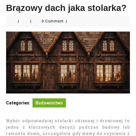
Brązowy dach jaka stolarka?
|
|
0 Comment
|
Categories:
Budownictwo
Wybór odpowiedniej stolarki okiennej i drzwiowej to
jedna z kluczowych decyzji podczas budowy lub
remontu domu, szczególnie gdy mamy do czynienia z