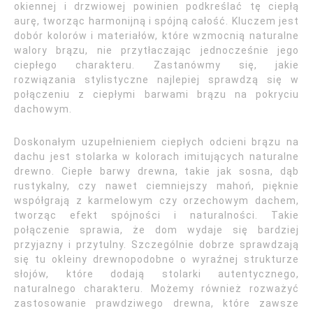
okiennej i drzwiowej powinien podkreślać tę ciepłą
aurę, tworząc harmonijną i spójną całość. Kluczem jest
dobór kolorów i materiałów, które wzmocnią naturalne
walory brązu, nie przytłaczając jednocześnie jego
ciepłego charakteru. Zastanówmy się, jakie
rozwiązania stylistyczne najlepiej sprawdzą się w
połączeniu z ciepłymi barwami brązu na pokryciu
dachowym.
Doskonałym uzupełnieniem ciepłych odcieni brązu na
dachu jest stolarka w kolorach imitujących naturalne
drewno. Ciepłe barwy drewna, takie jak sosna, dąb
rustykalny, czy nawet ciemniejszy mahoń, pięknie
współgrają z karmelowym czy orzechowym dachem,
tworząc efekt spójności i naturalności. Takie
połączenie sprawia, że dom wydaje się bardziej
przyjazny i przytulny. Szczególnie dobrze sprawdzają
się tu okleiny drewnopodobne o wyraźnej strukturze
słojów, które dodają stolarki autentycznego,
naturalnego charakteru. Możemy również rozważyć
zastosowanie prawdziwego drewna, które zawsze