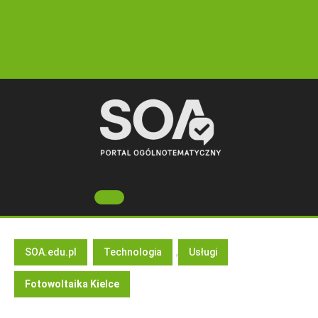
Skip
to
content
Open
Button
SOA.edu.pl
Technologia
,
Usługi
Fotowoltaika Kielce