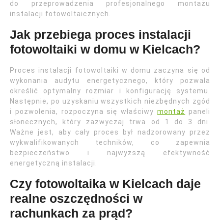
do przeprowadzenia profesjonalnego montażu
instalacji fotowoltaicznych.
Jak przebiega proces instalacji
fotowoltaiki w domu w Kielcach?
Proces instalacji fotowoltaiki w domu zaczyna się od
wykonania audytu energetycznego, który pozwala
określić optymalny rozmiar i konfigurację systemu.
Następnie, po uzyskaniu wszystkich niezbędnych zgód
i pozwolenia, rozpoczyna się właściwy
montaż
paneli
słonecznych, który zazwyczaj trwa od 1 do 3 dni.
Ważne jest, aby cały proces był nadzorowany przez
wykwalifikowanych techników, co zapewnia
bezpieczeństwo i najwyższą efektywność
energetyczną instalacji.
Czy fotowoltaika w Kielcach daje
realne oszczędności w
rachunkach za prąd?