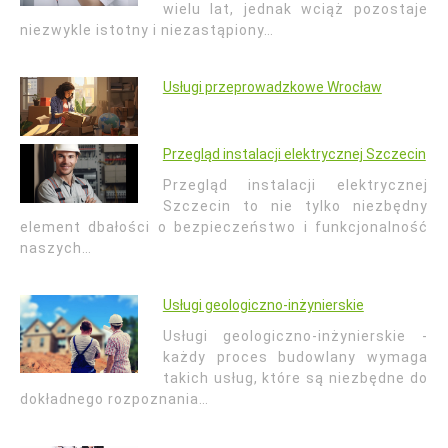
wielu lat, jednak wciąż pozostaje
niezwykle istotny i niezastąpiony…
Usługi przeprowadzkowe Wrocław
Przegląd instalacji elektrycznej Szczecin
Przegląd instalacji elektrycznej
Szczecin to nie tylko niezbędny
element dbałości o bezpieczeństwo i funkcjonalność
naszych…
Usługi geologiczno-inżynierskie
Usługi geologiczno-inżynierskie -
każdy proces budowlany wymaga
takich usług, które są niezbędne do
dokładnego rozpoznania…