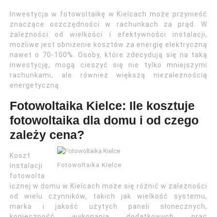
Inwestycja w fotowoltaikę w Kielcach może przynieść
znaczące oszczędności w rachunkach za prąd. W
zależności od wielkości i efektywności instalacji,
możliwe jest obniżenie kosztów za energię elektryczną
nawet o 70-100%. Osoby, które zdecydują się na taką
inwestycję, mogą cieszyć się nie tylko mniejszymi
rachunkami, ale również większą niezależnością
energetyczną.
Fotowoltaika Kielce: Ile kosztuje
fotowoltaika dla domu i od czego
zależy cena?
Koszt
Fotowoltaika Kielce
instalacji
fotowolta
icznej w domu w Kielcach może się różnić w zależności
od wielu czynników, takich jak wielkość systemu,
marka i jakość użytych paneli słonecznych,
konieczność wykonania dodatkowych prac