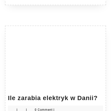
Ile
Ile zarabia elektryk w Danii?
zara
|
|
0 Comment
|