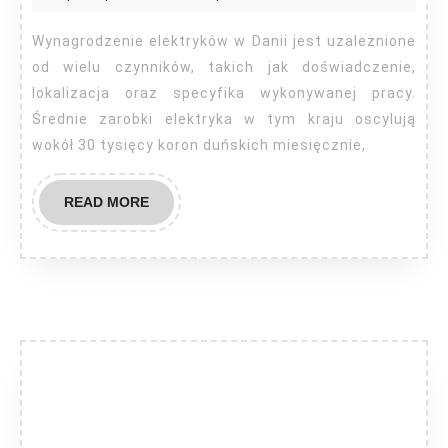
elek
w
Wynagrodzenie elektryków w Danii jest uzależnione
Dani
od wielu czynników, takich jak doświadczenie,
lokalizacja oraz specyfika wykonywanej pracy.
Średnie zarobki elektryka w tym kraju oscylują
wokół 30 tysięcy koron duńskich miesięcznie,
READ
READ MORE
MORE