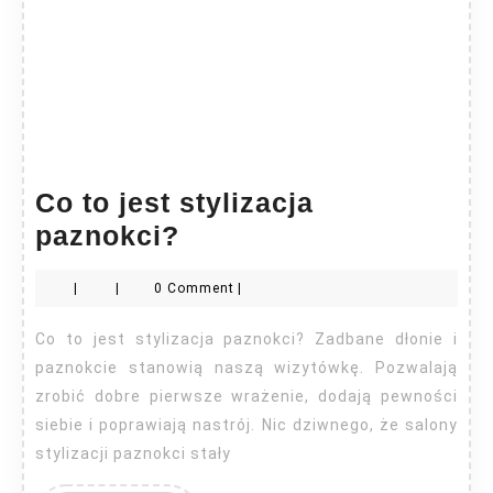
Co to jest stylizacja
Co
paznokci?
to
|
|
0 Comment
|
jest
stylizacja
Co to jest stylizacja paznokci? Zadbane dłonie i
paznokci?
paznokcie stanowią naszą wizytówkę. Pozwalają
zrobić dobre pierwsze wrażenie, dodają pewności
siebie i poprawiają nastrój. Nic dziwnego, że salony
stylizacji paznokci stały