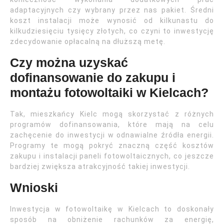
adaptacyjnych czy wybrany przez nas pakiet. Średni
koszt instalacji może wynosić od kilkunastu do
kilkudziesięciu tysięcy złotych, co czyni to inwestycję
zdecydowanie opłacalną na dłuższą metę.
Czy można uzyskać
dofinansowanie do zakupu i
montażu fotowoltaiki w Kielcach?
Tak, mieszkańcy Kielc mogą skorzystać z różnych
programów dofinansowania, które mają na celu
zachęcenie do inwestycji w odnawialne źródła energii.
Programy te mogą pokryć znaczną część kosztów
zakupu i instalacji paneli fotowoltaicznych, co jeszcze
bardziej zwiększa atrakcyjność takiej inwestycji.
Wnioski
Inwestycja w fotowoltaikę w Kielcach to doskonały
sposób na obniżenie rachunków za energię,