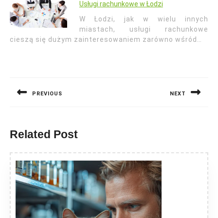
Usługi rachunkowe w Łodzi
W Łodzi, jak w wielu innych
miastach, usługi rachunkowe
cieszą się dużym zainteresowaniem zarówno wśród…
Nawigacja
wpisu
PREVIOUS
NEXT
Previous
Next
post:
post:
Related Post