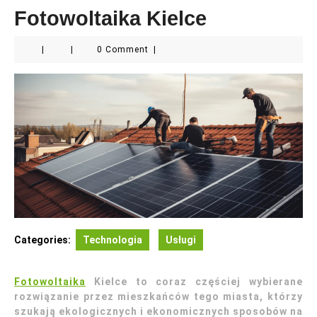
Fotowoltaika Kielce
|
|
0 Comment
|
Categories:
Technologia
Usługi
Fotowoltaika
Kielce to coraz częściej wybierane
rozwiązanie przez mieszkańców tego miasta, którzy
szukają ekologicznych i ekonomicznych sposobów na