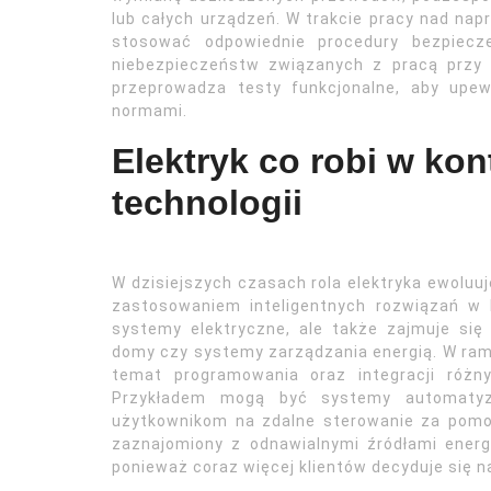
lub całych urządzeń. W trakcie pracy nad na
stosować odpowiednie procedury bezpiecz
niebezpieczeństw związanych z pracą przy 
przeprowadza testy funkcjonalne, aby upew
normami.
Elektryk co robi w k
technologii
W dzisiejszych czasach rola elektryka ewolu
zastosowaniem inteligentnych rozwiązań w bu
systemy elektryczne, ale także zajmuje się
domy czy systemy zarządzania energią. W rama
temat programowania oraz integracji różn
Przykładem mogą być systemy automatyzac
użytkownikom na zdalne sterowanie za pomocą
zaznajomiony z odnawialnymi źródłami energi
ponieważ coraz więcej klientów decyduje się n