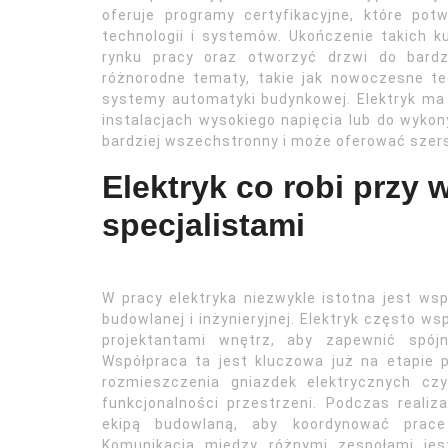
oferuje programy certyfikacyjne, które pot
technologii i systemów. Ukończenie takich
rynku pracy oraz otworzyć drzwi do bardz
różnorodne tematy, takie jak nowoczesne tec
systemy automatyki budynkowej. Elektryk ma
instalacjach wysokiego napięcia lub do wykon
bardziej wszechstronny i może oferować szers
Elektryk co robi przy 
specjalistami
W pracy elektryka niezwykle istotna jest wsp
budowlanej i inżynieryjnej. Elektryk często ws
projektantami wnętrz, aby zapewnić spój
Współpraca ta jest kluczowa już na etapie 
rozmieszczenia gniazdek elektrycznych cz
funkcjonalności przestrzeni. Podczas realiz
ekipą budowlaną, aby koordynować prace
Komunikacja między różnymi zespołami jes