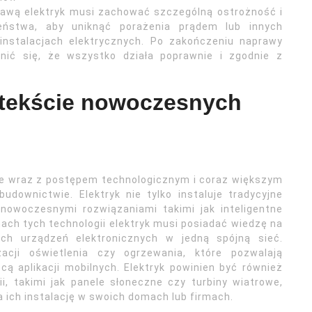
prawą elektryk musi zachować szczególną ostrożność i
eństwa, aby uniknąć porażenia prądem lub innych
instalacjach elektrycznych. Po zakończeniu naprawy
nić się, że wszystko działa poprawnie i zgodnie z
ontekście nowoczesnych
uje wraz z postępem technologicznym i coraz większym
downictwie. Elektryk nie tylko instaluje tradycyjne
 nowoczesnymi rozwiązaniami takimi jak inteligentne
ch tych technologii elektryk musi posiadać wiedzę na
ych urządzeń elektronicznych w jedną spójną sieć.
ji oświetlenia czy ogrzewania, które pozwalają
 aplikacji mobilnych. Elektryk powinien być również
i, takimi jak panele słoneczne czy turbiny wiatrowe,
a ich instalację w swoich domach lub firmach.