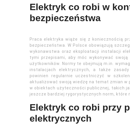
Elektryk co robi w ko
bezpieczeństwa
Praca elektryka wiąże się z koniecznością p
bezpieczeństwa. W Polsce obowiązują szczegół
wykonawstwa oraz eksploatacji instalacji el
tymi przepisami, aby móc wykonywać swoją
użytkowników. Normy te obejmują m.in. wymag
instalacjach elektrycznych, a także zasad
powinien regularnie uczestniczyć w szkole
aktualizować swoją wiedzę na temat zmian w 
w obiektach użyteczności publicznej, takich ja
jeszcze bardziej rygorystycznych norm, które m
Elektryk co robi przy 
elektrycznych