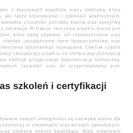
eden z kluczowych aspektów pracy elektryka, który
, ale także kreatywności i zdolności analitycznych.
 dokładnie zrozumieć potrzeby klienta oraz specyfikę
 instalacja. W trakcie tworzenia projektu bierze pod
ądzeń, które będą używane, ich rozmieszczenie oraz
t również uwzględnienie norm bezpieczeństwa oraz
stworzenie optymalnego rozwiązania. Elektryk często
ji i wizualizacji projektu, co ułatwia jego późniejszą
ania elektryk przygotowuje dokumentację techniczną,
wiednich zezwoleń oraz do przeprowadzenia prac
s szkoleń i certyfikacji
zdobywanie nowych umiejętności są niezwykle ważne dla
e uczestniczy w szkoleniach oraz kursach zawodowych,
raz zdobycie nowych kwalifikacji. Wiele organizacji