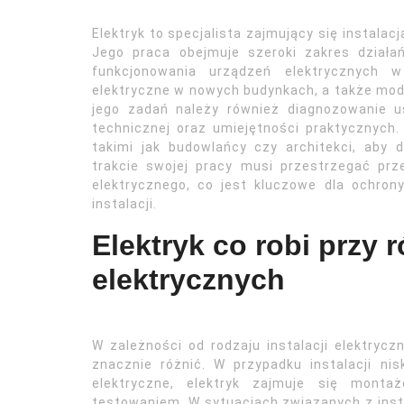
Elektryk to specjalista zajmujący się instala
Jego praca obejmuje szeroki zakres działa
funkcjonowania urządzeń elektrycznych w 
elektryczne w nowych budynkach, a także mode
jego zadań należy również diagnozowanie 
technicznej oraz umiejętności praktycznych. 
takimi jak budowlańcy czy architekci, aby
trakcie swojej pracy musi przestrzegać p
elektrycznego, co jest kluczowe dla ochron
instalacji.
Elektryk co robi przy 
elektrycznych
W zależności od rodzaju instalacji elektryczn
znacznie różnić. W przypadku instalacji nis
elektryczne, elektryk zajmuje się mont
testowaniem. W sytuacjach związanych z inst