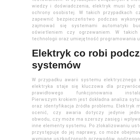
wiedzy i doświadczenia, elektryk musi być 
ochrony osobistej. W takich przypadkach 
zapewnić bezpieczeństwo podczas wykonyw
zajmować się systemami automatyki bud
oświetleniem czy ogrzewaniem. W takich
technologii oraz umiejętność programowania 
Elektryk co robi podcz
systemów
W przypadku awarii systemu elektrycznego 
elektryka staje się kluczowa dla przywróc
prawidłowego funkcjonowania instalac
Pierwszym krokiem jest dokładna analiza sytu
oraz identyfikacja źródła problemu. Elektryk 
ocenić, czy awaria dotyczy jedynie jedn
obwodu, czy może ma szerszy zasięg i wpływ
inne elementy systemu. Po zlokalizowaniu ust
przystępuje do jej naprawy, co może obejm
wymianę uszkodzonych przewodów, podzespo