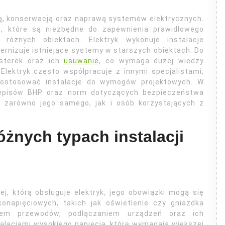
cją, konserwacją oraz naprawą systemów elektrycznych.
ń, które są niezbędne do zapewnienia prawidłowego
różnych obiektach. Elektryk wykonuje instalacje
rnizuje istniejące systemy w starszych obiektach. Do
usterek oraz ich
usuwanie
, co wymaga dużej wiedzy
Elektryk często współpracuje z innymi specjalistami,
 dostosować instalacje do wymogów projektowych. W
rzepisów BHP oraz norm dotyczących bezpieczeństwa
y zarówno jego samego, jak i osób korzystających z
różnych typach instalacji
ej, którą obsługuje elektryk, jego obowiązki mogą się
konapięciowych, takich jak oświetlenie czy gniazdka
ażem przewodów, podłączaniem urządzeń oraz ich
alacjami wysokiego napięcia, które wymagają większej