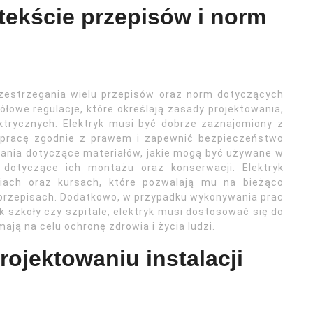
ntekście przepisów i norm
rzestrzegania wielu przepisów oraz norm dotyczących
owe regulacje, które określają zasady projektowania,
ektrycznych. Elektryk musi być dobrze zaznajomiony z
 pracę zgodnie z prawem i zapewnić bezpieczeństwo
ania dotyczące materiałów, jakie mogą być używane w
y dotyczące ich montażu oraz konserwacji. Elektryk
niach oraz kursach, które pozwalają mu na bieżąco
przepisach. Dodatkowo, w przypadku wykonywania prac
k szkoły czy szpitale, elektryk musi dostosować się do
ają na celu ochronę zdrowia i życia ludzi.
projektowaniu instalacji