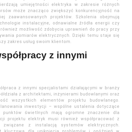
wierdzają umiejętności elektryka w zakresie różnych
 kursów może znacząco zwiększyć konkurencyjność na
iej zaawansowanych projektów. Szkolenia obejmują
hnologie instalacyjne, odnawialne źródła energii czy
 również możliwość zdobycia uprawnień do pracy przy
ywania pomiarów elektrycznych. Dzięki temu staje się
zy zakres usług swoim klientom.
współpracy z innymi
ółpraca z innymi specjalistami działającymi w branży
półdziała z architektami, inżynierami budowlanymi oraz
ność wszystkich elementów projektu budowlanego.
planowania inwestycji – wspólne ustalenia dotyczące
y punktów świetlnych mają ogromne znaczenie dla
acji projektu elektryk musi również współpracować z
 związane z instalacją systemów elektrycznych.
t kluczowa dla uniknięcia problemów i opóźnień w