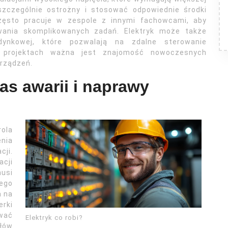
szczególnie ostrożny i stosować odpowiednie środki
często pracuje w zespole z innymi fachowcami, aby
ania skomplikowanych zadań. Elektryk może także
ynkowej, które pozwalają na zdalne sterowanie
 projektach ważna jest znajomość nowoczesnych
urządzeń.
as awarii i naprawy
rola
enia
ji.
acji
musi
ego
a na
erki
ować
Elektryk co robi?
łów