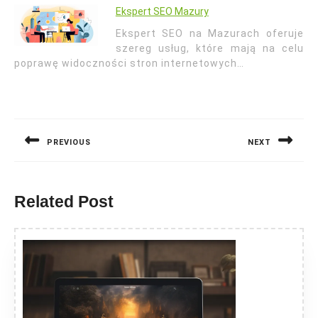
Ekspert SEO Mazury
Ekspert SEO na Mazurach oferuje
szereg usług, które mają na celu
poprawę widoczności stron internetowych…
Nawigacja
wpisu
PREVIOUS
NEXT
Previous
Next
post:
post:
Related Post