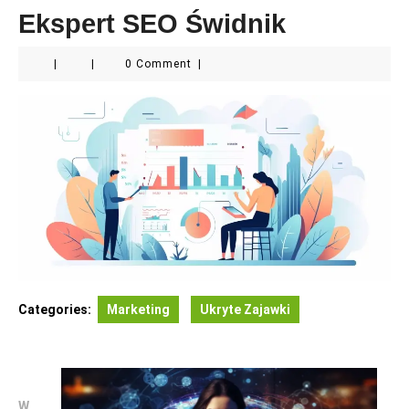
Ekspert SEO Świdnik
|
|
0 Comment
|
Categories:
Marketing
Ukryte Zajawki
W