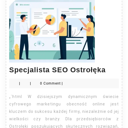
Specja
Specjalista SEO Ostrołęka
SEO
|
|
0 Comment
|
Ostro
„`html W dzisiejszym dynamicznym świecie
cyfrowego marketingu obecność online jest
kluczem do sukcesu każdej firmy, niezależnie od jej
wielkości czy branży. Dla przedsiębiorców z
Ostrołęki poszukujących skutecznych rozwiązań,