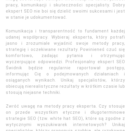
pracy, komunikacji i skuteczności specjalisty. Dobry
ekspert SEO nie boi się dzielić swoimi sukcesami i jest
w stanie je udokumentować.
Komunikacja i transparentność to fundament każdej
udanej współpracy. Wybieraj eksperta, który potrafi
jasno i zrozumiale wyjaśnić swoje metody pracy,
strategię i oczekiwane rezultaty. Powinieneś czuć się
komfortowo, zadając pytania i otrzymując
wyczerpujące odpowiedzi. Profesjonalny ekspert SEO
Świdnik będzie regularnie raportował postępy,
informując Cię o podejmowanych działaniach i
osiąganych wynikach. Unikaj specjalistów, którzy
obiecują nierealistyczne rezultaty w krótkim czasie lub
stosują niejasne techniki.
Zwróć uwagę na metody pracy eksperta. Czy stosuje
on przede wszystkim etyczne i długoterminowe
strategie SEO (tzw. white hat SEO), które są zgodne z
wytycznymi wyszukiwarek internetowych? Unikaj
specjalistów, którzy proponują szybkie, ale ryzykowne