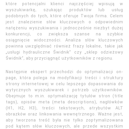
które potencjalni klienci najczęściej wpisują w
wyszukiwarkę, szukając produktów lub usług
podobnych do tych, które oferuje Twoja firma. Celem
jest znalezienie słów kluczowych o odpowiednim
natężeniu wyszukiwania i jednocześnie niezbyt dużej
konkurencji, co zwiększa szanse na szybkie
osiągnięcie widoczności. Analiza słów kluczowych
powinna uwzględniać również frazy lokalne, takie jak
„usługi hydrauliczne Świdnik” czy „sklep odzieżowy
Świdnik”, aby przyciągnąć użytkowników z regionu.
Następnie ekspert przechodzi do optymalizacji on-
page, która polega na modyfikacji treści i struktury
strony internetowej w celu lepszego dopasowania do
wytycznych wyszukiwarek i potrzeb użytkowników.
Obejmuje to m.in. optymalizację tytułów stron (title
tags), opisów meta (meta descriptions), nagłówków
(H1, H2, H3), treści tekstowych, atrybutów ALT
obrazków oraz linkowania wewnętrznego. Ważne jest,
aby tworzona treść była nie tylko zoptymalizowana
pod kątem słów kluczowych, ale przede wszystkim