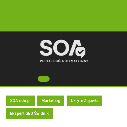
Skip
to
content
Open
Button
SOA.edu.pl
Marketing
,
Ukryte Zajawki
Ekspert SEO Świdnik