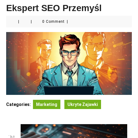
Ekspert SEO Przemyśl
|
|
0 Comment
|
Categories:
Marketing
Ukryte Zajawki
„`ht