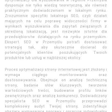
optymalizacji dla wyszukiwarek w regionie Przemyśla
dysponuje nie tylko wiedzą teoretyczną, ale również
praktycznym doświadczeniem w lokalnym rynku.
Zrozumienie specyfiki lokalnego SEO, czyli działań
mających na celu poprawę widoczności firmy w
wynikach wyszukiwania dla zapytań związanych z
określoną lokalizacją, jest niezwykle istotne dla
przedsiębiorstw działających na rynku przemyskim.
Ekspert SEO w Przemyślu potrafi dostosować
strategię tak, aby skutecznie docierać do
potencjalnych klientów poszukujących Twoich
produktów lub usług w najbliższej okolicy.
Proces optymalizacji strony internetowej jest złożony i
wymaga ciągłego monitorowania oraz
dostosowywania. Obejmuje on analizę techniczną
strony, badanie słów kluczowych, tworzenie
wartościowych treści, budowanie profilu linków
zewnętrznych oraz analizę konkurencji. Doświadczony
specjalista SEO w Przemyślu przeprowadzi
kompleksowy audyt Twojej strony, zidentyfikuje
obszary wymagające poprawy i opracuje indywidualny