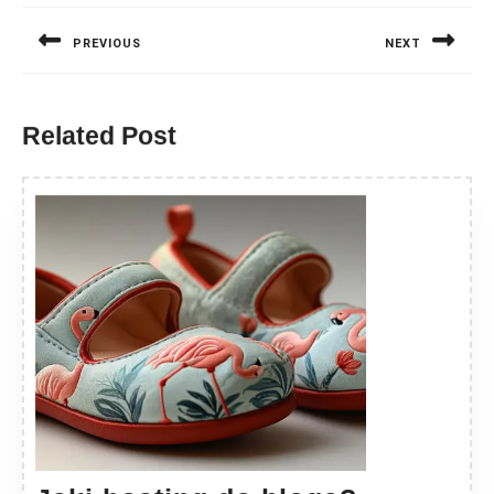
wpisu
PREVIOUS
NEXT
Previous
Next
post:
post:
Related Post