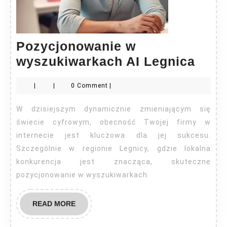
Pozycjonowanie w
Pozy
wyszukiwarkach AI Legnica
w
|
|
0 Comment
|
wysz
AI
W dzisiejszym dynamicznie zmieniającym się
Legn
świecie cyfrowym, obecność Twojej firmy w
internecie jest kluczowa dla jej sukcesu.
Szczególnie w regionie Legnicy, gdzie lokalna
konkurencja jest znacząca, skuteczne
pozycjonowanie w wyszukiwarkach
READ
READ MORE
MORE