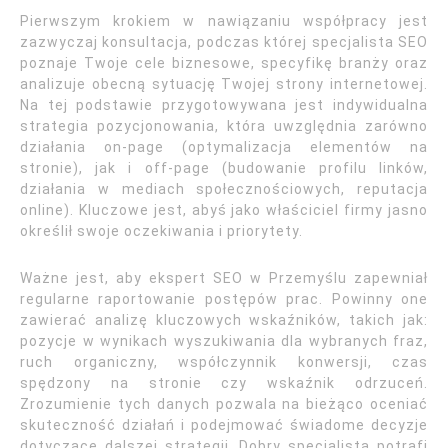
Pierwszym krokiem w nawiązaniu współpracy jest
zazwyczaj konsultacja, podczas której specjalista SEO
poznaje Twoje cele biznesowe, specyfikę branży oraz
analizuje obecną sytuację Twojej strony internetowej.
Na tej podstawie przygotowywana jest indywidualna
strategia pozycjonowania, która uwzględnia zarówno
działania on-page (optymalizacja elementów na
stronie), jak i off-page (budowanie profilu linków,
działania w mediach społecznościowych, reputacja
online). Kluczowe jest, abyś jako właściciel firmy jasno
określił swoje oczekiwania i priorytety.
Ważne jest, aby ekspert SEO w Przemyślu zapewniał
regularne raportowanie postępów prac. Powinny one
zawierać analizę kluczowych wskaźników, takich jak:
pozycje w wynikach wyszukiwania dla wybranych fraz,
ruch organiczny, współczynnik konwersji, czas
spędzony na stronie czy wskaźnik odrzuceń.
Zrozumienie tych danych pozwala na bieżąco oceniać
skuteczność działań i podejmować świadome decyzje
dotyczące dalszej strategii. Dobry specjalista potrafi