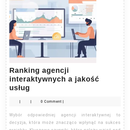
Ranking agencji
interaktywnych a jakość
Ranking
usług
agencji
|
|
0 Comment
|
interaktywnych
a
Wybór odpowiedniej agencji interaktywnej to
jakość
decyzja, która może znacząco wpłynąć na sukces
projektu. Kluczowe czynniki, które należy wziąć pod