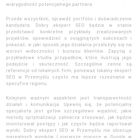
wiarygodność potencjalnego partnera.
Przede wszystkim, sprawdź portfolio i doświadczenie
kandydata. Dobry ekspert SEO będzie w stanie
przedstawić konkretne przykłady zrealizowanych
projektów, opowiedzieć o osiągniętych sukcesach i
pokazać, w jaki sposób jego działania przełożyły się na
wzrost widoczności i biznesu klientów. Zapytaj o
przykładowe studia przypadków, które ilustrują jego
podejście i skuteczność. Szczególnie cenne są
referencje od lokalnych firm, ponieważ lokalny ekspert
SEO w Przemyślu często ma lepsze rozeznanie w
specyfice regionu.
Kolejnym ważnym aspektem jest transparentność
działań i komunikacja. Upewnij się, że potencjalny
specjalista jest gotów szczegółowo wyjaśnić, jakie
metody optymalizacji zamierza stosować, jak będzie
monitorował postępy i jak często będzie raportował
wyniki. Dobry ekspert SEO w Przemyślu nie obiecuje
nierealnych wyników („pierwsze miejsce w Google w