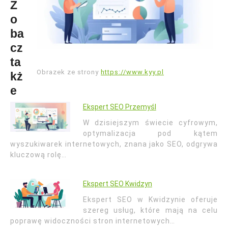
Z
o
ba
cz
ta
Obrazek ze strony
https://www.kyy.pl
kż
e
Ekspert SEO Przemyśl
W dzisiejszym świecie cyfrowym,
optymalizacja pod kątem
wyszukiwarek internetowych, znana jako SEO, odgrywa
kluczową rolę…
Ekspert SEO Kwidzyn
Ekspert SEO w Kwidzynie oferuje
szereg usług, które mają na celu
poprawę widoczności stron internetowych…