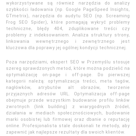
wykorzystywane są również narzędzia do analizy
szybkości ładowania (np. Google PageSpeed Insights,
GTmetrix), narzędzia do audytu SEO (np. Screaming
Frog SEO Spider), które pomagają wykryć problemy
techniczne, błędy 404, zduplikowane treści czy
problemy z indeksowaniem. Analiza struktury strony,
linkowania wewnętrznego i zewnętrznego jest
kluczowa dla poprawy jej ogólnej kondycji technicznej.
Poza narzędziami, ekspert SEO w Przemyślu stosuje
szereg sprawdzonych metod, które można podzielić na
optymalizację on-page i off-page. Do pierwszej
kategorii należą: optymalizacja treści, meta tagów,
nagłówków, atrybutów alt obrazów, tworzenie
przyjaznych adresów URL. Optymalizacja off-page
obejmuje przede wszystkim budowanie profilu linków
zwrotnych (link building) z wiarygodnych źródeł,
działania w mediach społecznościowych, budowanie
marki osobistej lub firmowej oraz dbanie o reputację
online. Profesjonalista stale doskonali te metody, aby
zapewnić jak najlepsze rezultaty dla swoich klientów.