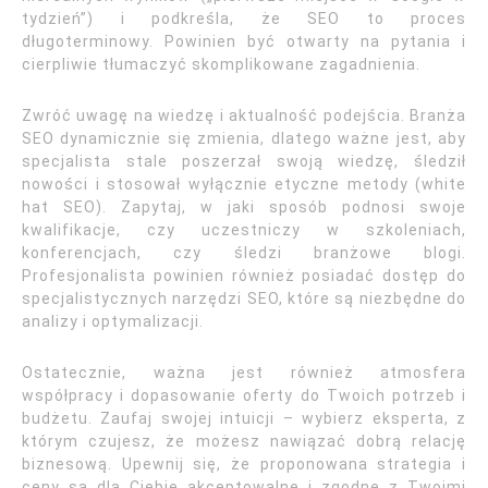
tydzień”) i podkreśla, że SEO to proces
długoterminowy. Powinien być otwarty na pytania i
cierpliwie tłumaczyć skomplikowane zagadnienia.
Zwróć uwagę na wiedzę i aktualność podejścia. Branża
SEO dynamicznie się zmienia, dlatego ważne jest, aby
specjalista stale poszerzał swoją wiedzę, śledził
nowości i stosował wyłącznie etyczne metody (white
hat SEO). Zapytaj, w jaki sposób podnosi swoje
kwalifikacje, czy uczestniczy w szkoleniach,
konferencjach, czy śledzi branżowe blogi.
Profesjonalista powinien również posiadać dostęp do
specjalistycznych narzędzi SEO, które są niezbędne do
analizy i optymalizacji.
Ostatecznie, ważna jest również atmosfera
współpracy i dopasowanie oferty do Twoich potrzeb i
budżetu. Zaufaj swojej intuicji – wybierz eksperta, z
którym czujesz, że możesz nawiązać dobrą relację
biznesową. Upewnij się, że proponowana strategia i
ceny są dla Ciebie akceptowalne i zgodne z Twoimi