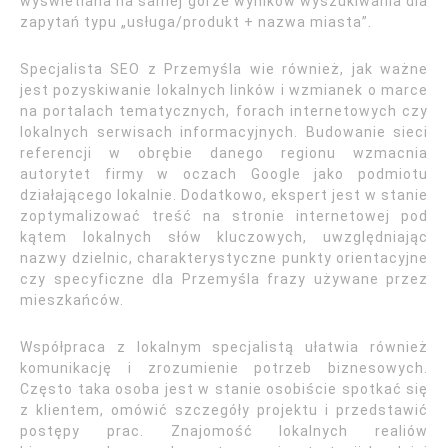
wyświetlana na samej górze wyników wyszukiwania dla
zapytań typu „usługa/produkt + nazwa miasta”.
Specjalista SEO z Przemyśla wie również, jak ważne
jest pozyskiwanie lokalnych linków i wzmianek o marce
na portalach tematycznych, forach internetowych czy
lokalnych serwisach informacyjnych. Budowanie sieci
referencji w obrębie danego regionu wzmacnia
autorytet firmy w oczach Google jako podmiotu
działającego lokalnie. Dodatkowo, ekspert jest w stanie
zoptymalizować treść na stronie internetowej pod
kątem lokalnych słów kluczowych, uwzględniając
nazwy dzielnic, charakterystyczne punkty orientacyjne
czy specyficzne dla Przemyśla frazy używane przez
mieszkańców.
Współpraca z lokalnym specjalistą ułatwia również
komunikację i zrozumienie potrzeb biznesowych.
Często taka osoba jest w stanie osobiście spotkać się
z klientem, omówić szczegóły projektu i przedstawić
postępy prac. Znajomość lokalnych realiów