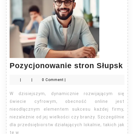
Po
Pozycjonowanie stron Słupsk
st
|
|
0 Comment
|
Sł
W dzisiejszym, dynamicznie rozwijającym się
świecie cyfrowym, obecność online jest
nieodłącznym elementem sukcesu każdej firmy,
niezależnie od jej wielkości czy branży. Szczególnie
dla przedsiębiorstw działających lokalnie, takich jak
te w