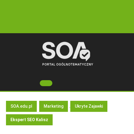
Skip
to
content
Open
Button
SOA.edu.pl
Marketing
,
Ukryte Zajawki
Ekspert SEO Kalisz