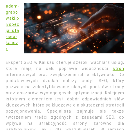
adam-
grabo
wski.p
l/spec
jalista
-seo-
kalisz
/
Ekspert SEO w Kaliszu oferuje szeroki wachlarz usług,
które mają na celu poprawę widoczności
stron
internetowych oraz zwiększenie ich efektywności. Do
podstawowych działań należy audyt SEO, który
pozwala na zidentyfikowanie słabych punktów strony
oraz obszarów wymagających optymalizacji. Kolejnym
istotnym elementem jest dobór odpowiednich słów
kluczowych, które są kluczowe dla skutecznej strategii
pozycjonowania. Specjalista zajmuje się także
tworzeniem treści zgodnych z zasadami SEO, co
wpływa na atrakcyjność strony zarówno dla
użytkowników, jak i dla wyszukiwarek. W ramach