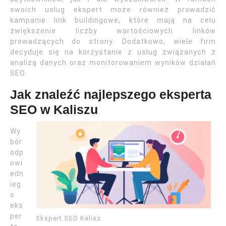
swoich usług ekspert może również prowadzić
kampanie link buildingowe, które mają na celu
zwiększenie liczby wartościowych linków
prowadzących do strony. Dodatkowo, wiele firm
decyduje się na korzystanie z usług związanych z
analizą danych oraz monitorowaniem wyników działań
SEO.
Jak znaleźć najlepszego eksperta
SEO w Kaliszu
Wy
bór
odp
owi
edn
ieg
o
eks
per
Ekspert SEO Kalisz