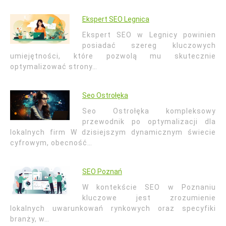
Ekspert SEO Legnica
Ekspert SEO w Legnicy powinien
posiadać szereg kluczowych
umiejętności, które pozwolą mu skutecznie
optymalizować strony…
Seo Ostrołęka
Seo Ostrołęka kompleksowy
przewodnik po optymalizacji dla
lokalnych firm W dzisiejszym dynamicznym świecie
cyfrowym, obecność…
SEO Poznań
W kontekście SEO w Poznaniu
kluczowe jest zrozumienie
lokalnych uwarunkowań rynkowych oraz specyfiki
branży, w…