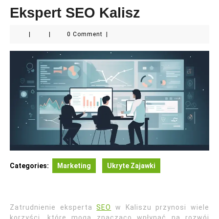
Ekspert SEO Kalisz
|
|
0 Comment
|
Categories:
Marketing
Ukryte Zajawki
Zatrudnienie eksperta
SEO
w Kaliszu przynosi wiele
korzyści, które mogą znacząco wpłynąć na rozwój