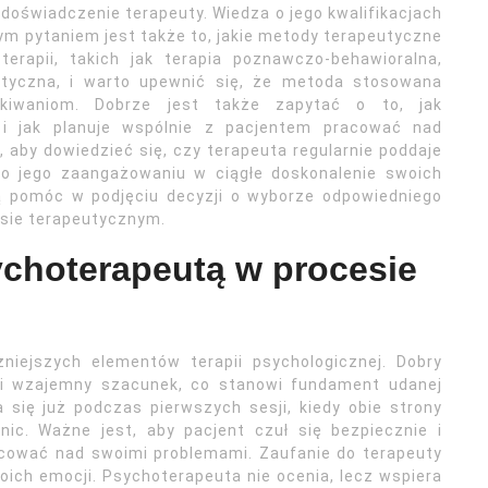
doświadczenie terapeuty. Wiedza o jego kwalifikacjach
m pytaniem jest także to, jakie metody terapeutyczne
terapii, takich jak terapia poznawczo-behawioralna,
yczna, i warto upewnić się, że metoda stosowana
kiwaniom. Dobrze jest także zapytać o to, jak
 i jak planuje wspólnie z pacjentem pracować nad
 aby dowiedzieć się, czy terapeuta regularnie poddaje
 o jego zaangażowaniu w ciągłe doskonalenie swoich
ą pomóc w podjęciu decyzji o wyborze odpowiedniego
esie terapeutycznym.
sychoterapeutą w procesie
niejszych elementów terapii psychologicznej. Dobry
 i wzajemny szacunek, co stanowi fundament udanej
się już podczas pierwszych sesji, kiedy obie strony
ic. Ważne jest, aby pacjent czuł się bezpiecznie i
acować nad swoimi problemami. Zaufanie do terapeuty
oich emocji. Psychoterapeuta nie ocenia, lecz wspiera