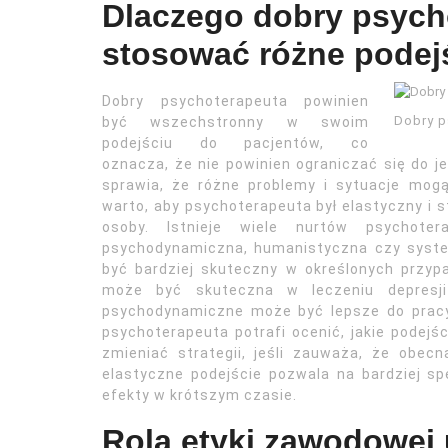
Dlaczego dobry psych
stosować różne podej
Dobry psychoterapeuta powinien
Dobry p
być wszechstronny w swoim
podejściu do pacjentów, co
oznacza, że nie powinien ograniczać się do je
sprawia, że różne problemy i sytuacje mo
warto, aby psychoterapeuta był elastyczny i 
osoby. Istnieje wiele nurtów psychotera
psychodynamiczna, humanistyczna czy syste
być bardziej skuteczny w określonych przyp
może być skuteczna w leczeniu depresji
psychodynamiczne może być lepsze do pracy
psychoterapeuta potrafi ocenić, jakie podejśc
zmieniać strategii, jeśli zauważa, że obec
elastyczne podejście pozwala na bardziej sp
efekty w krótszym czasie.
Rola etyki zawodowej