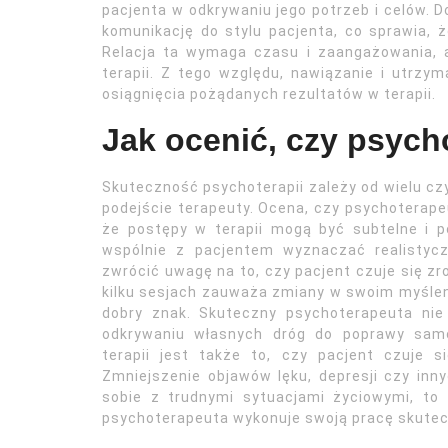
pacjenta w odkrywaniu jego potrzeb i celów. 
komunikację do stylu pacjenta, co sprawia, ż
Relacja ta wymaga czasu i zaangażowania, 
terapii. Z tego względu, nawiązanie i utrzym
osiągnięcia pożądanych rezultatów w terapii.
Jak ocenić, czy psych
Skuteczność psychoterapii zależy od wielu czy
podejście terapeuty. Ocena, czy psychoterape
że postępy w terapii mogą być subtelne i po
wspólnie z pacjentem wyznaczać realistyczn
zwrócić uwagę na to, czy pacjent czuje się zr
kilku sesjach zauważa zmiany w swoim myślen
dobry znak. Skuteczny psychoterapeuta nie
odkrywaniu własnych dróg do poprawy sam
terapii jest także to, czy pacjent czuje s
Zmniejszenie objawów lęku, depresji czy inn
sobie z trudnymi sytuacjami życiowymi, to
psychoterapeuta wykonuje swoją pracę skutec