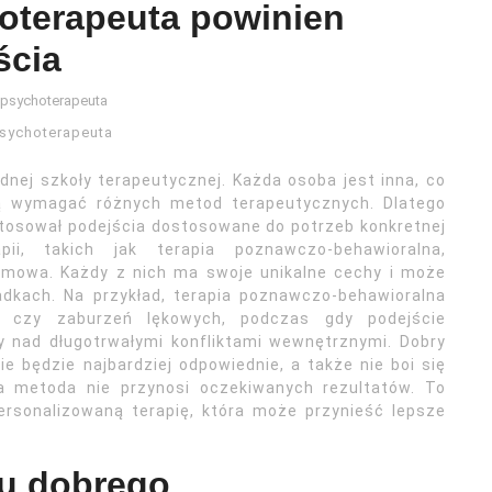
oterapeuta powinien
ścia
sychoterapeuta
dnej szkoły terapeutycznej. Każda osoba jest inna, co
gą wymagać różnych metod terapeutycznych. Dlatego
stosował podejścia dostosowane do potrzeb konkretnej
pii, takich jak terapia poznawczo-behawioralna,
mowa. Każdy z nich ma swoje unikalne cechy i może
adkach. Na przykład, terapia poznawczo-behawioralna
 czy zaburzeń lękowych, podczas gdy podejście
 nad długotrwałymi konfliktami wewnętrznymi. Dobry
ie będzie najbardziej odpowiednie, a także nie boi się
na metoda nie przynosi oczekiwanych rezultatów. To
ersonalizowaną terapię, która może przynieść lepsze
 u dobrego