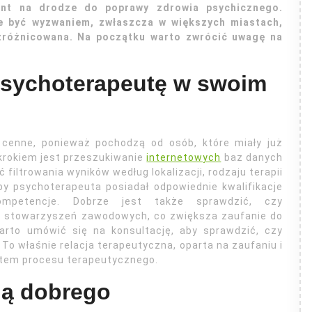
nt na drodze do poprawy zdrowia psychicznego.
że być wyzwaniem, zwłaszcza w większych miastach,
 zróżnicowana. Na początku warto zwrócić uwagę na
psychoterapeutę w swoim
cenne, ponieważ pochodzą od osób, które miały już
krokiem jest przeszukiwanie
internetowych
baz danych
 filtrowania wyników według lokalizacji, rodzaju terapii
by psychoterapeuta posiadał odpowiednie kwalifikacje
kompetencje. Dobrze jest także sprawdzić, czy
h stowarzyszeń zawodowych, co zwiększa zaufanie do
arto umówić się na konsultację, aby sprawdzić, czy
To właśnie relacja terapeutyczna, oparta na zaufaniu i
tem procesu terapeutycznego.
ją dobrego