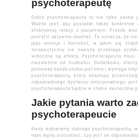
psychoterapeutę
Dobry psychoterapeuta to nie tylko osoba p
Ważne jest, aby posiadał także konkretne
efektywnej relacji z pacjentem. Przede ws
potrafić aktywnie słuchać. To oznacza, że nie
jego emocje i kontekst, w jakim się znajdu
terapeutyczny nie zawsze przebiega szyb
widoczne są efekty. Psychoterapeuta musi
niezależnie od trudności. Dodatkowo, elas
ponieważ każda osoba jest inna i wymaga indy
psychoterapeuty, który obejmuje przestrze
odpowiedniego dystansu emocjonalnego, jest
psychoterapeuta będzie w stanie skutecznie
Jakie pytania warto 
psychoterapeucie
Kiedy wybieramy dobrego psychoterapeutę, w
nam lepiej zrozumieć, czy jest on odpowied