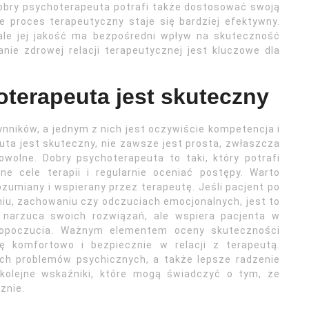
Dobry psychoterapeuta potrafi także dostosować swoją
e proces terapeutyczny staje się bardziej efektywny.
ale jej jakość ma bezpośredni wpływ na skuteczność
anie zdrowej relacji terapeutycznej jest kluczowe dla
oterapeuta jest skuteczny
nników, a jednym z nich jest oczywiście kompetencja i
uta jest skuteczny, nie zawsze jest prosta, zwłaszcza
wolne. Dobry psychoterapeuta to taki, który potrafi
e cele terapii i regularnie oceniać postępy. Warto
ozumiany i wspierany przez terapeutę. Jeśli pacjent po
iu, zachowaniu czy odczuciach emocjonalnych, jest to
 narzuca swoich rozwiązań, ale wspiera pacjenta w
opoczucia. Ważnym elementem oceny skuteczności
ię komfortowo i bezpiecznie w relacji z terapeutą.
ych problemów psychicznych, a także lepsze radzenie
 kolejne wskaźniki, które mogą świadczyć o tym, że
znie.