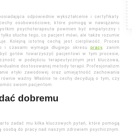
osiadająca odpowiednie wykształcenie i certyfikaty.
 cechy osobowościowe, które pomogą w nawiązaniu
zystkim psychoterapeuta powinien być empatyczny i
 tylko słucha tego, co pacjent mówi, ale także rozumie
je. Kolejną istotną cechą jest cierpliwość. Proces
ko i czasami wymaga długiego okresu
pracy
, zanim
 być gotów towarzyszyć pacjentowi w tym procesie,
tyczność w podejściu terapeutycznym jest kluczowa,
widualnie dostosowanej metody terapii. Profesjonalizm
ganie etyki zawodowej oraz umiejętność zachowania
 równie ważny. Właśnie te cechy decydują o tym, czy
 pomóc swoim pacjentom.
zadać dobremu
arto zadać mu kilka kluczowych pytań, które pomogą
nią osobą do pracy nad naszym zdrowiem psychicznym.