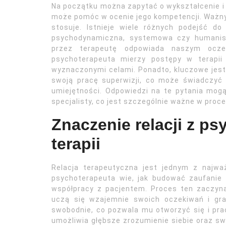
Na początku można zapytać o wykształcenie i 
może pomóc w ocenie jego kompetencji. Ważny
stosuje. Istnieje wiele różnych podejść do 
psychodynamiczna, systemowa czy humanist
przez terapeutę odpowiada naszym ocze
psychoterapeuta mierzy postępy w terapii
wyznaczonymi celami. Ponadto, kluczowe jest,
swoją pracę superwizji, co może świadczyć
umiejętności. Odpowiedzi na te pytania mog
specjalisty, co jest szczególnie ważne w proc
Znaczenie relacji z p
terapii
Relacja terapeutyczna jest jednym z najważ
psychoterapeuta wie, jak budować zaufanie
współpracy z pacjentem. Proces ten zaczyna 
uczą się wzajemnie swoich oczekiwań i gran
swobodnie, co pozwala mu otworzyć się i pr
umożliwia głębsze zrozumienie siebie oraz sw