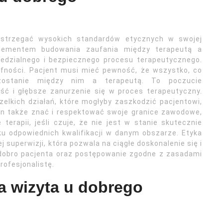
estrzegać wysokich standardów etycznych w swojej
lementem budowania zaufania między terapeutą a
edzialnego i bezpiecznego procesu terapeutycznego.
fności. Pacjent musi mieć pewność, że wszystko, co
ozostanie między nim a terapeutą. To poczucie
ć i głębsze zanurzenie się w proces terapeutyczny.
elkich działań, które mogłyby zaszkodzić pacjentowi,
ien także znać i respektować swoje granice zawodowe,
erapii, jeśli czuje, że nie jest w stanie skutecznie
u odpowiednich kwalifikacji w danym obszarze. Etyka
superwizji, która pozwala na ciągłe doskonalenie się i
 dobro pacjenta oraz postępowanie zgodne z zasadami
rofesjonalistę.
a wizyta u dobrego