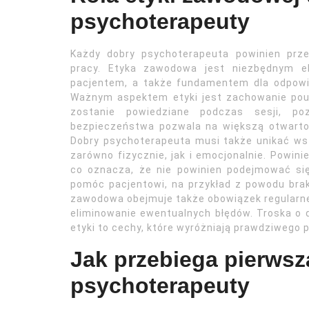
psychoterapeuty
Każdy dobry psychoterapeuta powinien prz
pracy. Etyka zawodowa jest niezbędnym e
pacjentem, a także fundamentem dla odpowi
Ważnym aspektem etyki jest zachowanie pou
zostanie powiedziane podczas sesji, p
bezpieczeństwa pozwala na większą otwartoś
Dobry psychoterapeuta musi także unikać wsz
zarówno fizycznie, jak i emocjonalnie. Powin
co oznacza, że nie powinien podejmować się t
pomóc pacjentowi, na przykład z powodu brak
zawodowa obejmuje także obowiązek regularnej 
eliminowanie ewentualnych błędów. Troska o
etyki to cechy, które wyróżniają prawdziwego p
Jak przebiega pierwsz
psychoterapeuty