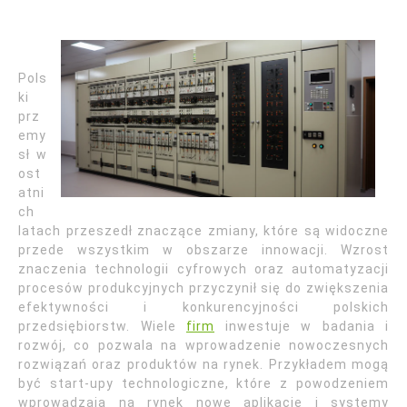
Pols
ki
prz
emy
sł w
ost
atni
ch
latach przeszedł znaczące zmiany, które są widoczne
przede wszystkim w obszarze innowacji. Wzrost
znaczenia technologii cyfrowych oraz automatyzacji
procesów produkcyjnych przyczynił się do zwiększenia
efektywności i konkurencyjności polskich
przedsiębiorstw. Wiele
firm
inwestuje w badania i
rozwój, co pozwala na wprowadzenie nowoczesnych
rozwiązań oraz produktów na rynek. Przykładem mogą
być start-upy technologiczne, które z powodzeniem
wprowadzają na rynek nowe aplikacje i systemy