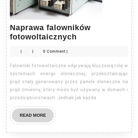
Naprawa falowników
Naprawa
fotowoltaicznych
falowników
|
|
0 Comment
|
fotowoltaiczny
Falowniki fotowoltaiczne odgrywają kluczową rolę w
systemach energii słonecznej, przekształcając
prąd stały generowany przez panele słoneczne na
prąd zmienny, który może być używany w domach i
przedsiębiorstwach. Jednak jak każda
READ
READ MORE
MORE