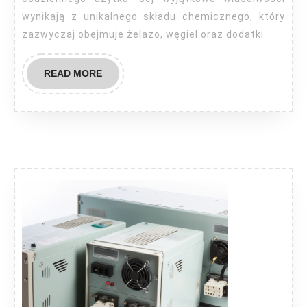
wynikają z unikalnego składu chemicznego, który
zazwyczaj obejmuje żelazo, węgiel oraz dodatki
READ
READ MORE
MORE