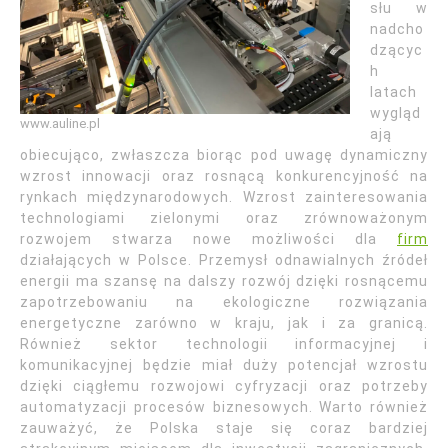
słu w
nadcho
dzącyc
h
latach
wygląd
www.auline.pl
ają
obiecująco, zwłaszcza biorąc pod uwagę dynamiczny
wzrost innowacji oraz rosnącą konkurencyjność na
rynkach międzynarodowych. Wzrost zainteresowania
technologiami zielonymi oraz zrównoważonym
rozwojem stwarza nowe możliwości dla
firm
działających w Polsce. Przemysł odnawialnych źródeł
energii ma szansę na dalszy rozwój dzięki rosnącemu
zapotrzebowaniu na ekologiczne rozwiązania
energetyczne zarówno w kraju, jak i za granicą.
Również sektor technologii informacyjnej i
komunikacyjnej będzie miał duży potencjał wzrostu
dzięki ciągłemu rozwojowi cyfryzacji oraz potrzeby
automatyzacji procesów biznesowych. Warto również
zauważyć, że Polska staje się coraz bardziej