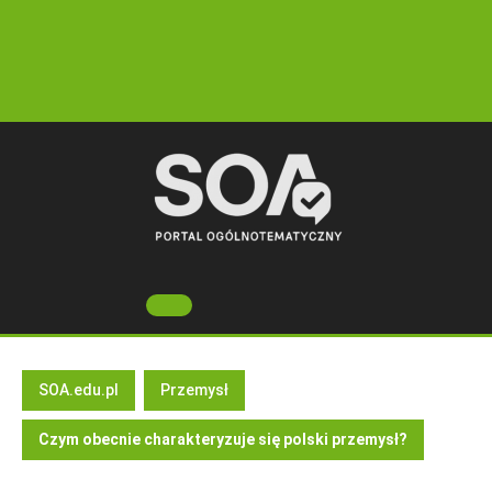
Skip
to
content
Open
Button
SOA.edu.pl
Przemysł
Czym obecnie charakteryzuje się polski przemysł?