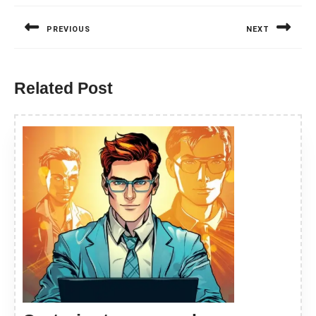
wpisu
PREVIOUS
NEXT
Previous
Next
post:
post:
Related Post