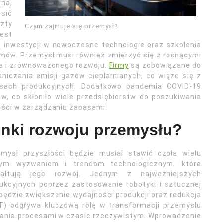
wna,
osić
zty
Czym zajmuje się przemysł?
est
m
inwestycji w nowoczesne technologie oraz szkolenia
mów. Przemysł musi również zmierzyć się z rosnącymi
a i zrównoważonego rozwoju.
Firmy
są zobowiązane do
niczania emisji gazów cieplarnianych, co wiąże się z
sach produkcyjnych. Dodatkowo pandemia COVID-19
w, co skłoniło wiele przedsiębiorstw do poszukiwania
ości w zarządzaniu zapasami.
runki rozwoju przemysłu?
emysł przyszłości będzie musiał stawić czoła wielu
ym wyzwaniom i trendom technologicznym, które
tałtują jego rozwój. Jednym z najważniejszych
kcyjnych poprzez zastosowanie robotyki i sztucznej
 będzie zwiększenie wydajności produkcji oraz redukcja
oT) odgrywa kluczową rolę w transformacji przemysłu
zania procesami w czasie rzeczywistym. Wprowadzenie