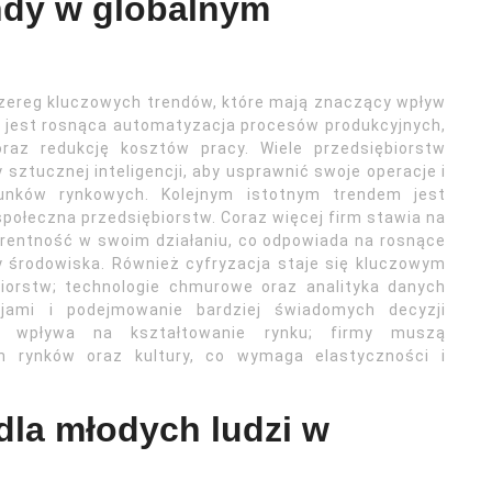
ndy w globalnym
szereg kluczowych trendów, które mają znaczący wpływ
h jest rosnąca automatyzacja procesów produkcyjnych,
raz redukcję kosztów pracy. Wiele przedsiębiorstw
ztucznej inteligencji, aby usprawnić swoje operacje i
unków rynkowych. Kolejnym istotnym trendem jest
ołeczna przedsiębiorstw. Coraz więcej firm stawia na
arentność w swoim działaniu, co odpowiada na rosnące
środowiska. Również cyfryzacja staje się kluczowym
biorstw; technologie chmurowe oraz analityka danych
jami i podejmowanie bardziej świadomych decyzji
al wpływa na kształtowanie rynku; firmy muszą
h rynków oraz kultury, co wymaga elastyczności i
dla młodych ludzi w