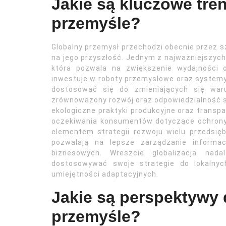
Jakie są kluczowe tre
przemyśle?
Globalny przemysł przechodzi obecnie przez 
na jego przyszłość. Jednym z najważniejszyc
która pozwala na zwiększenie wydajności o
inwestuje w roboty przemysłowe oraz systemy s
dostosować się do zmieniających się war
zrównoważony rozwój oraz odpowiedzialność sp
ekologiczne praktyki produkcyjne oraz transp
oczekiwania konsumentów dotyczące ochrony 
elementem strategii rozwoju wielu przedsię
pozwalają na lepsze zarządzanie informac
biznesowych. Wreszcie globalizacja nad
dostosowywać swoje strategie do lokalnyc
umiejętności adaptacyjnych.
Jakie są perspektywy 
przemyśle?