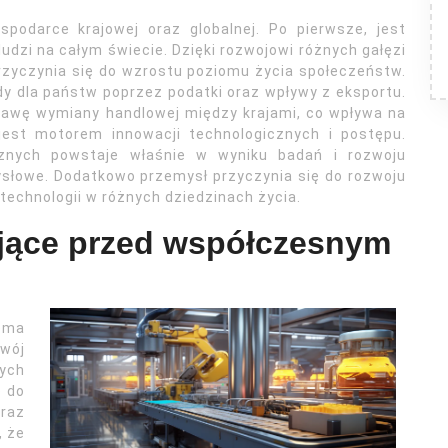
spodarce krajowej oraz globalnej. Po pierwsze, jest
udzi na całym świecie. Dzięki rozwojowi różnych gałęzi
przyczynia się do wzrostu poziomu życia społeczeństw.
y dla państw poprzez podatki oraz wpływy z eksportu.
awę wymiany handlowej między krajami, co wpływa na
jest motorem innowacji technologicznych i postępu.
znych powstaje właśnie w wyniku badań i rozwoju
słowe. Dodatkowo przemysł przyczynia się do rozwoju
technologii w różnych dziedzinach życia.
ojące przed współczesnym
oma
wój
zych
ę do
raz
, że