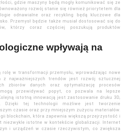
yszłości, gdzie maszyny będą mogły komunikować się ze
ównoważony rozwój stanie się również priorytetem dla
ologie odnawialne oraz recykling będą kluczowe dla
sko. Przemysł będzie także musiał dostosować się do
tów, którzy coraz częściej poszukują produktów
ologiczne wpływają na
ą rolę w transformacji przemysłu, wprowadzając nowe
m z najważniejszych trendów jest rozwój sztucznej
żych zbiorów danych oraz optymalizację procesów
wa mogą przewidywać popyt, co pozwala na lepsze
Kolejną istotną innowacją jest zastosowanie druku 3D,
. Dzięki tej technologii możliwe jest tworzenie
tszym czasie oraz przy mniejszym zużyciu materiałów.
ii blockchain, która zapewnia większą przejrzystość i
niezwykle istotne w kontekście globalizacji. Internet
zyn i urządzeń w czasie rzeczywistym, co zwiększa