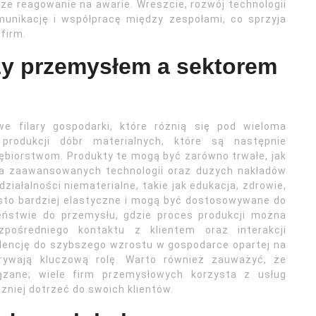
e reagowanie na awarie. Wreszcie, rozwój technologii
munikację i współpracę między zespołami, co sprzyja
firm.
zy przemysłem a sektorem
e filary gospodarki, które różnią się pod wieloma
produkcji dóbr materialnych, które są następnie
biorstwom. Produkty te mogą być zarówno trwałe, jak
ga zaawansowanych technologii oraz dużych nakładów
działalności niematerialne, takie jak edukacja, zdrowie,
ęsto bardziej elastyczne i mogą być dostosowywane do
ieństwie do przemysłu, gdzie proces produkcji można
ośredniego kontaktu z klientem oraz interakcji
dencję do szybszego wzrostu w gospodarce opartej na
grywają kluczową rolę. Warto również zauważyć, że
ązane; wiele firm przemysłowych korzysta z usług
niej dotrzeć do swoich klientów.