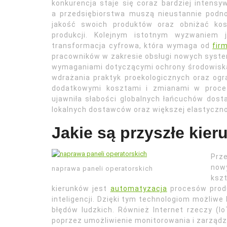
konkurencja staje się coraz bardziej intensy
a przedsiębiorstwa muszą nieustannie podn
jakość swoich produktów oraz obniżać kos
produkcji. Kolejnym istotnym wyzwaniem j
transformacja cyfrowa, która wymaga od
fir
pracowników w zakresie obsługi nowych syste
wymaganiami dotyczącymi ochrony środowisk
wdrażania praktyk proekologicznych oraz ogra
dodatkowymi kosztami i zmianami w proce
ujawniła słabości globalnych łańcuchów dosta
lokalnych dostawców oraz większej elastyczn
Jakie są przyszłe kie
Prz
now
naprawa paneli operatorskich
ksz
kierunków jest
automatyzacja
procesów produ
inteligencji. Dzięki tym technologiom możliwe
błędów ludzkich. Również Internet rzeczy (I
poprzez umożliwienie monitorowania i zarząd