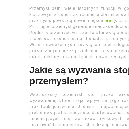
Przemysł pełni wiele istotnych funkcji w go
kluczowym źródłem zatrudnienia dla milionów l
przemysłu powstają nowe miejsca
pracy
, co 
Po drugie, przemysł generuje znaczące dochod
Produkty przemysłowe często stanowią podst
stabilność ekonomiczną. Ponadto przemysł 
Wiele nowoczesnych rozwiązań technologic
prowadzonych przez przedsiębiorstwa przemy
infrastruktury oraz dostępu do nowoczesnych 
Jakie są wyzwania st
przemysłem?
Współczesny przemysł stoi przed wiel
wyzwaniami, które mają wpływ na jego roz
oraz funkcjonowanie. Jednym z najważniejs
problemów jest konieczność dostosowania si
zmieniających się warunków rynkowych o
oczekiwań konsumentów. Globalizacja sprawia