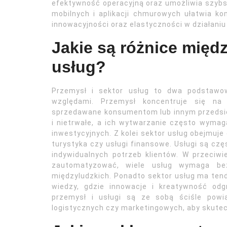
efektywność operacyjną oraz umożliwia szybsz
mobilnych i aplikacji chmurowych ułatwia ko
innowacyjności oraz elastyczności w działaniu 
Jakie są różnice międ
usług?
Przemysł i sektor usług to dwa podstawow
względami. Przemysł koncentruje się na 
sprzedawane konsumentom lub innym przedsię
i nietrwałe, a ich wytwarzanie często wyma
inwestycyjnych. Z kolei sektor usług obejmuje 
turystyka czy usługi finansowe. Usługi są cz
indywidualnych potrzeb klientów. W przeciw
zautomatyzować, wiele usług wymaga bezp
międzyludzkich. Ponadto sektor usług ma ten
wiedzy, gdzie innowacje i kreatywność od
przemysł i usługi są ze sobą ściśle powi
logistycznych czy marketingowych, aby skutecz