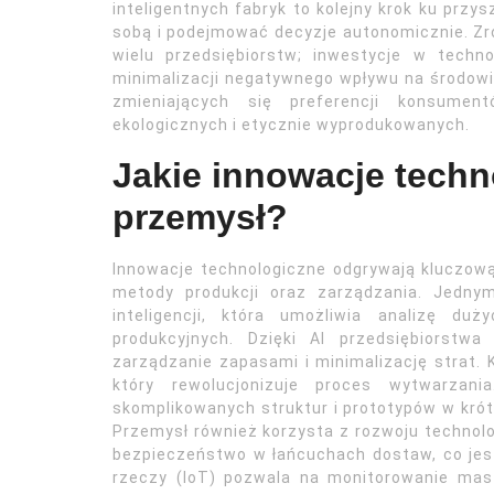
inteligentnych fabryk to kolejny krok ku prz
sobą i podejmować decyzje autonomicznie. Zr
wielu przedsiębiorstw; inwestycje w techn
minimalizacji negatywnego wpływu na środowi
zmieniających się preferencji konsumen
ekologicznych i etycznie wyprodukowanych.
Jakie innowacje techn
przemysł?
Innowacje technologiczne odgrywają kluczow
metody produkcji oraz zarządzania. Jedny
inteligencji, która umożliwia analizę du
produkcyjnych. Dzięki AI przedsiębiorst
zarządzanie zapasami i minimalizację strat. 
który rewolucjonizuje proces wytwarzania
skomplikowanych struktur i prototypów w kró
Przemysł również korzysta z rozwoju technolog
bezpieczeństwo w łańcuchach dostaw, co jest 
rzeczy (IoT) pozwala na monitorowanie mas