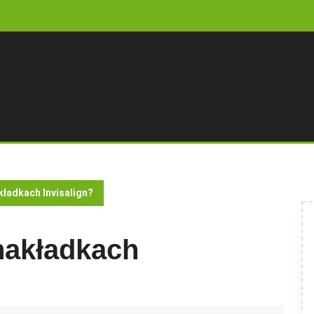
kładkach Invisalign?
nakładkach