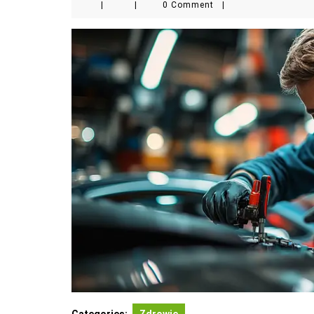
|
|
0 Comment
|