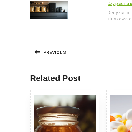
Czy piec na 
Decyzja o 
kluczowa d
Nawigacja
wpisu
PREVIOUS
Previous
post:
Related Post