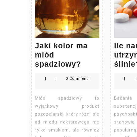
Jaki kolor ma
Ile na
miód
utrzy
Jaki
spadziowy?
ślinie
kolor
|
|
0 Comment
|
|
|
ma
miód
Miód spadziowy to
Badania wykrywalności
spadziowy?
wyjątkowy produkt
substancj
pszczelarski, który różni się
psychoak
od miodu nektarowego nie
stanowią
tylko smakiem, ale również
popul