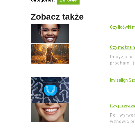
Categories:
Zdrowie
Zobacz także
Czy licówki 
Czy można m
Decyzja o 
prochami, 
Invisalign S
Czy po wyrw
Po wyrwan
wznowić pi