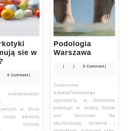
rkotyki
Podologia
Podologia
mują sie w
Warszawa
Ile
Warszawa
?
|
|
0 Comment
|
narkotyki
0 Comment
|
utrzymują
Znalezienie
sie
wykwalifikowanego
w
specjalisty w dziedzinie
i
ślinie?
podologii w stolicy Polski
tywnych w ślinie
jest kluczowe dla
 coraz bardziej
skutecznego leczenia i
arną metodę
profilaktyki schorzeń stóp.