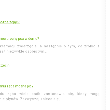
można zdjąć?
ieć prochy psa w domu?
kremacji zwierzęcia, a następnie o tym, co zrobić z
jest niezwykle osobistym…
zczecin
aniu zęba można pić?
iu zęba wiele osób zastanawia się, kiedy mogą
cie płynów. Zazwyczaj zaleca się,…