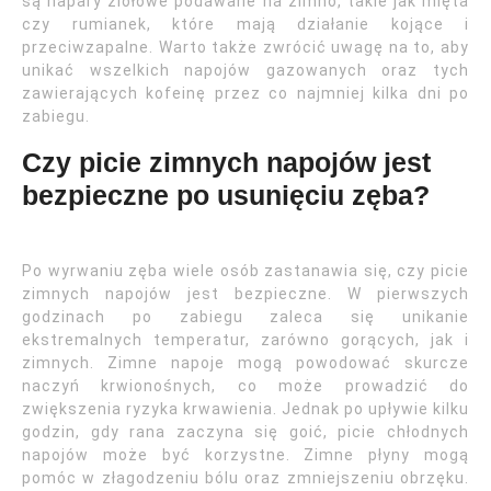
są napary ziołowe podawane na zimno, takie jak mięta
czy rumianek, które mają działanie kojące i
przeciwzapalne. Warto także zwrócić uwagę na to, aby
unikać wszelkich napojów gazowanych oraz tych
zawierających kofeinę przez co najmniej kilka dni po
zabiegu.
Czy picie zimnych napojów jest
bezpieczne po usunięciu zęba?
Po wyrwaniu zęba wiele osób zastanawia się, czy picie
zimnych napojów jest bezpieczne. W pierwszych
godzinach po zabiegu zaleca się unikanie
ekstremalnych temperatur, zarówno gorących, jak i
zimnych. Zimne napoje mogą powodować skurcze
naczyń krwionośnych, co może prowadzić do
zwiększenia ryzyka krwawienia. Jednak po upływie kilku
godzin, gdy rana zaczyna się goić, picie chłodnych
napojów może być korzystne. Zimne płyny mogą
pomóc w złagodzeniu bólu oraz zmniejszeniu obrzęku.