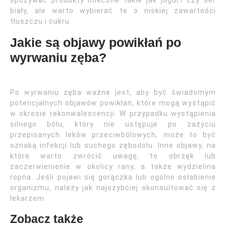
spożywać produkty mleczne takie jak jogurt czy ser
biały, ale warto wybierać te o niskiej zawartości
tłuszczu i cukru.
Jakie są objawy powikłań po
wyrwaniu zęba?
Po wyrwaniu zęba ważne jest, aby być świadomym
potencjalnych objawów powikłań, które mogą wystąpić
w okresie rekonwalescencji. W przypadku wystąpienia
silnego bólu, który nie ustępuje po zażyciu
przepisanych leków przeciwbólowych, może to być
oznaką infekcji lub suchego zębodołu. Inne objawy, na
które warto zwrócić uwagę, to obrzęk lub
zaczerwienienie w okolicy rany, a także wydzielina
ropna. Jeśli pojawi się gorączka lub ogólne osłabienie
organizmu, należy jak najszybciej skonsultować się z
lekarzem.
Zobacz także