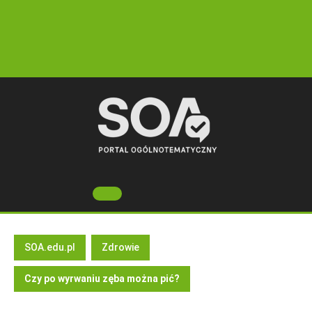
Skip
to
content
Open
Button
SOA.edu.pl
Zdrowie
Czy po wyrwaniu zęba można pić?