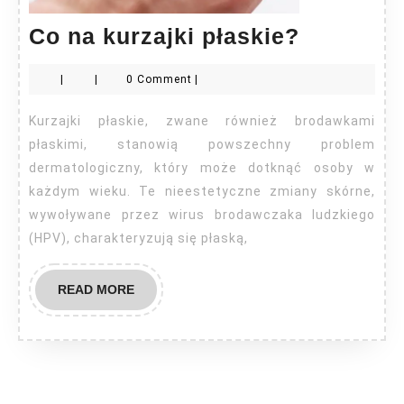
Co
Co na kurzajki płaskie?
na
|
|
0 Comment
|
kurzajki
płaskie?
Kurzajki płaskie, zwane również brodawkami
płaskimi, stanowią powszechny problem
dermatologiczny, który może dotknąć osoby w
każdym wieku. Te nieestetyczne zmiany skórne,
wywoływane przez wirus brodawczaka ludzkiego
(HPV), charakteryzują się płaską,
READ
READ MORE
MORE