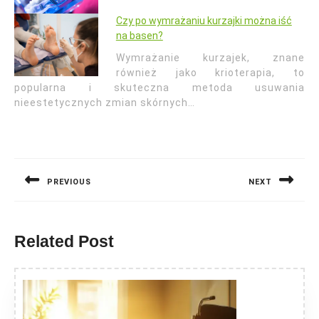
Czy po wymrażaniu kurzajki można iść
na basen?
Wymrażanie kurzajek, znane
również jako krioterapia, to
popularna i skuteczna metoda usuwania
nieestetycznych zmian skórnych…
Nawigacja
wpisu
PREVIOUS
NEXT
Previous
Next
post:
post:
Related Post