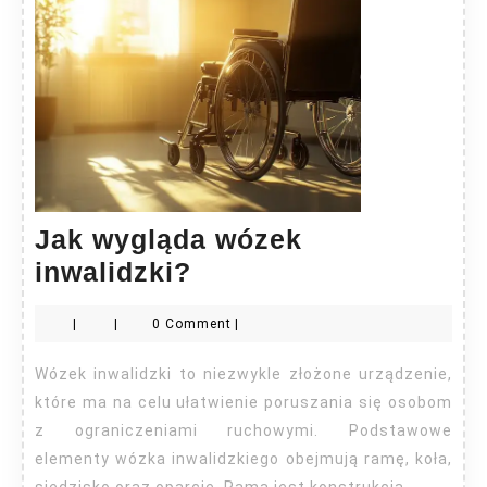
Jak wygląda wózek
Jak
inwalidzki?
wygląda
|
|
0 Comment
|
wózek
inwalidzki?
Wózek inwalidzki to niezwykle złożone urządzenie,
które ma na celu ułatwienie poruszania się osobom
z ograniczeniami ruchowymi. Podstawowe
elementy wózka inwalidzkiego obejmują ramę, koła,
siedzisko oraz oparcie. Rama jest konstrukcją