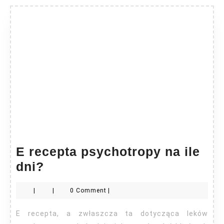
E recepta psychotropy na ile
E
dni?
recepta
|
|
0 Comment
|
psychotropy
na
E recepta, a zwłaszcza ta dotycząca leków