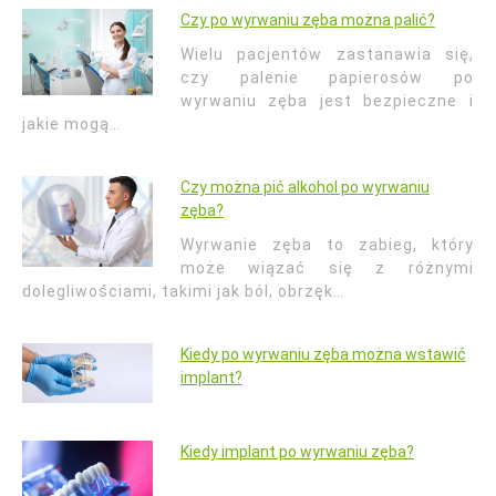
Czy po wyrwaniu zęba można palić?
Wielu pacjentów zastanawia się,
czy palenie papierosów po
wyrwaniu zęba jest bezpieczne i
jakie mogą…
Czy można pić alkohol po wyrwaniu
zęba?
Wyrwanie zęba to zabieg, który
może wiązać się z różnymi
dolegliwościami, takimi jak ból, obrzęk…
Kiedy po wyrwaniu zęba można wstawić
implant?
Kiedy implant po wyrwaniu zęba?