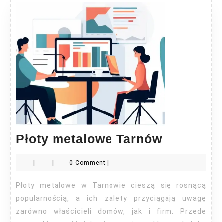
Płoty
Płoty metalowe Tarnów
metalowe
|
|
0 Comment
|
Tarnów
Płoty metalowe w Tarnowie cieszą się rosnącą
popularnością, a ich zalety przyciągają uwagę
zarówno właścicieli domów, jak i firm. Przede