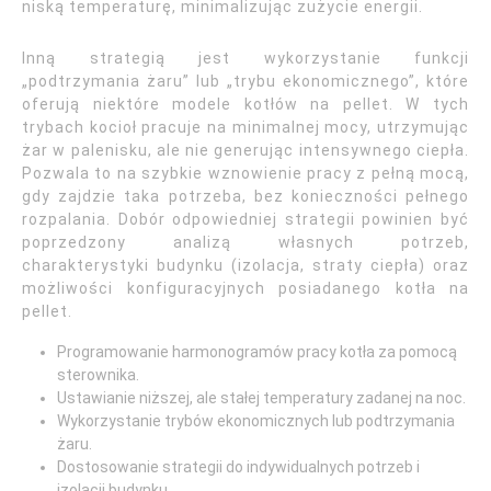
niską temperaturę, minimalizując zużycie energii.
Inną strategią jest wykorzystanie funkcji
„podtrzymania żaru” lub „trybu ekonomicznego”, które
oferują niektóre modele kotłów na pellet. W tych
trybach kocioł pracuje na minimalnej mocy, utrzymując
żar w palenisku, ale nie generując intensywnego ciepła.
Pozwala to na szybkie wznowienie pracy z pełną mocą,
gdy zajdzie taka potrzeba, bez konieczności pełnego
rozpalania. Dobór odpowiedniej strategii powinien być
poprzedzony analizą własnych potrzeb,
charakterystyki budynku (izolacja, straty ciepła) oraz
możliwości konfiguracyjnych posiadanego kotła na
pellet.
Programowanie harmonogramów pracy kotła za pomocą
sterownika.
Ustawianie niższej, ale stałej temperatury zadanej na noc.
Wykorzystanie trybów ekonomicznych lub podtrzymania
żaru.
Dostosowanie strategii do indywidualnych potrzeb i
izolacji budynku.