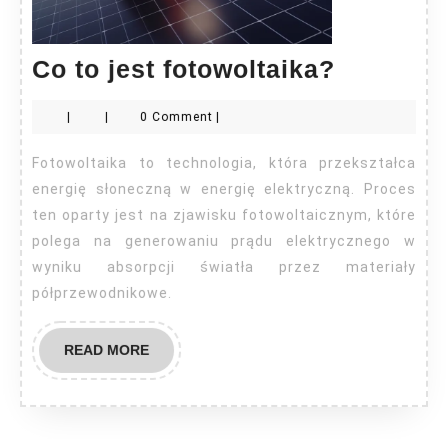
Co
Co to jest fotowoltaika?
to
|
|
0 Comment
|
jest
fotowolt
Fotowoltaika to technologia, która przekształca
energię słoneczną w energię elektryczną. Proces
ten oparty jest na zjawisku fotowoltaicznym, które
polega na generowaniu prądu elektrycznego w
wyniku absorpcji światła przez materiały
półprzewodnikowe.
READ
READ MORE
MORE