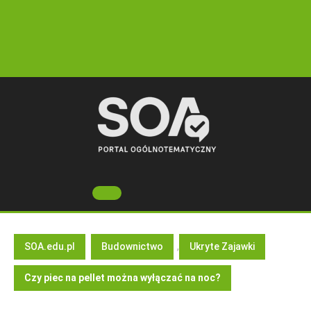
Skip
to
content
Open
Button
SOA.edu.pl
Budownictwo
,
Ukryte Zajawki
Czy piec na pellet można wyłączać na noc?