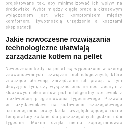
projektowane tak, aby minimalizować ich wpływ na
środowisko. Wybór między ciągłą pracą a okresowym
wyłączaniem jest więc kompromisem między
komfortem, żywotnością urządzenia a kosztami
eksploatacji.
Jakie nowoczesne rozwiązania
technologiczne ułatwiają
zarządzanie kotłem na pellet
Nowoczesne kotły na pellet są wyposażone w szereg
zaawansowanych rozwiązań technologicznych, które
znacząco ułatwiają zarządzanie ich pracą, w tym
decyzję o tym, czy wyłączać piec na noc. Jednym z
kluczowych elementów jest inteligentny sterownik z
możliwością programowania tygodniowego. Pozwala
on użytkownikowi na ustawienie szczegółowego
harmonogramu pracy kotła, uwzględniającego różne
temperatury zadane dla poszczególnych godzin i dni
tygodnia. Można dzięki niemu zaprogramować