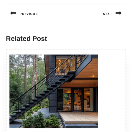
wpisu
PREVIOUS
NEXT
Previous
Next
post:
post:
Related Post