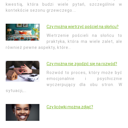
kwestią, która budzi wiele pytań, szczególnie w
kontekście sezonu grzewczego.…
Czy można wietrzyć pościel na słońcu?
Wietrzenie pościeli na słońcu to
praktyka, która ma wiele zalet, ale
również pewne aspekty, które…
Czy można nie zgodzić się na rozwód?
Rozwód to proces, który może być
emocjonalnie i psychicznie
wyczerpujący dla obu stron. W
sytuacji,…
Czy licówki można zdjąć?
Nawigacja