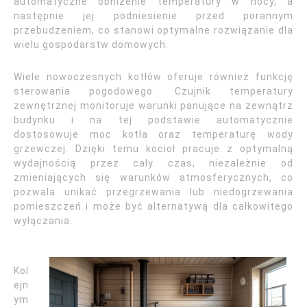
automatyczne obniżenie temperatury w nocy, a
następnie jej podniesienie przed porannym
przebudzeniem, co stanowi optymalne rozwiązanie dla
wielu gospodarstw domowych.
Wiele nowoczesnych kotłów oferuje również funkcję
sterowania pogodowego. Czujnik temperatury
zewnętrznej monitoruje warunki panujące na zewnątrz
budynku i na tej podstawie automatycznie
dostosowuje moc kotła oraz temperaturę wody
grzewczej. Dzięki temu kocioł pracuje z optymalną
wydajnością przez cały czas, niezależnie od
zmieniających się warunków atmosferycznych, co
pozwala unikać przegrzewania lub niedogrzewania
pomieszczeń i może być alternatywą dla całkowitego
wyłączania.
Kol
ejn
ym