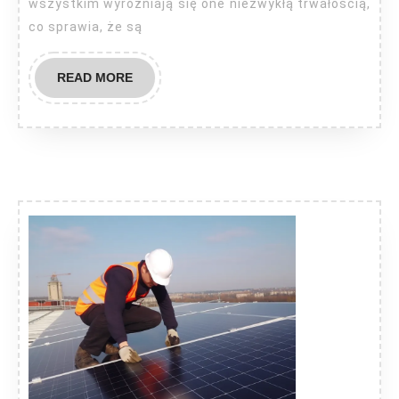
wszystkim wyróżniają się one niezwykłą trwałością,
co sprawia, że są
READ
READ MORE
MORE