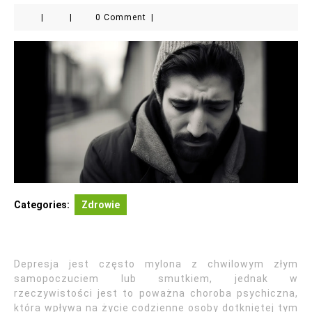
|
|
0 Comment
|
Categories:
Zdrowie
Depresja jest często mylona z chwilowym złym
samopoczuciem lub smutkiem, jednak w
rzeczywistości jest to poważna choroba psychiczna,
która wpływa na życie codzienne osoby dotkniętej tym