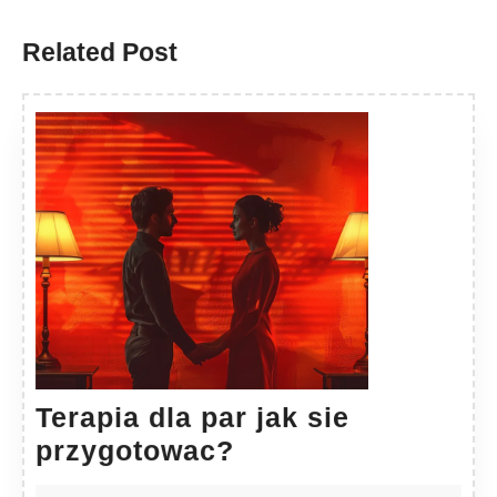
post:
post:
Related Post
Terapia dla par jak sie
Terapia
przygotowac?
dla