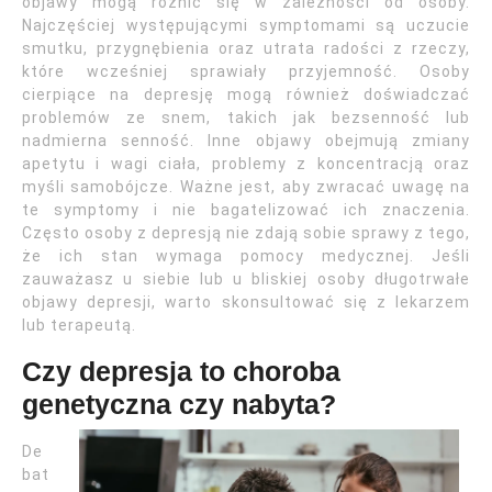
objawy mogą różnić się w zależności od osoby.
Najczęściej występującymi symptomami są uczucie
smutku, przygnębienia oraz utrata radości z rzeczy,
które wcześniej sprawiały przyjemność. Osoby
cierpiące na depresję mogą również doświadczać
problemów ze snem, takich jak bezsenność lub
nadmierna senność. Inne objawy obejmują zmiany
apetytu i wagi ciała, problemy z koncentracją oraz
myśli samobójcze. Ważne jest, aby zwracać uwagę na
te symptomy i nie bagatelizować ich znaczenia.
Często osoby z depresją nie zdają sobie sprawy z tego,
że ich stan wymaga pomocy medycznej. Jeśli
zauważasz u siebie lub u bliskiej osoby długotrwałe
objawy depresji, warto skonsultować się z lekarzem
lub terapeutą.
Czy depresja to choroba
genetyczna czy nabyta?
De
bat