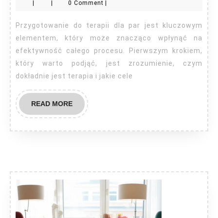
|
|
0 Comment
|
par
jak
Przygotowanie do terapii dla par jest kluczowym
sie
elementem, który może znacząco wpłynąć na
przygotowac?
efektywność całego procesu. Pierwszym krokiem,
który warto podjąć, jest zrozumienie, czym
dokładnie jest terapia i jakie cele
READ
READ MORE
MORE