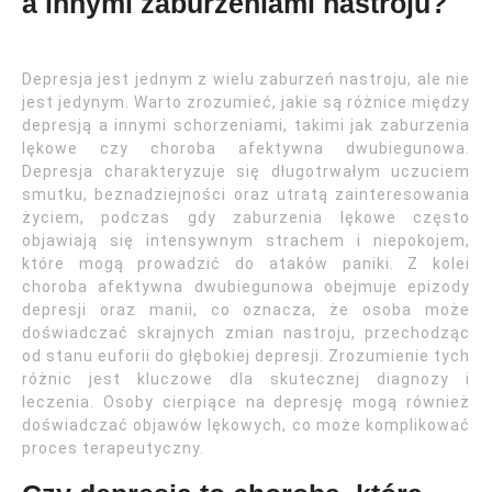
a innymi zaburzeniami nastroju?
Depresja jest jednym z wielu zaburzeń nastroju, ale nie
jest jedynym. Warto zrozumieć, jakie są różnice między
depresją a innymi schorzeniami, takimi jak zaburzenia
lękowe czy choroba afektywna dwubiegunowa.
Depresja charakteryzuje się długotrwałym uczuciem
smutku, beznadziejności oraz utratą zainteresowania
życiem, podczas gdy zaburzenia lękowe często
objawiają się intensywnym strachem i niepokojem,
które mogą prowadzić do ataków paniki. Z kolei
choroba afektywna dwubiegunowa obejmuje epizody
depresji oraz manii, co oznacza, że osoba może
doświadczać skrajnych zmian nastroju, przechodząc
od stanu euforii do głębokiej depresji. Zrozumienie tych
różnic jest kluczowe dla skutecznej diagnozy i
leczenia. Osoby cierpiące na depresję mogą również
doświadczać objawów lękowych, co może komplikować
proces terapeutyczny.