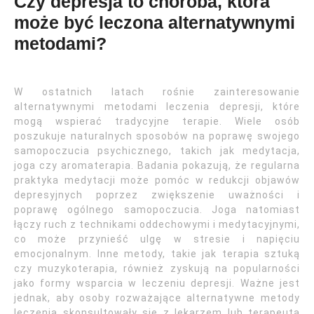
Czy depresja to choroba, która
może być leczona alternatywnymi
metodami?
W ostatnich latach rośnie zainteresowanie
alternatywnymi metodami leczenia depresji, które
mogą wspierać tradycyjne terapie. Wiele osób
poszukuje naturalnych sposobów na poprawę swojego
samopoczucia psychicznego, takich jak medytacja,
joga czy aromaterapia. Badania pokazują, że regularna
praktyka medytacji może pomóc w redukcji objawów
depresyjnych poprzez zwiększenie uważności i
poprawę ogólnego samopoczucia. Joga natomiast
łączy ruch z technikami oddechowymi i medytacyjnymi,
co może przynieść ulgę w stresie i napięciu
emocjonalnym. Inne metody, takie jak terapia sztuką
czy muzykoterapia, również zyskują na popularności
jako formy wsparcia w leczeniu depresji. Ważne jest
jednak, aby osoby rozważające alternatywne metody
leczenia skonsultowały się z lekarzem lub terapeutą