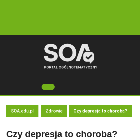
Skip
to
content
Open
Button
SOA.edu.pl
Zdrowie
Czy depresja to choroba?
Czy depresja to choroba?