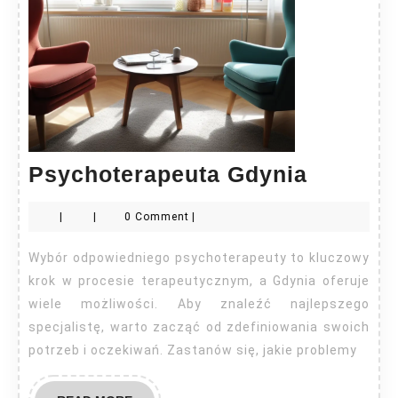
Psychot
Psychoterapeuta Gdynia
Gdynia
|
|
0 Comment
|
Wybór odpowiedniego psychoterapeuty to kluczowy
krok w procesie terapeutycznym, a Gdynia oferuje
wiele możliwości. Aby znaleźć najlepszego
specjalistę, warto zacząć od zdefiniowania swoich
potrzeb i oczekiwań. Zastanów się, jakie problemy