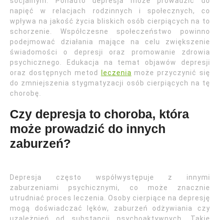
socjalnym. Ponadto depresja może prowadzić do
napięć w relacjach rodzinnych i społecznych, co
wpływa na jakość życia bliskich osób cierpiących na to
schorzenie. Współczesne społeczeństwo powinno
podejmować działania mające na celu zwiększenie
świadomości o depresji oraz promowanie zdrowia
psychicznego. Edukacja na temat objawów depresji
oraz dostępnych metod
leczenia
może przyczynić się
do zmniejszenia stygmatyzacji osób cierpiących na tę
chorobę.
Czy depresja to choroba, która
może prowadzić do innych
zaburzeń?
Depresja często współwystępuje z innymi
zaburzeniami psychicznymi, co może znacznie
utrudniać proces leczenia. Osoby cierpiące na depresję
mogą doświadczać lęków, zaburzeń odżywiania czy
uzależnień od substancji psychoaktywnych. Takie