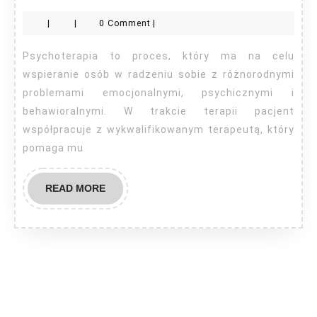
to
|
|
0 Comment
|
jest
psycho
Psychoterapia to proces, który ma na celu
wspieranie osób w radzeniu sobie z różnorodnymi
problemami emocjonalnymi, psychicznymi i
behawioralnymi. W trakcie terapii pacjent
współpracuje z wykwalifikowanym terapeutą, który
pomaga mu
READ
READ MORE
MORE