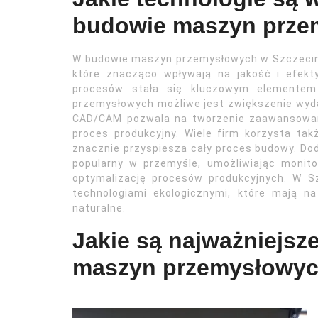
budowie maszyn prze
W budowie maszyn przemysłowych w Szczecini
które znacząco wpływają na jakość i efekt
procesów stała się kluczowym elementem 
przemysłowych możliwe jest zwiększenie wydaj
CAD/CAM pozwala na tworzenie zaawansowany
proces produkcyjny. Wiele firm korzysta ta
znacznie przyspiesza cały proces budowy. Doda
popularny w przemyśle, umożliwiając moni
optymalizację procesów produkcyjnych. W 
technologiami ekologicznymi, które mają n
naturalne.
Jakie są najważniejsz
maszyn przemysłowyc