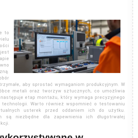
e to
ielu
ości
jest
apie
wno
zną.
bór
ytrzymałe, aby sprostać wymaganiom produkcyjnym. W
bróbce metali oraz tworzyw sztucznych, co umożliwia
e następuje etap montażu, który wymaga precyzyjnego
technologii. Warto również wspomnieć o testowaniu
tualnych usterek przed oddaniem ich do użytku.
n są niezbędne dla zapewnienia ich długotrwałej
kcji.
 wykorzystywane w