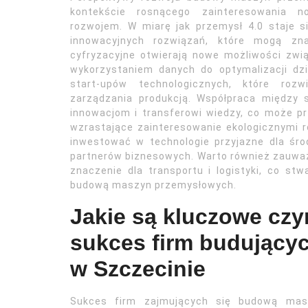
kontekście rosnącego zainteresowania 
rozwojem. W miarę jak przemysł 4.0 staje s
innowacyjnych rozwiązań, które mogą zna
cyfryzacyjne otwierają nowe możliwości zw
wykorzystaniem danych do optymalizacji dz
start-upów technologicznych, które roz
zarządzania produkcją. Współpraca między
innowacjom i transferowi wiedzy, co może pr
wzrastające zainteresowanie ekologicznymi r
inwestować w technologie przyjazne dla śr
partnerów biznesowych. Warto również zauwa
znaczenie dla transportu i logistyki, co st
budową maszyn przemysłowych.
Jakie są kluczowe czy
sukces firm budujący
w Szczecinie
Sukces firm zajmujących się budową mas