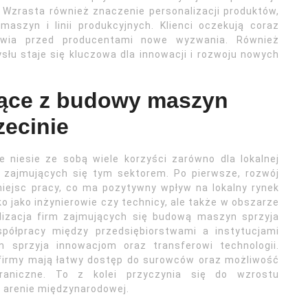
Wzrasta również znaczenie personalizacji produktów,
szyn i linii produkcyjnych. Klienci oczekują coraz
awia przed producentami nowe wyzwania. Również
łu staje się kluczowa dla innowacji i rozwoju nowych
ynące z budowy maszyn
ecinie
niesie ze sobą wiele korzyści zarówno dla lokalnej
w zajmujących się tym sektorem. Po pierwsze, rozwój
iejsc pracy, co ma pozytywny wpływ na lokalny rynek
lko jako inżynierowie czy technicy, ale także w obszarze
alizacja firm zajmujących się budową maszyn sprzyja
współpracy między przedsiębiorstwami a instytucjami
 sprzyja innowacjom oraz transferowi technologii.
, firmy mają łatwy dostęp do surowców oraz możliwość
raniczne. To z kolei przyczynia się do wzrostu
a arenie międzynarodowej.