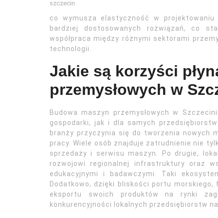
szczecin
co wymusza elastyczność w projektowaniu ma
bardziej dostosowanych rozwiązań, co st
współpraca między różnymi sektorami przemys
technologii.
Jakie są korzyści pł
przemysłowych w Szcz
Budowa maszyn przemysłowych w Szczecinie 
gospodarki, jak i dla samych przedsiębiorst
branży przyczynia się do tworzenia nowych m
pracy. Wiele osób znajduje zatrudnienie nie ty
sprzedaży i serwisu maszyn. Po drugie, lok
rozwojowi regionalnej infrastruktury oraz 
edukacyjnymi i badawczymi. Taki ekosystem
Dodatkowo, dzięki bliskości portu morskiego
eksportu swoich produktów na rynki zag
konkurencyjności lokalnych przedsiębiorstw n