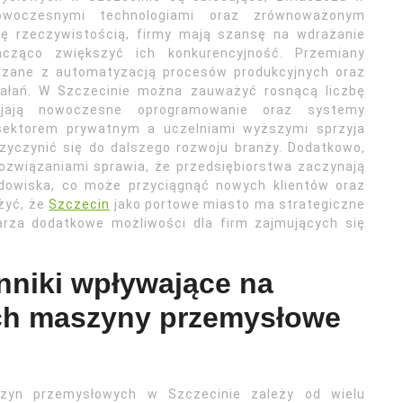
nowoczesnymi technologiami oraz zrównoważonym
ię rzeczywistością, firmy mają szansę na wdrażanie
cząco zwiększyć ich konkurencyjność. Przemiany
iązane z automatyzacją procesów produkcyjnych oraz
iałań. W Szczecinie można zauważyć rosnącą liczbę
wijają nowoczesne oprogramowanie oraz systemy
 sektorem prywatnym a uczelniami wyższymi sprzyja
zyczynić się do dalszego rozwoju branży. Dodatkowo,
ozwiązaniami sprawia, że przedsiębiorstwa zaczynają
odowiska, co może przyciągnąć nowych klientów oraz
żyć, że
Szczecin
jako portowe miasto ma strategiczne
warza dodatkowe możliwości dla firm zajmujących się
nniki wpływające na
ch maszyny przemysłowe
zyn przemysłowych w Szczecinie zależy od wielu