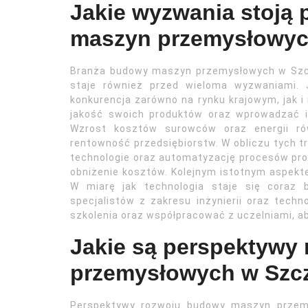
Jakie wyzwania stoją
maszyn przemysłowyc
Branża budowy maszyn przemysłowych w Szcze
staje również przed wieloma wyzwaniami. 
konkurencja zarówno na rynku krajowym, jak 
jakość swoich produktów oraz wprowadzać i
Wzrost kosztów surowców oraz energii ró
rentowność przedsiębiorstw. W obliczu tych tr
technologie oraz automatyzację procesów pro
obniżenie kosztów. Kolejnym istotnym aspekte
W miarę jak technologia staje się coraz 
specjalistów z zakresu inżynierii oraz tech
szkolenia oraz współpracować z uczelniami, a
Jakie są perspektywy
przemysłowych w Szcz
Perspektywy rozwoju budowy maszyn przemy