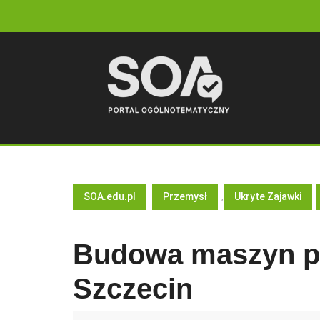
Skip
to
content
SOA.edu.pl
Przemysł
,
Ukryte Zajawki
Budowa maszyn p
Szczecin