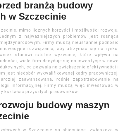
 przed branżą budowy
h w Szczecinie
cinie, mimo licznych korzyści i możliwości rozwoju,
Jednym z najważniejszych problemów jest rosnąca
i międzynarodowym. Firmy muszą nieustannie podnosić
nnowacyjne rozwiązania, aby utrzymać się na rynku.
wnież stanowi istotne wyzwanie, które wpływa na
udności, wiele firm decyduje się na inwestycje w nowe
dukcyjnych, co pozwala na zwiększenie efektywności i
m jest niedobór wykwalifikowanej kadry pracowniczej.
bardziej zaawansowana, rośnie zapotrzebowanie na
nologii informacyjnej. Firmy muszą więc inwestować w
by kształcić przyszłych pracowników.
 rozwoju budowy maszyn
ecinie
słowych w Szczecinie są obiecujące, zwłaszcza w