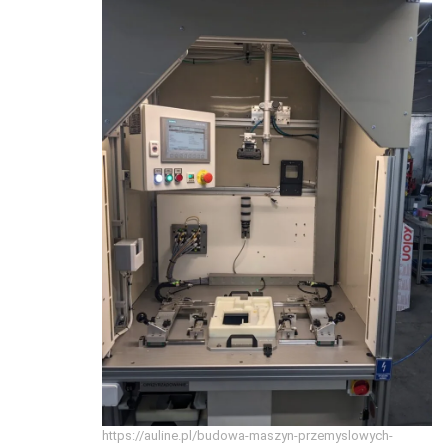
https://auline.pl/budowa-maszyn-przemyslowych-