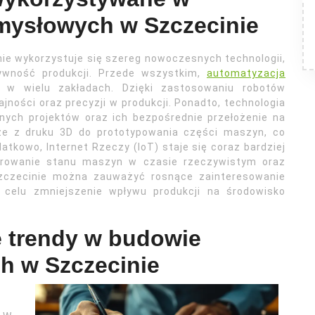
mysłowych w Szczecinie
e wykorzystuje się szereg nowoczesnych technologii,
ywność produkcji. Przede wszystkim,
automatyzacja
w wielu zakładach. Dzięki zastosowaniu robotów
ności oraz precyzji w produkcji. Ponadto, technologia
ch projektów oraz ich bezpośrednie przełożenie na
kże z druku 3D do prototypowania części maszyn, co
tkowo, Internet Rzeczy (IoT) staje się coraz bardziej
torowanie stanu maszyn w czasie rzeczywistym oraz
Szczecinie można zauważyć rosnące zainteresowanie
a celu zmniejszenie wpływu produkcji na środowisko
e trendy w budowie
h w Szczecinie