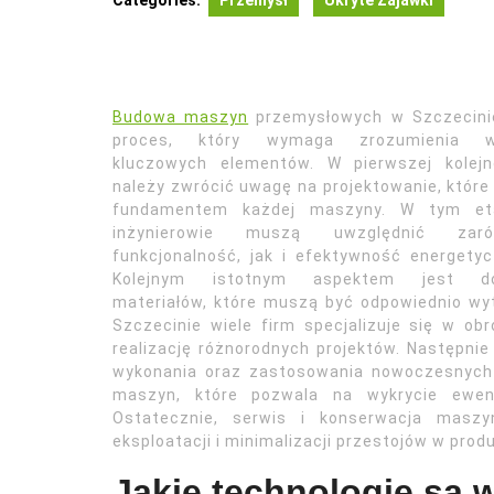
Categories:
Przemysł
Ukryte Zajawki
Budowa maszyn
przemysłowych w Szczecini
proces, który wymaga zrozumienia w
kluczowych elementów. W pierwszej kolejn
należy zwrócić uwagę na projektowanie, które 
fundamentem każdej maszyny. W tym et
inżynierowie muszą uwzględnić zaró
funkcjonalność, jak i efektywność energetyc
Kolejnym istotnym aspektem jest do
materiałów, które muszą być odpowiednio w
Szczecinie wiele firm specjalizuje się w o
realizację różnorodnych projektów. Następni
wykonania oraz zastosowania nowoczesnych 
maszyn, które pozwala na wykrycie ewen
Ostatecznie, serwis i konserwacja maszy
eksploatacji i minimalizacji przestojów w produ
Jakie technologie są