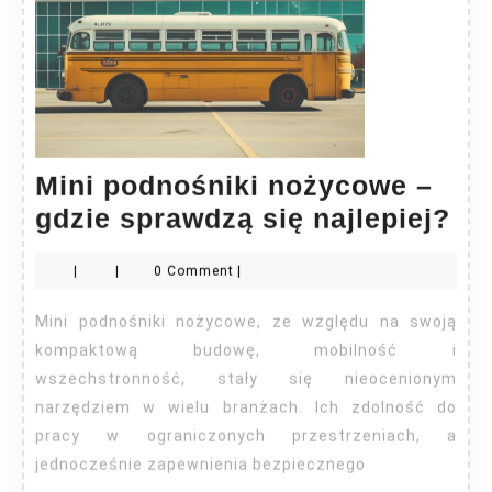
Mini podnośniki nożycowe –
Mi
gdzie sprawdzą się najlepiej?
po
|
|
0 Comment
|
no
–
Mini podnośniki nożycowe, ze względu na swoją
gd
kompaktową budowę, mobilność i
sp
wszechstronność, stały się nieocenionym
narzędziem w wielu branżach. Ich zdolność do
się
pracy w ograniczonych przestrzeniach, a
naj
jednocześnie zapewnienia bezpiecznego