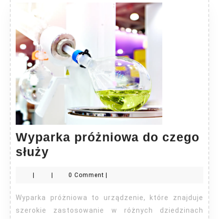
Wyparka próżniowa do czego
Wyparka
służy
próżniowa
|
|
0 Comment
|
do
czego
Wyparka próżniowa to urządzenie, które znajduje
służy
szerokie zastosowanie w różnych dziedzinach