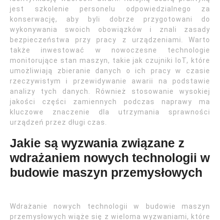
jest szkolenie personelu odpowiedzialnego za
konserwację, aby byli dobrze przygotowani do
wykonywania swoich obowiązków i znali zasady
bezpieczeństwa przy pracy z urządzeniami. Warto
także inwestować w nowoczesne technologie
monitorujące stan maszyn, takie jak czujniki IoT, które
umożliwiają zbieranie danych o ich pracy w czasie
rzeczywistym i przewidywanie awarii na podstawie
analizy tych danych. Również stosowanie wysokiej
jakości części zamiennych podczas naprawy ma
kluczowe znaczenie dla utrzymania sprawności
urządzeń przez długi czas.
Jakie są wyzwania związane z
wdrażaniem nowych technologii w
budowie maszyn przemysłowych
Wdrażanie nowych technologii w budowie maszyn
przemysłowych wiąże się z wieloma wyzwaniami, które