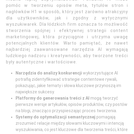
pomóc w tworzeniu opisów meta, tytułów stron i
nagłówków H1 w sposób, który jest zarówno atrakcyjny
dla użytkowników, jak i zgodny z wytycznymi
wyszukiwarek. Dla łódzkich firm oznacza to możliwość
stworzenia spójnej i efektywnej strategii content
marketingowej, która przyciągnie i utrzyma uwagę
potencjalnych klientów. Warto pamiętać, że nawet
najbardziej zaawansowane narzędzia AI wymagają
ludzkiego nadzoru i kreatywności, aby tworzone treści
były autentyczne i wartościowe.
Narzędzia do analizy konkurencji
wykorzystujące AI
potrafią zidentyfikować strategie contentowe rywali,
pokazując, jakie tematy i słowa kluczowe przynoszą im
największe sukcesy.
Platformy do generowania treści z AI
mogą tworzyć
pierwsze wersje artykułów, opisów produktów, czy postów
na blogi, znacząco przyspieszając proces tworzenia.
Systemy do optymalizacji semantycznej
pomagają
zrozumieć relacje między słowami kluczowymi i intencją
wyszukiwania, co jest kluczowe dla tworzenia treści, które