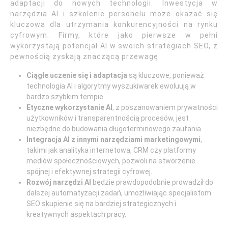
adaptacji do nowych technologii. Inwestycja w
narzędzia AI i szkolenie personelu może okazać się
kluczowa dla utrzymania konkurencyjności na rynku
cyfrowym. Firmy, które jako pierwsze w pełni
wykorzystają potencjał AI w swoich strategiach SEO, z
pewnością zyskają znaczącą przewagę.
Ciągłe uczenie się i adaptacja
są kluczowe, ponieważ
technologia AI i algorytmy wyszukiwarek ewoluują w
bardzo szybkim tempie.
Etyczne wykorzystanie AI
, z poszanowaniem prywatności
użytkowników i transparentnością procesów, jest
niezbędne do budowania długoterminowego zaufania.
Integracja AI z innymi narzędziami marketingowymi
,
takimi jak analityka internetowa, CRM czy platformy
mediów społecznościowych, pozwoli na stworzenie
spójnej i efektywnej strategii cyfrowej.
Rozwój narzędzi AI
będzie prawdopodobnie prowadził do
dalszej automatyzacji zadań, umożliwiając specjalistom
SEO skupienie się na bardziej strategicznych i
kreatywnych aspektach pracy.