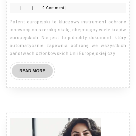
to
|
|
0 Comment
|
jest
pat
Patent europejski to kluczowy instrument ochrony
eur
innowacji na szeroką skalę, obejmujący wiele krajów
europejskich. Nie jest to jednolity dokument, który
automatycznie zapewnia ochronę we wszystkich
państwach członkowskich Unii Europejskiej czy
READ
READ MORE
MORE