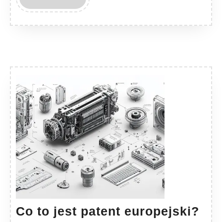
MORE
Co
Co to jest patent europejski?