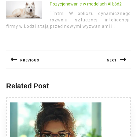
Pozycjonowanie w modelach AI Łódź
```html W obliczu dynamicznego
rozwoju sztucznej inteligencji,
firmy w Łodzi stają przed nowymi wyzwaniami i…
Nawigacja
wpisu
PREVIOUS
NEXT
Previous
Next
post:
post:
Related Post