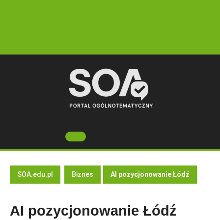
Skip
to
content
Open
Button
SOA.edu.pl
Biznes
AI pozycjonowanie Łódź
AI pozycjonowanie Łódź