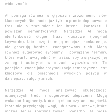
widoczność.
AI pomaga również w głębszym zrozumieniu słów
kluczowych. Nie chodzi już tylko o proste dopasowanie
fraz, ale o zrozumienie ich intencji, kontekstu i
powiązań semantycznych. Narzędzia AI mogą
identyfikować długie frazy kluczowe (long-tail
keywords), które często mają mniejszą konkurencję,
ale generują bardziej zaangażowany ruch. Mogą
również sugerować synonimy i powiązane terminy,
które warto uwzględnić w treści, aby zwiększyć jej
zasięg i autorytet w oczach wyszukiwarek. To
podejście, znane jako optymalizacja semantyczna, jest
kluczowe dla osiągnięcia wysokich pozycji w
dzisiejszych algorytmach.
Narzędzia AI mogą analizować skuteczność
istniejących treści i sugerować ulepszenia. Mogą
wskazać fragmenty, które są słabo czytane, nagłówki,
które nie przyciągają uwagi, lub słowa kluczowe, które
można lepiej zoptymalizować. Ponadto, AI może