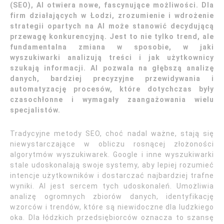
(SEO), AI otwiera nowe, fascynujące możliwości. Dla
firm działających w Łodzi, zrozumienie i wdrożenie
strategii opartych na AI może stanowić decydującą
przewagę konkurencyjną. Jest to nie tylko trend, ale
fundamentalna zmiana w sposobie, w jaki
wyszukiwarki analizują treści i jak użytkownicy
szukają informacji. AI pozwala na głębszą analizę
danych, bardziej precyzyjne przewidywania i
automatyzację procesów, które dotychczas były
czasochłonne i wymagały zaangażowania wielu
specjalistów.
Tradycyjne metody SEO, choć nadal ważne, stają się
niewystarczające w obliczu rosnącej złożoności
algorytmów wyszukiwarek. Google i inne wyszukiwarki
stale udoskonalają swoje systemy, aby lepiej rozumieć
intencje użytkowników i dostarczać najbardziej trafne
wyniki. AI jest sercem tych udoskonaleń. Umożliwia
analizę ogromnych zbiorów danych, identyfikację
wzorców i trendów, które są niewidoczne dla ludzkiego
oka. Dla łódzkich przedsiębiorców oznacza to szansę