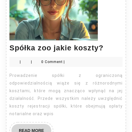
Spółka
Spółka zoo jakie koszty?
zoo
|
|
0 Comment
|
jakie
koszty
Prowadzenie spółki z ograniczoną
odpowiedzialnością wiąże się z różnorodnymi
kosztami, które mogą znacząco wpłynąć na jej
działalność. Przede wszystkim należy uwzględnić
koszty rejestracji spółki, które obejmują opłaty
notarialne oraz wpis
READ
READ MORE