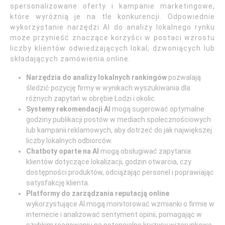
spersonalizowane oferty i kampanie marketingowe,
które wyróżnią je na tle konkurencji. Odpowiednie
wykorzystanie narzędzi AI do analizy lokalnego rynku
może przynieść znaczące korzyści w postaci wzrostu
liczby klientów odwiedzających lokal, dzwoniących lub
składających zamówienia online.
Narzędzia do analizy lokalnych rankingów
pozwalają
śledzić pozycję firmy w wynikach wyszukiwania dla
różnych zapytań w obrębie Łodzi i okolic.
Systemy rekomendacji AI
mogą sugerować optymalne
godziny publikacji postów w mediach społecznościowych
lub kampanii reklamowych, aby dotrzeć do jak największej
liczby lokalnych odbiorców.
Chatboty oparte na AI
mogą obsługiwać zapytania
klientów dotyczące lokalizacji, godzin otwarcia, czy
dostępności produktów, odciążając personel i poprawiając
satysfakcję klienta.
Platformy do zarządzania reputacją online
wykorzystujące AI mogą monitorować wzmianki o firmie w
internecie i analizować sentyment opinii, pomagając w